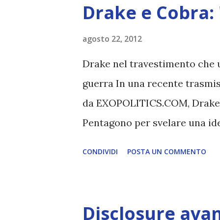
s
Drake e Cobra: 
t
agosto 22, 2012
Drake nel travestimento che ut
guerra In una recente trasmi
da EXOPOLITICS.COM, Drake ha
Pentagono per svelare una iden
una spiritualità profonda, co
CONDIVIDI
POSTA UN COMMENTO
all'evoluzione del pianeta. An
utilizzato per parlare alle tru
nelle sue trasmissioni settim
Disclosure avan