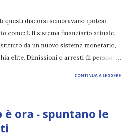
a realtà, imparando a non fidarsi di altri
. Questa premessa è la base da cui opera
ti questi discorsi sembravano ipotesi
ne insieme la loro realtà e tie...
o come: 1. Il sistema finanziario attuale,
ostituito da un nuovo sistema monetario,
hia elite. Dimissioni o arresti di persone
 o finanziario dovrebbero divenire note. 2.
CONTINUA A LEGGERE
la maggioranza dei media 'ufficiali',
ente di queste tematiche, iniziando a
o state sapientemente occultate per
 è ora - spuntano le
 completo ) Questo video di CNBC va
ti
rezioni, 'stanno, praticamente, mettendo