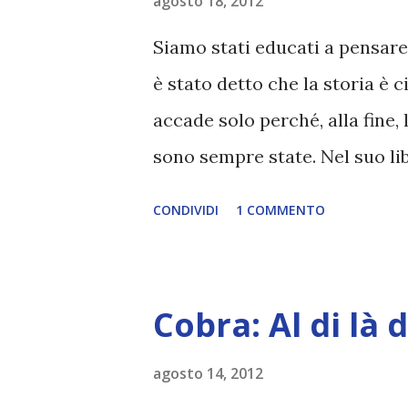
non investigherà più a lungo 
agosto 18, 2012
che non c'è evidenza del fatt
Siamo stati educati a pensare 
nonostante un ufficiale di av
è stato detto che la storia è 
visitata da un oggetto non ide
accade solo perché, alla fine,
essere di pubblico dominio il f.
sono sempre state. Nel suo lib
Krishnamurti ci dice che la ve
CONDIVIDI
1 COMMENTO
fuori di noi, e nemmeno nell'
accadere solo con la de-ident
corpo, e la riappropriazione d
Cobra: Al di là d
manifesto. Allora avverrà l'a
vera e sola Intelligenza, ed è 
agosto 14, 2012