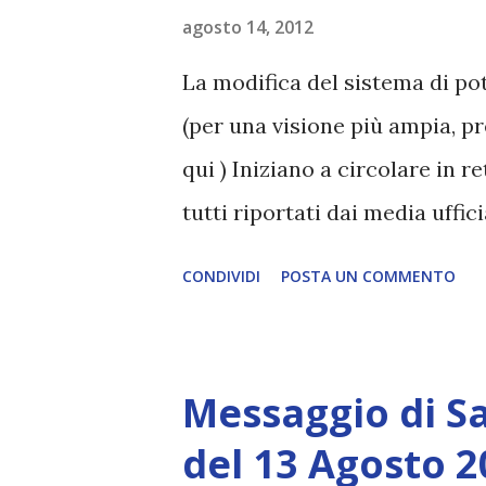
il vecchio sistema in un coma, 
agosto 14, 2012
l'esperto di finanza intervista
La modifica del sistema di po
notizia di un prossimo reset 
(per una visione più ampia, pr
mainstream! Un reporter finan
qui ) Iniziano a circolare in re
tutti riportati dai media uffic
al 2 agosto da Consciously Con
CONDIVIDI
POSTA UN COMMENTO
alle notizie dei media. Voci di
legati agli scandali LIBOR e 
link ). Per non andare tanto l
Messaggio di S
procura di Trani ha perquisito
del 13 Agosto 2
link ). Nel seguente video son