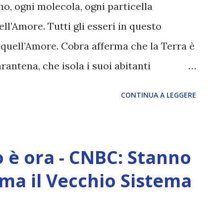
sto. E' tempo di abbandonare quanto non ci
o, ogni molecola, ogni particella
te di slegarci dalle energie dello
l’Amore. Tutti gli esseri in questo
ne, degli obblighi per la sopravvivenza,
quell’Amore. Cobra afferma che la Terra è
..
antena, che isola i suoi abitanti
en presto riempirà il nostro pianeta e lo
CONTINUA A LEGGERE
: Al di là del Velo, oltre i confini della
realtà totalmente diversa, un universo
 sale sopra la membrana tachionica che
 è ora - CNBC: Stanno
rficie di questo pianeta, si entra in un
ma il Vecchio Sistema
za su questo pianeta vi ha insegnato che
rudele. Molti di noi hanno accettato questa