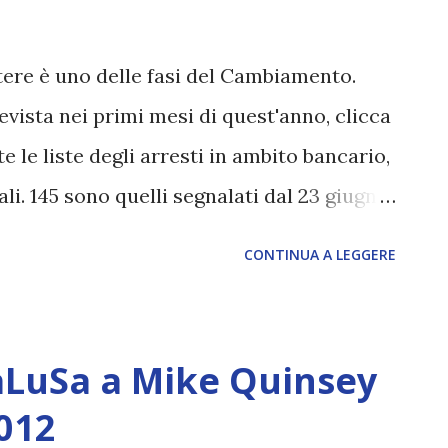
e lavorando ad uno nuovo ...', dice
to. Articolo di 2012scenario: Incredibile! La
tere è uno delle fasi del Cambiamento.
del sistema finanziario arriva su un media
evista nei primi mesi di quest'anno, clicca
z...
te le liste degli arresti in ambito bancario,
iali. 145 sono quelli segnalati dal 23 giugno
necting - link , che riporta anche i link
CONTINUA A LEGGERE
 prossimi arresti, non ancora iniziati,
EURIBOR sono state riportate da Reuters (
ontano, segnaliamo che anche in Italia la
aLuSa a Mike Quinsey
 gli uffici Barclays a questo riguardo (
012
o stati montati in sequenza gli annunci