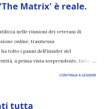
'The Matrix' è reale.
ilizza nelle riunioni dei veterani di
ssione online, trasmessa
 tolto i panni dell'insider del
tità, a prima vista sorprendente, fatta di
nsapevole e di un interesse primario
CONTINUA A LEGGERE
che la sua voce, abbandonato il tono
ppe (è un veterano di guerra), che utilizza
anali dove annuncia di semafori di vari
ti tutta