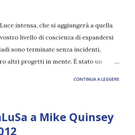
 Luce intensa, che si aggiungerà a quella
vostro livello di coscienza di espandersi
adi sono terminate senza incidenti,
o altri progetti in mente. È stato un
 modo a tutte le nazioni di ritrovarsi
CONTINUA A LEGGERE
dimostrando che, come specie, siete capaci
ace. L’energia positiva generata si è
rconda il pianeta, facendovi compiere un
aLuSa a Mike Quinsey
nsione. Sta per iniziare un periodo di
012
rà a quella già esistente, permettendo al