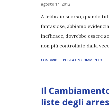
come idea di fondo della nostr
agosto 14, 2012
esseri ma a temerli piuttosto
A febbraio scorso, quando tut
la Cabala. E’ il collante che tie
fantasiose, abbiamo evidenziat
inefficace, dovrebbe essere s
non più controllato dalla vecc
di spicco nell'ambito politico
CONDIVIDI
POSTA UN COMMENTO
Prima una parte, e poi via via 
inizieranno a parlare apertam
svelare quelle verità che son
Il Cambiamento
interesse. ( link all'articolo
liste degli arres
esattamente in entrambe le di