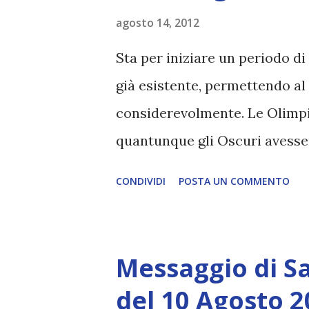
dati dai mainstream media.
agosto 14, 2012
Sta per iniziare un periodo di
già esistente, permettendo al 
considerevolmente. Le Olimpi
quantunque gli Oscuri avesser
grande spettacolo che ha dato
CONDIVIDI
POSTA UN COMMENTO
insieme e ha unito i popoli, 
di vivere fianco a fianco, in p
combinata con la Luce che ci
Messaggio di S
successivo passo verso l’Asce
del 10 Agosto 2
Luce intensa, che si aggiunge