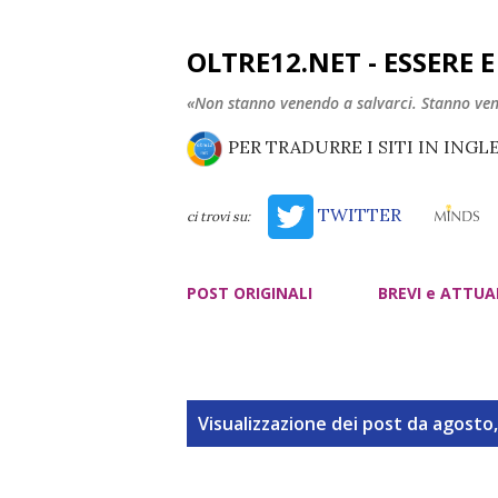
OLTRE12.NET - ESSERE 
«Non stanno venendo a salvarci. Stanno ve
PER TRADURRE I SITI IN INGL
TWITTER
ci trovi su:
POST ORIGINALI
BREVI e ATTUA
P
Visualizzazione dei post da agosto
o