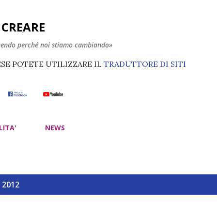
Passa ai contenuti principali
E CREARE
nendo perché noi stiamo cambiando»
ESE POTETE UTILIZZARE IL
TRADUTTORE DI SITI
LITA'
NEWS
, 2012