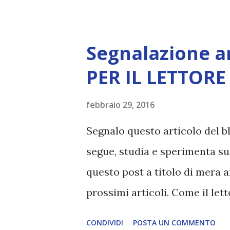
are-amplified-at-this-momen
Segnalazione a
PER IL LETTORE
febbraio 29, 2016
Segnalo questo articolo del 
segue, studia e sperimenta sul
questo post a titolo di mera 
prossimi articoli. Come il let
blog è la sintesi e summa dei
CONDIVIDI
POSTA UN COMMENTO