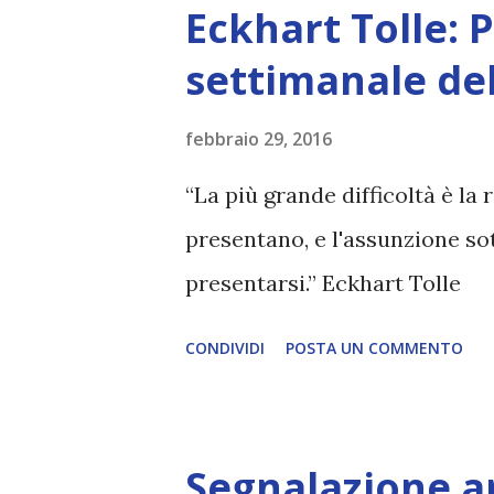
s
Eckhart Tolle:
t
settimanale de
febbraio 29, 2016
“La più grande difficoltà è la
presentano, e l'assunzione s
presentarsi.” Eckhart Tolle
CONDIVIDI
POSTA UN COMMENTO
Segnalazione ar