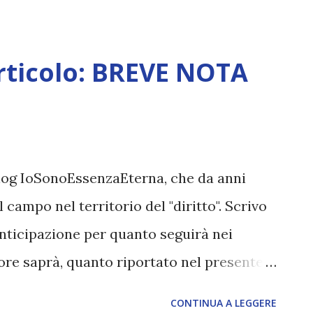
t/ traduzione: www.oltre12.net
rticolo: BREVE NOTA
blog IoSonoEssenzaEterna, che da anni
 campo nel territorio del "diritto". Scrivo
anticipazione per quanto seguirà nei
tore saprà, quanto riportato nel presente
 nostri studi ed esperienze sul campo.
CONTINUA A LEGGERE