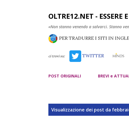
OLTRE12.NET - ESSERE 
«Non stanno venendo a salvarci. Stanno ve
PER TRADURRE I SITI IN INGL
TWITTER
ci trovi su:
POST ORIGINALI
BREVI e ATTUA
P
Visualizzazione dei post da febbrai
o