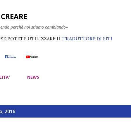
Passa ai contenuti principali
E CREARE
nendo perché noi stiamo cambiando»
ESE POTETE UTILIZZARE IL
TRADUTTORE DI SITI
LITA'
NEWS
o, 2016