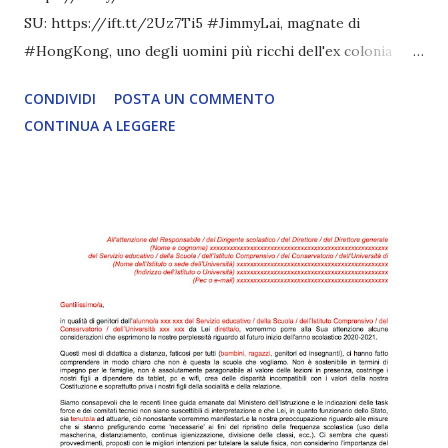
SU: https://ift.tt/2Uz7Ti5 #JimmyLai, magnate di
#HongKong, uno degli uomini più ricchi dell'ex colonia
britannica a capo di un vero e proprio impero commerciale
CONDIVIDI
POSTA UN COMMENTO
e mediatico, è stato arrestato. E' proprietar segnalazione
CONTINUA A LEGGERE
di oltre12 LEGGI L'ARTICOLO COMPLETO