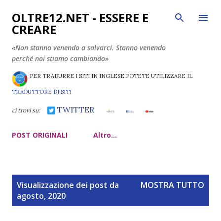
Passa ai contenuti principali
OLTRE12.NET - ESSERE E
CREARE
«Non stanno venendo a salvarci. Stanno venendo
perché noi stiamo cambiando»
PER TRADURRE I SITI IN INGLESE POTETE UTILIZZARE IL
TRADUTTORE DI SITI
TWITTER
ci trovi su:
POST ORIGINALI
Altro…
P
Visualizzazione dei post da
MOSTRA TUTTO
o
agosto, 2020
s