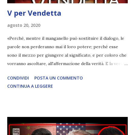
V per Vendetta
agosto 20, 2020
«Perché, mentre il manganello può sostituire il dialogo, le
parole non perderanno mai il loro potere; perché esse
sono il mezzo per giungere al significato, e per coloro che
vorranno ascoltare, all'affermazione della verità. E la verità
è che c'è qualcosa di terribilmente marcio in questo paese.»
CONDIVIDI
POSTA UN COMMENTO
( V durante il discorso televisivo ) I fatti del film si svolgono
CONTINUA A LEGGERE
nel 2020