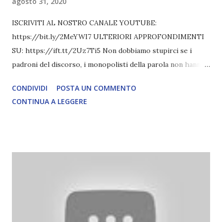
agosto 31, 2020
ISCRIVITI AL NOSTRO CANALE YOUTUBE:
https://bit.ly/2MeYWI7 ULTERIORI APPROFONDIMENTI
SU: https://ift.tt/2Uz7Ti5 Non dobbiamo stupirci se i
padroni del discorso, i monopolisti della parola non hanno
dato spazio – se non in termini negativi – alle due
CONDIVIDI
POSTA UN COMMENTO
manifestazioni che contro il regime terap segnalazione di
CONTINUA A LEGGERE
oltre12 LEGGI L'ARTICOLO COMPLETO