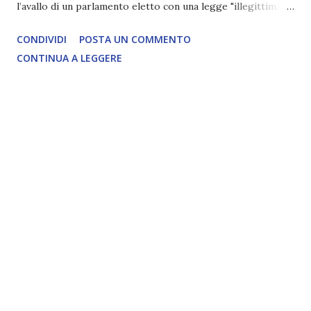
l’avallo di un parlamento eletto con una legge "illegittima"
di Marco Della Luna LETTERA APERTA A TRUMP Marco
CONDIVIDI
POSTA UN COMMENTO
Della Luna CONTRO segnalazione di oltre12 LEGGI
CONTINUA A LEGGERE
L'ARTICOLO COMPLETO