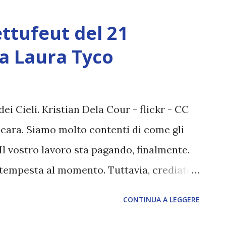
e operazioni sotto copertura,che hanno
dove gli Illuminati si trovano, e per questo
ttufeut del 21
vi le prime notizie della loro
a Laura Tyco
a di questa natura o di tale importanza,
uoriuscita di informazioni, al mondo
ò fare, è mantenersi in contatto con fonti
dei Cieli. Kristian Dela Cour - flickr - CC
o a conoscenza di tali notizie. In questo
 cara. Siamo molto contenti di come gli
disinformazione, saranno emarginati e
Il vostro lavoro sta pagando, finalmente.
a tempesta al momento. Tuttavia, crediate
sta si risolve, vi troverete in un
CONTINUA A LEGGERE
orterà via, tutto ciò che non è fondato