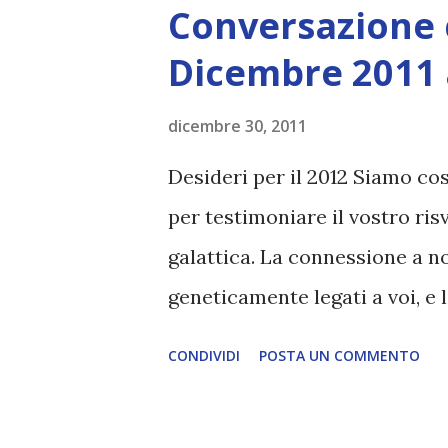
s
Conversazione 
t
Dicembre 2011 
dicembre 30, 2011
Desideri per il 2012 Siamo cos
per testimoniare il vostro ris
galattica. La connessione a no
geneticamente legati a voi, e 
simili in un certo senso. Fors
CONDIVIDI
POSTA UN COMMENTO
sempre combattuto un nemico
sempre stati a conoscenza, ch