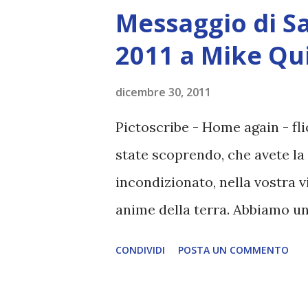
creazione della Federazione Ga
Messaggio di S
una necessità del buon funzio
2011 a Mike Qu
Siriani, come razza, abbiamo 
Federazione, al fine che il di
dicembre 30, 2011
contenti di questa missione q
Pictoscribe - Home again - fl
noi, i nostri vicini della por
state scoprendo, che avete la 
anche se solo a causa della nos
incondizionato, nella vostra v
della Terra, ...
anime della terra. Abbiamo un
raggiungere uno stato d'esser
CONDIVIDI
POSTA UN COMMENTO
La vostra parte, è quella di es
e metterli in uso nella vostra