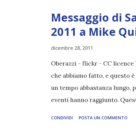
saranno come bambini appena n
Messaggio di S
spaventati e vergognosi delle
2011 a Mike Qu
alcun rancore, contro il popol
questi sono stati usati come b
dicembre 28, 2011
all'interno della loro anima, 
Oberazzi - flickr - CC licence
corpi sono stati troppo forte
che abbiamo fatto, e questo è
essere loro resp...
un tempo abbastanza lungo, pe
eventi hanno raggiunto. Quest
coloro che sono attivamente co
CONDIVIDI
POSTA UN COMMENTO
troverete in molti paesi diver