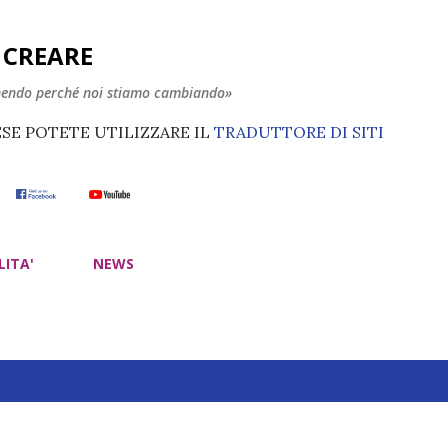
Passa ai contenuti principali
E CREARE
nendo perché noi stiamo cambiando»
ESE POTETE UTILIZZARE IL
TRADUTTORE DI SITI
LITA'
NEWS