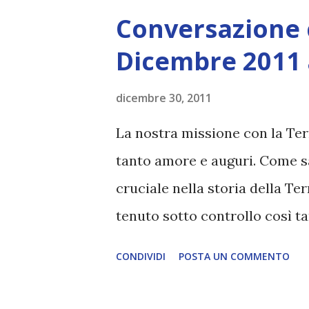
mentalità, in quanto la maggi
Conversazione 
dall'Io, che funziona nel vostro
Dicembre 2011 
difficile da superare, ma la si
essere in totale controllo. L
dicembre 30, 2011
rassegnando alla sconfitta, e
La nostra missione con la Ter
che passa. Vedono i movimenti
tanto amore e auguri. Come s
sempre più persone realizzano 
cruciale nella storia della Te
tenuto sotto controllo così ta
aspettative, che ci aspettiamo
CONDIVIDI
POSTA UN COMMENTO
luce più pura, e più vibrante, 
questa luce molte volte prima