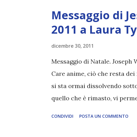
riguardo ad esso. Voi trovere
Messaggio di J
al vostro vecchio modo di ma
2011 a Laura T
auguriamo che siate in grado 
ricostituire la vostra energia
dicembre 30, 2011
nuovo. L'uomo per molte miglia
Messaggio di Natale. Joseph W
Avete notato in voi stessi qu
Care anime, ciò che resta dei 
qualcosa? Per esempio decidete
si sta ormai dissolvendo sotto
quello che è rimasto, vi perme
del sole. L'oscurità sta lascian
CONDIVIDI
POSTA UN COMMENTO
sorelle, corpi fisici, che prest
Vostri fratelli e sorelle, sara