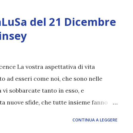
, e le vibrazioni della Nuova Terra. Laura,
ciò che sta per presentarsi. Le visioni che
aLuSa del 21 Dicembre
trasferimenti di pensieri, da esseri viventi
insey
Essi hanno trasmesso a te pre-conoscenza
te a camminare. Domanda Laura: Grazie per
tata un'esperienza incredibile vedere il
cence La vostra aspettativa di vita
sopra il cielo. Ho sentito da uno degli
to ad esseri come noi, che sono nelle
 nel cielo, rea...
 vi sobbarcate tanto in esso, e
a nuove sfide, che tutte insieme fanno
vostra evoluzione spirituale. Non c'è altro
CONTINUA A LEGGERE
rra, che offre costantemente una tale