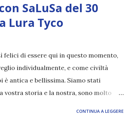
con SaLuSa del 30
a Lura Tyco
ì felici di essere qui in questo momento,
veglio individualmente, e come civiltà
i è antica e bellissima. Siamo stati
la vostra storia e la nostra, sono molto
e la principale eccezione, è che abbiamo
CONTINUA A LEGGERE
 conosciuto, mentre voi non siete
i era il nemico in questo caso. La