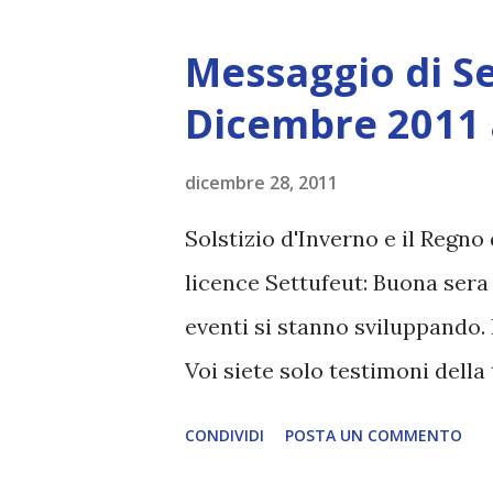
che è la patria di molte dell
avuto luogo. E' anche il luogo 
Messaggio di Se
motivo, dove potreste aspettar
Dicembre 2011 
apprensione. Chiaramente null
può andare avanti senza una f
dicembre 28, 2011
esterno. Così Quello che si pu
Solstizio d'Inverno e il Regno 
affidabili su Internet, che son
licence Settufeut: Buona sera
modo, coloro che rilasciano 
eventi si stanno sviluppando. 
incapaci di co...
Voi siete solo testimoni dell
che una volta che questa tempe
CONDIVIDI
POSTA UN COMMENTO
ambiente nuovo. La tempesta p