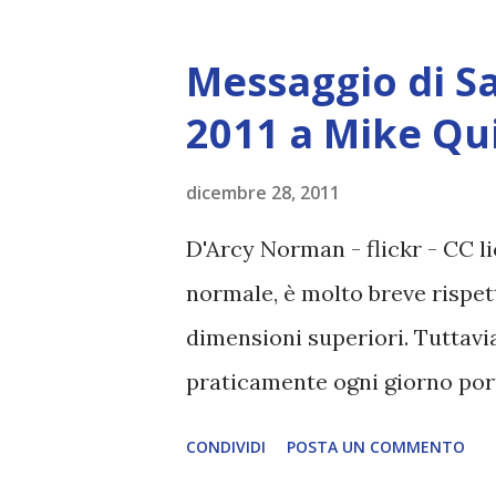
solidamente nella nuova realtà
hai avuto un assaggio ieri, di 
Messaggio di S
si sono verificate, sono stati 
2011 a Mike Qu
nelle dimensioni superiori. 
del pianeta, dove vi trovere
dicembre 28, 2011
la spiegazione Settufeut. E 's
D'Arcy Norman - flickr - CC li
posto dove vivi ora, in alto e 
normale, è molto breve rispet
esseri, che queste sono le città
dimensioni superiori. Tuttavia
praticamente ogni giorno port
esperienza, che accelerano la 
CONDIVIDI
POSTA UN COMMENTO
posto esattamente come la Te