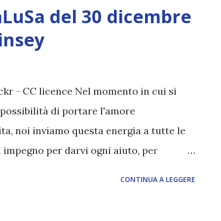
lattica, è stata sentita dal divino, come
aLuSa del 30 dicembre
namento e la gestione dell 'Universo. Noi,
insey
sempre sentito la necessità di una tale
vino si manifesti in essere. Siamo molto
ui, con voi. Dal momento che siete per
ickr - CC licence Nel momento in cui si
ta accanto, e noi abbiamo nemici comuni,
possibilità di portare l'amore
tra vicinanza. Infatti per noi, la distanza
ita, noi inviamo questa energia a tutte le
 impegno per darvi ogni aiuto, per
e, che sta per prepararvi per l'Ascensione.
CONTINUA A LEGGERE
sere consapevoli e ricettivi a tali energie,
 vita quotidiana. Essa richiede una nuova