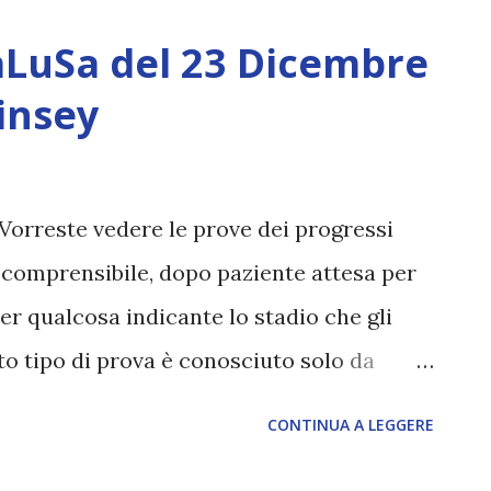
ati. Si sentiranno disorientati, smarriti,
aLuSa del 23 Dicembre
 loro azioni passate. Non ha senso tenere
insey
o che ha lasciato di fronte a voi, in quanto
urattini dalle energie più scure, inserite
e mantenendoli in preda al terrore. I loro
 Vorreste vedere le prove dei progressi
mente occupati dalle forze più oscure, per
 comprensibile, dopo paziente attesa per
r qualcosa indicante lo stadio che gli
o tipo di prova è conosciuto solo da
involti, ovviamente i nostri alleati, che
CONTINUA A LEGGERE
si. Sono però soprattutto negli Stati Uniti,