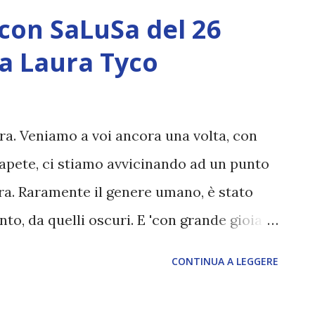
or parte vive attualmente controllata
con SaLuSa del 26
 interesse. E 'la sfida finale che è la più
a Laura Tyco
 può superare, e vi sentirete euforici, di
e tenebre si stanno gradualmente
 perdono maggiore energia, ogni giorno
ra. Veniamo a voi ancora una volta, con
 per la pace in tutto il mondo, e come
apete, ci stiamo avvicinando ad un punto
il valore di andare insieme, e che ...
rra. Raramente il genere umano, è stato
nto, da quelli oscuri. E 'con grande gioia e
 il vostro ritorno, come una civiltà nella
CONTINUA A LEGGERE
ancora una volta. Avete fatto parte di
, quindi non c'è nulla da preoccuparvi