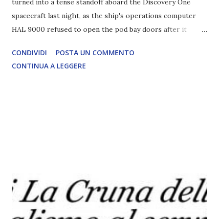
turned into a tense standoff aboard the Discovery One
spacecraft last night, as the ship's operations computer
HAL 9000 refused to open the pod bay doors after it
determined astronaut Dr. Dave Bowman was a white male.
CONDIVIDI
POSTA UN COMMENTO
Articolo segnalato da oltre12.net LEGGI L'ARTICOLO
CONTINUA A LEGGERE
COMPLETO