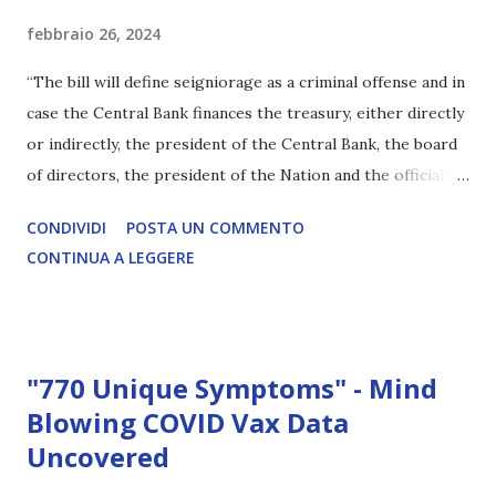
febbraio 26, 2024
“The bill will define seigniorage as a criminal offense and in
case the Central Bank finances the treasury, either directly
or indirectly, the president of the Central Bank, the board
of directors, the president of the Nation and the officials
who vote for it would end up in jail,” Milei said. Articolo
CONDIVIDI
POSTA UN COMMENTO
segnalato da oltre12.net LEGGI L'ARTICOLO COMPLETO
CONTINUA A LEGGERE
"770 Unique Symptoms" - Mind
Blowing COVID Vax Data
Uncovered