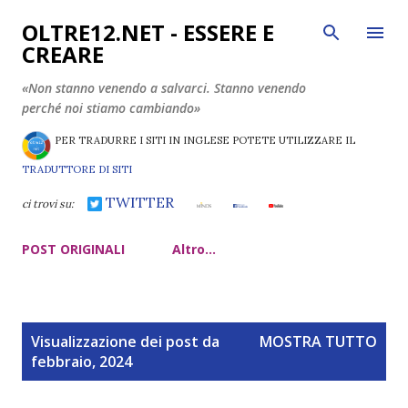
Passa ai contenuti principali
OLTRE12.NET - ESSERE E
CREARE
«Non stanno venendo a salvarci. Stanno venendo
perché noi stiamo cambiando»
PER TRADURRE I SITI IN INGLESE POTETE UTILIZZARE IL
TRADUTTORE DI SITI
TWITTER
ci trovi su:
POST ORIGINALI
Altro…
P
Visualizzazione dei post da
MOSTRA TUTTO
o
febbraio, 2024
s