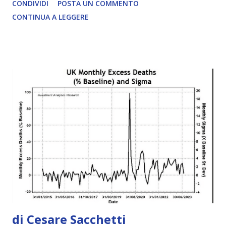
CONDIVIDI
POSTA UN COMMENTO
killer ed allo stesso tempo colpire Big Pharma
CONTINUA A LEGGERE
finanziariamente, è nella Nostra Agenda: l'unica che conta
realmente. Chi continua a dire "vanno avanti come treni,
sono invincibili", non riesce a vedere il cambiamento di
coscienza in atto che sta avvenendo proprio ad un palmo
dal suo naso. C'è anche un'altra ottima notizia che riguarda
questa evoluzione: una volta partita, non vi è alcun modo di
fermarla. Sempre ed a spron battuto: #stopleggelorenzin .
Info: Comitato Fortitudo 🔗 In_Telegram_Veritas Articolo
segnalato da oltre12.net LEGGI L'ARTICOLO COMPLETO
di Cesare Sacchetti