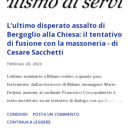
L’ultimo disperato assalto di
Bergoglio alla Chiesa: il tentativo
di fusione con la massoneria - di
Cesare Sacchetti
febbraio 20, 2024
L’ultimo seminario a Milano voluto, a quanto pare
fortemente, dall’arcivescovo di Milano, monsignor Mario
Delpini, assieme al cardinale Francesco Coccopalmerio è
stato incentrato su un tentativo di dialogo con quella che
per più di tre secoli è stata una feroce nemica della Chiesa
CONDIVIDI
POSTA UN COMMENTO
Cattolica, Articolo segnalato da oltre12.net LEGGI
CONTINUA A LEGGERE
L'ARTICOLO COMPLETO