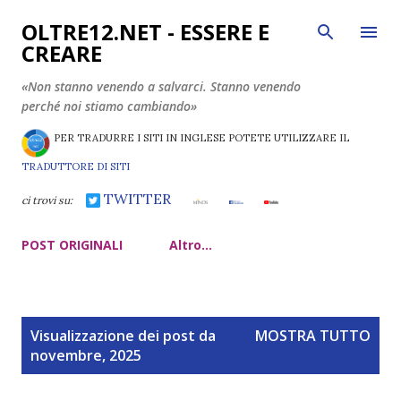
Passa ai contenuti principali
OLTRE12.NET - ESSERE E
CREARE
«Non stanno venendo a salvarci. Stanno venendo
perché noi stiamo cambiando»
PER TRADURRE I SITI IN INGLESE POTETE UTILIZZARE IL
TRADUTTORE DI SITI
TWITTER
ci trovi su:
POST ORIGINALI
Altro…
P
Visualizzazione dei post da
MOSTRA TUTTO
o
novembre, 2025
s