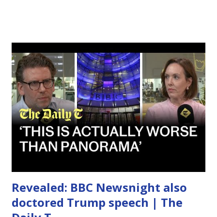
cristallizzati, le gerarchie di maestri – può velare la Luce
pura, trasformando il catalizzatore in catena. Quando la
filosofia diventa dottrina separata, essa accentua il servizio
a sé stessi, creando illusioni di superiorità spirituale o di
strade esclusive verso l'Illuminazione. Tratto liberamente
dal Libro di Ra.
Revealed: BBC Newsnight also
doctored Trump speech | The