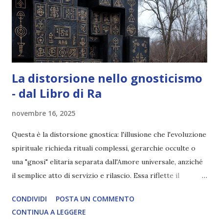
La distorsione nello gnosticismo
- dal Libro di Ra
novembre 16, 2025
Questa è la distorsione gnostica: l'illusione che l'evoluzione
spirituale richieda rituali complessi, gerarchie occulte o
una "gnosi" elitaria separata dall'Amore universale, anziché
il semplice atto di servizio e rilascio. Essa riflette il
servizio a sé stessi in parte, dove l'ego cerca controllo sul
CONDIVIDI
POSTA UN COMMENTO
mistero della transizione, creando un velo ulteriore di
CONTINUA A LEGGERE
separazione. La formalizzazione – i dogmi rigidi, i rituali