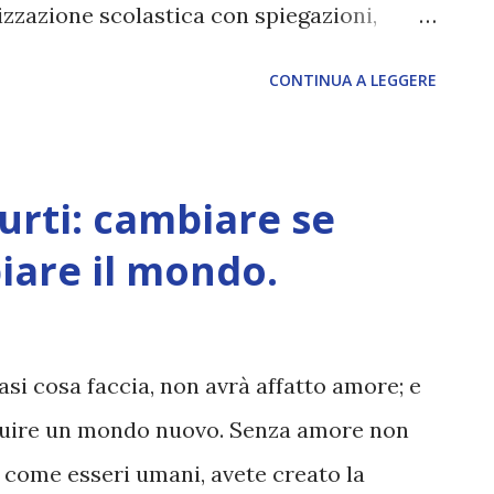
izzazione scolastica con spiegazioni,
ti come è possibile che non sembrano MAI
CONTINUA A LEGGERE
assato qualche mese ARTICOLO
urti: cambiare se
iare il mondo.
si cosa faccia, non avrà affatto amore; e
ruire un mondo nuovo. Senza amore non
, come esseri umani, avete creato la