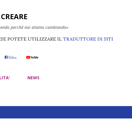
Passa ai contenuti principali
E CREARE
nendo perché noi stiamo cambiando»
ESE POTETE UTILIZZARE IL
TRADUTTORE DI SITI
LITA'
NEWS