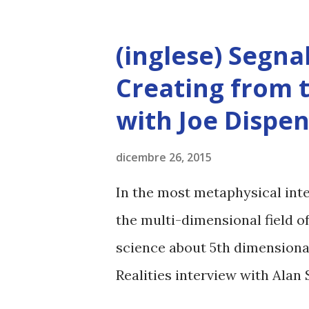
nei miei precedenti ' Stato degl
ruoli del FMI, delle valute d
(inglese) Segna
degli equilibri mondiali verso
Creating from 
economico, il cui merito non è
with Joe Dispe
Congresso Usa dà via libera r
Congresso americano da' il via
dicembre 26, 2015
governance del Fmi, approvata
In the most metaphysical inte
mancanza dell'appoggio americ
the multi-dimensional field of
science about 5th dimensional
Realities interview with Alan 
the Unknown.. ARTICOLO CO