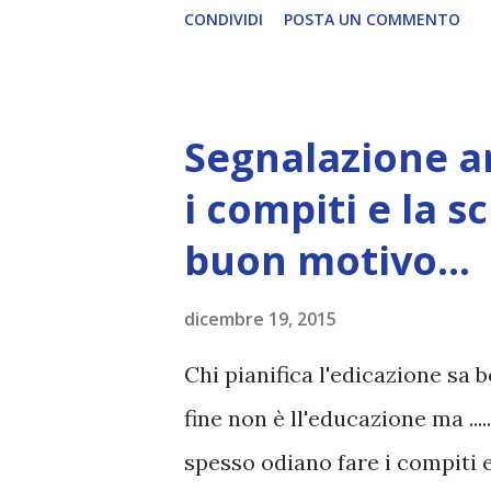
CONDIVIDI
POSTA UN COMMENTO
o imposto. "Imparare" da una 
ad altri 'individui'. Speriment
la società, le istituzioni, son
Segnalazione ar
realizzazione-creazione, il n
i compiti e la s
archetipa. buon Natale, buon
buon motivo…
dicembre 19, 2015
Chi pianifica l'edicazione sa
fine non è ll'educazione ma ...
spesso odiano fare i compiti 