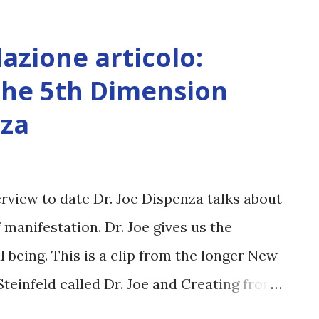
i Affari' , in particolare in relazione al
el paniere SDR, e del deciso cambiamento
lazione articolo:
 la formazione di questo 'nuovo' sistema
the 5th Dimension
 mia intenzione, qui, giudicare. Fmi:
nza
iforma (ANSA) - NEW YORK, 18 DIC - Il
 libera alla riforma delle quote e della
 nel 2010 e non entrata in vigore per
rview to date Dr. Joe Dispenza talks about
ano. ...
 manifestation. Dr. Joe gives us the
 being. This is a clip from the longer New
Steinfeld called Dr. Joe and Creating from
MPLETO - fonte