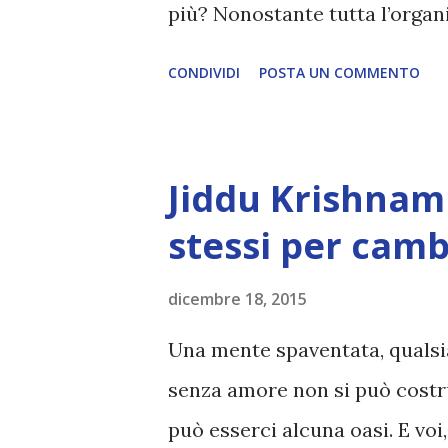
più? Nonostante tutta l’organ
compiti, interrogazioni e vo
CONDIVIDI
POSTA UN COMMENTO
ABBASTANZA PREPARATI e, p
COMPLETO - fonte
Jiddu Krishnam
stessi per camb
dicembre 18, 2015
Una mente spaventata, qualsia
senza amore non si può cost
può esserci alcuna oasi. E voi