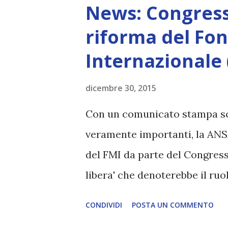
s
News: Congress
t
riforma del Fo
Internazionale 
dicembre 30, 2015
Con un comunicato stampa sca
veramente importanti, la ANS
del FMI da parte del Congresso
libera' che denoterebbe il ruo
affari internazionali. Tale ap
CONDIVIDI
POSTA UN COMMENTO
perfettamente in linea con qu