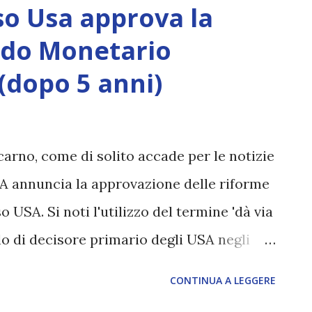
o Usa approva la
ndo Monetario
(dopo 5 anni)
rno, come di solito accade per le notizie
A annuncia la approvazione delle riforme
 USA. Si noti l'utilizzo del termine 'dà via
lo di decisore primario degli USA negli
provazione, che era attesa dal 2010 è
CONTINUA A LEGGERE
anto atteso dalle precedenti analisi fatte