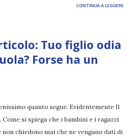
CONTINUA A LEGGERE
situazione è apprendere quanto già noto,
are è Creare. Queste cose, come il lavoro,
o solo strumenti per la nostra
ticolo: Tuo figlio odia
ostro esprimere la propria essenza
cuola? Forse ha un
a Rinascita, buon Nuovo Anno!
 benissimo quanto segue. Evidentemente Il
... Come si spiega che i bambini e i ragazzi
e non chiedono mai che ne vengano dati di