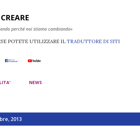
Passa ai contenuti principali
E CREARE
nendo perché noi stiamo cambiando»
ESE POTETE UTILIZZARE IL
TRADUTTORE DI SITI
LITA'
NEWS
bre, 2013