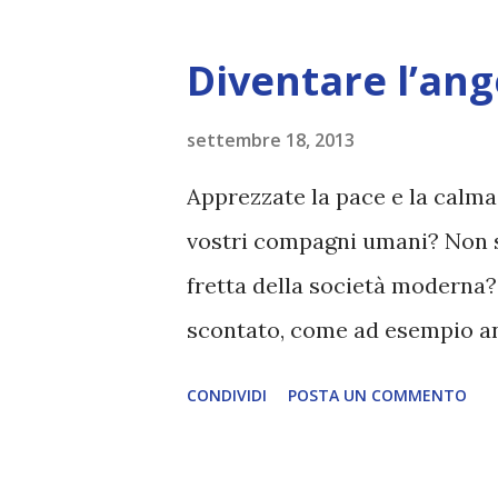
come non ancora completamen
Superiori)) si è completata. I
Diventare l’ang
http://gaiaportal.wordpress
carry-sparkles-of-iridescenc
settembre 18, 2013
Apprezzate la pace e la calma
vostri compagni umani? Non so
fretta della società moderna?
scontato, come ad esempio and
una fatica? Fare ciò che alt
CONDIVIDI
POSTA UN COMMENTO
voi è difficile? Allora quello 
Angel - Alfonso Silóniz - flic