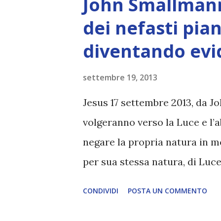
John Smallmann: 
manda un messaggio a 'chi ha l
dei nefasti pia
Message from Heather '. Comu
diventando evi
quello che, dal punto di vista 
oltre12.net Ecco cosa scrive 
settembre 19, 2013
documenti di cui Heather ha pa
Jesus 17 settembre 2013, da Jo
documenti che illustreranno il 
volgeranno verso la Luce e l’
negare la propria natura in m
per sua stessa natura, di Luce.
semplicemente illusoria - un 
CONDIVIDI
POSTA UN COMMENTO
quando si chiudono gli occhi a
perché la Luce che brilla su d