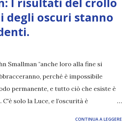
I risultati del crollo
e informazioni' ' oltre che in ' Skype
ni degli oscuri stanno
nque, interessanti considerazioni su
denti.
finanziario, potrebbe attenderci...
D: Molte persone hanno chiesto riguardo ai
rlato due mesi fa, in particolare i
hn Smallman "anche loro alla fine si
...
abbracceranno, perché è impossibile
odo permanente, e tutto ciò che esiste è
 C'è solo la Luce, e l’oscurità è
nulla che è irreale, ma che lo sembra
CONTINUA A LEGGERE
lla Luce. Ma tutti apriranno gli occhi,
i loro è troppo luminosa per resistervi."