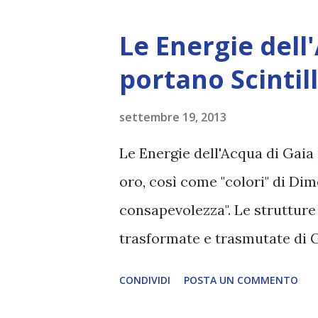
Audio del testo Stiamo guard
Le Energie dell
davvero vediamo i dubbi, le pr
portano Scintil
che tanti di voi stanno suben
modi in cui conflitto e tradim
settembre 19, 2013
divino dell'Amore vi sorregg
Le Energie dell'Acqua di Gaia p
delicatezza, mentre vi fate st
oro, così come "colori" di Dim
garantire che qualsiasi incia
consapevolezza". Le strutture
un duro sgobbar...
trasformate e trasmutate di 
iridescenze. L'incorporazione 
CONDIVIDI
POSTA UN COMMENTO
ogni U-mano [Hue-Being], e di 