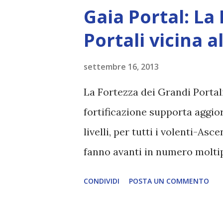
sensibili Diventare l’angelo 
Gaia Portal: La
ipersensibili. Non sopportano i
Portali vicina 
società moderna. Spesso soff
insonnia. Quello che altra g
settembre 16, 2013
andare ad una festa di famigli
La Fortezza dei Grandi Portal
fare ciò che altre persone c
fortificazione supporta aggio
un disastro. Da bambini sono
livelli, per tutti i volenti-As
Poiché è d...
fanno avanti in numero moltipl
ora li supportano. I somatici
CONDIVIDI
POSTA UN COMMENTO
di D Superiore, mentre i Gran P
paradigmi di Ascensione vicin