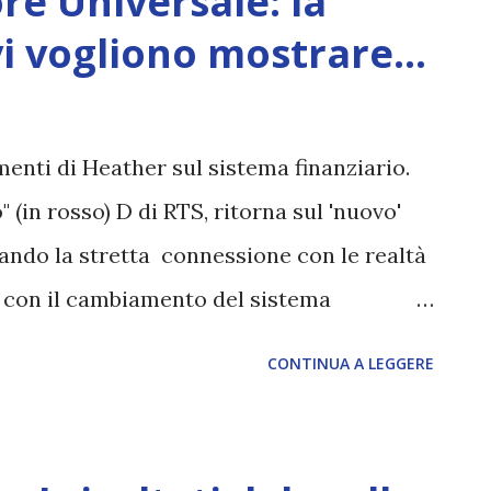
re Universale: la
ncapaci di mantenere tale stato, e
i vogliono mostrare...
vista dimensionali. La resistenza ai
ri che sopraggiungono non è più una
ad un certo punto, umanità. Coloro che
menti di Heather sul sistema finanziario.
ionali Superiori prosperano nelle energia
 (in rosso) D di RTS, ritorna sul 'nuovo'
 necessari Paradigmi e Griglie di Ascensione
ando la stretta connessione con le realtà
..
e con il cambiamento del sistema
non terrestri, tale da poterlo chiamare a
CONTINUA A LEGGERE
versale ' in senso letterale, ricordiamo
volte anche da Heather Ann Tucci, come
TICA - alcuni dettagli ' e ' Heather