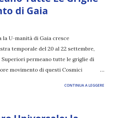
to di Gaia
ta la U-manità di Gaia cresce
stra temporale del 20 al 22 settembre,
Superiori permeano tutte le griglie di
iore movimento di questi Cosmici
giori nella consapevolezza in tutti i
CONTINUA A LEGGERE
ità che umanità. I protocolli di
secoli, sono stati dissolti e trascesi come
imensionali Superiori. "Coloro che sono