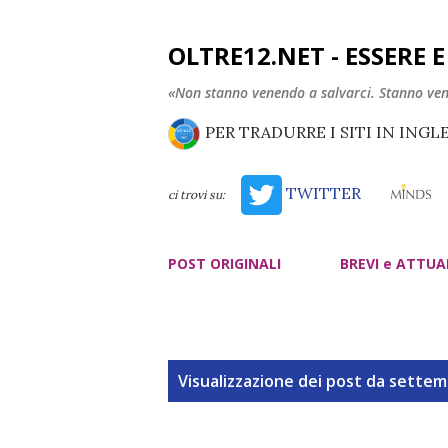
OLTRE12.NET - ESSERE 
«Non stanno venendo a salvarci. Stanno ve
PER TRADURRE I SITI IN INGL
TWITTER
ci trovi su:
POST ORIGINALI
BREVI e ATTUA
P
Visualizzazione dei post da settem
o