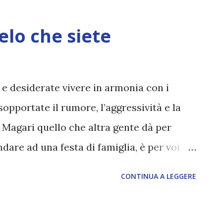
te consapevole degli Energetici
ntegrazione completa è in corso. fonte:
elo che siete
.com/2013/09/18/gaia-waters-energetics-
e/ traduzione: http://www.oltre12.net/
 e desiderate vivere in armonia con i
pportate il rumore, l’aggressività e la
 Magari quello che altra gente dà per
are ad una festa di famiglia, è per voi
re persone considerano normale spesso per
CONTINUA A LEGGERE
che segue potrebbe interessarvi, ... molto.
kr Da ipersensibili ad estrememente