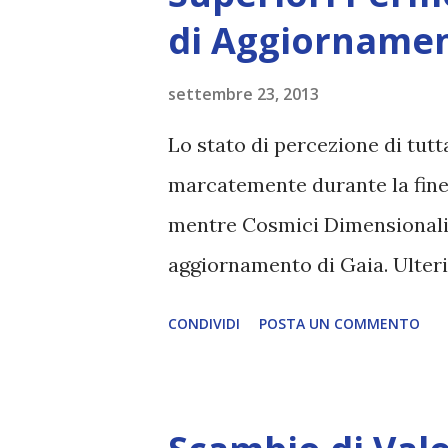
di Aggiornamen
settembre 23, 2013
Lo stato di percezione di tut
marcatemente durante la fine
mentre Cosmici Dimensionali 
aggiornamento di Gaia. Ulter
preannuncia aggiornamenti mag
CONDIVIDI
POSTA UN COMMENTO
partecipanti a Gaia, sia U-man
separazione, al loro posto da 
risultato di questi Cosmici D