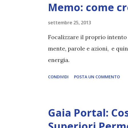
s
Memo: come cr
t
settembre 25, 2013
Focalizzare il proprio intento 
mente, parole e azioni, e quind
energia.
CONDIVIDI
POSTA UN COMMENTO
Gaia Portal: Co
Superiori Perme