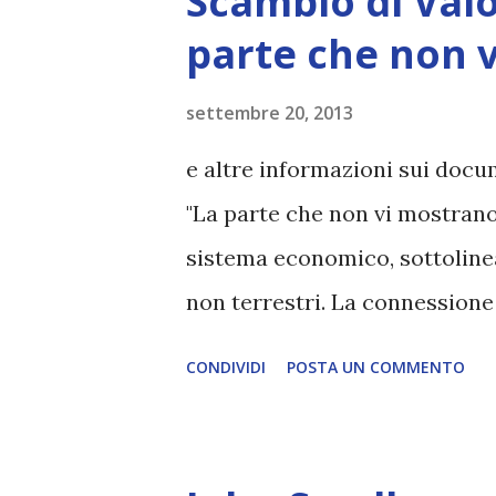
Scambio di Valo
allineati con la paura" sono i
parte che non v
svaniscono da tutti i punti di 
Cosmici Dimensionali Superio
settembre 20, 2013
possibilità dell'U-manità, e, 
e altre informazioni sui docu
abbracciano i Cosmici Dimens
"La parte che non vi mostrano"
aggiornate e rifinite. Tutti i
sistema economico, sottoline
sono al loro posto. fonte: http.
non terrestri. La connession
economico ed (alcune) entità 
CONDIVIDI
POSTA UN COMMENTO
ragione 'Sistema di Valore Uni
che è stata sottolineata più 
nei post ' FINANZA INTERGALAT