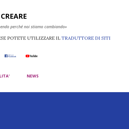
Passa ai contenuti principali
E CREARE
nendo perché noi stiamo cambiando»
ESE POTETE UTILIZZARE IL
TRADUTTORE DI SITI
LITA'
NEWS