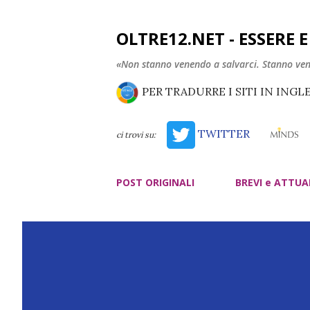
OLTRE12.NET - ESSERE 
«Non stanno venendo a salvarci. Stanno ve
PER TRADURRE I SITI IN INGL
TWITTER
ci trovi su:
POST ORIGINALI
BREVI e ATTUA