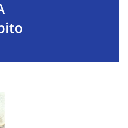
A
bito