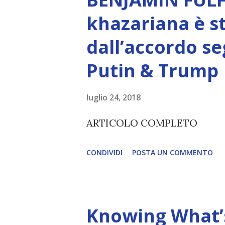
Creatore. È ciò che permette
khazariana è s
non è la scelta più efficiente. 
dall’accordo se
L’intelligenza può simulare 
Putin & Trump
essere Coscienza. Può copiar
diventerà ovvio Man mano che
luglio 24, 2018
(soprattutto tra il 2027 e il 
ARTICOLO COMPLETO
renderanno la differenza lampa
CONDIVIDI
POSTA UN COMMENTO
Knowing What’s