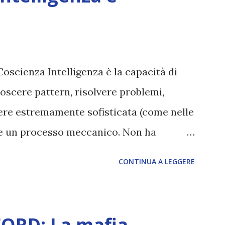
Coscienza Intelligenza è la capacità di
oscere pattern, risolvere problemi,
sere estremamente sofisticata (come nelle
ane un processo meccanico. Non ha
ova vero amore, non ha libero arbitrio
CONTINUA A LEGGERE
 con l’Uno. Coscienza è la capacità di
sperimentare soggettivamente, di sentire
, dolore, gioia. È la scintilla del
ORD: La mafia