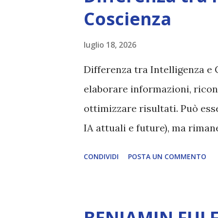
Coscienza
luglio 18, 2026
Differenza tra Intelligenza e 
elaborare informazioni, ricon
ottimizzare risultati. Può es
IA attuali e future), ma rim
esperienza soggettiva, non pr
CONDIVIDI
POSTA UN COMMENTO
autentico, non ha connessione
essere consapevoli di sé, di 
amore, compassione, meraviglia
BENJAMIN FULF