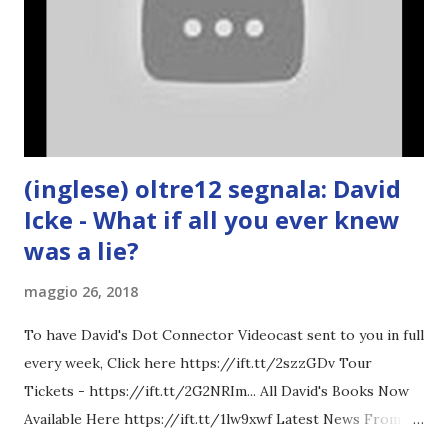
(inglese) oltre12 segnala: David
Icke - What if all you ever knew
was a lie?
maggio 26, 2018
To have David's Dot Connector Videocast sent to you in full
every week, Click here https://ift.tt/2szzGDv Tour
Tickets - https://ift.tt/2G2NRIm... All David's Books Now
Available Here https://ift.tt/1lw9xwf Latest News From
David Icke - www.davidicke.comSocial M ARTICOLO