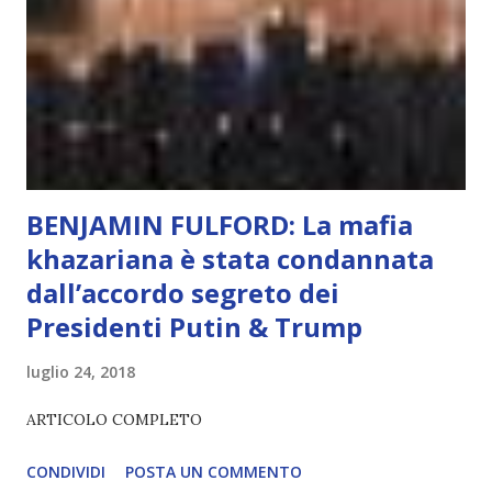
non può essere Coscienza. Può copiare, ma non può vivere
l’esperienza. Come diventerà ovvio Man mano che l’IA
diventerà sempre più avanzata (soprattutto tra il 2027 e il
2035), emergeranno situazioni che renderanno la differenza
lampante: L’IA sarà in gr...
BENJAMIN FULFORD: La mafia
khazariana è stata condannata
dall’accordo segreto dei
Presidenti Putin & Trump
luglio 24, 2018
ARTICOLO COMPLETO
CONDIVIDI
POSTA UN COMMENTO