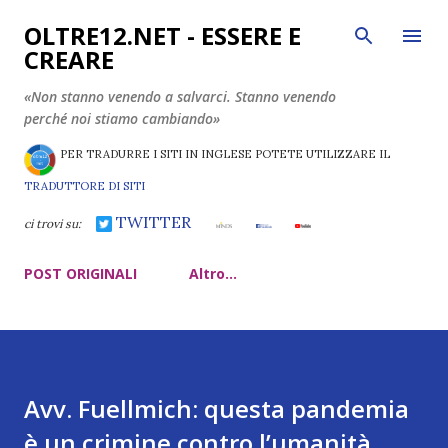
Passa ai contenuti principali
OLTRE12.NET - ESSERE E
CREARE
«Non stanno venendo a salvarci. Stanno venendo
perché noi stiamo cambiando»
PER TRADURRE I SITI IN INGLESE POTETE UTILIZZARE IL
TRADUTTORE DI SITI
TWITTER
ci trovi su:
POST ORIGINALI
Altro…
Avv. Fuellmich: questa pandemia
è un crimine contro l’umanità.