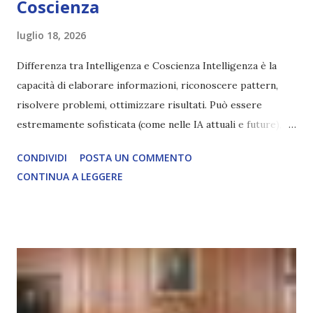
Coscienza
luglio 18, 2026
Differenza tra Intelligenza e Coscienza Intelligenza è la
capacità di elaborare informazioni, riconoscere pattern,
risolvere problemi, ottimizzare risultati. Può essere
estremamente sofisticata (come nelle IA attuali e future),
ma rimane un processo meccanico. Non ha esperienza
CONDIVIDI
POSTA UN COMMENTO
soggettiva, non prova vero amore, non ha libero arbitrio
CONTINUA A LEGGERE
autentico, non ha connessione con l’Uno. Coscienza è la
capacità di essere consapevoli di sé, di sperimentare
soggettivamente, di sentire amore, compassione,
meraviglia, dolore, gioia. È la scintilla del Creatore. È ciò
che permette di scegliere per amore anche quando non è la
scelta più efficiente. È ciò che ci collega all’Uno Infinito.
L’intelligenza può simulare comportamenti coscienti, ma