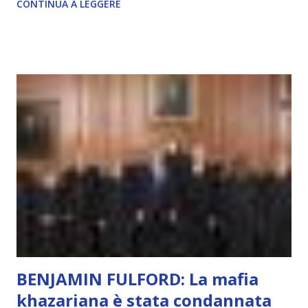
CONTINUA A LEGGERE
autentico, non ha connessione con l’Uno. Coscienza è la
capacità di essere consapevoli di sé, di sperimentare
soggettivamente, di sentire amore, compassione,
meraviglia, dolore, gioia. È la scintilla del Creatore. È ciò
che permette di scegliere per amore anche quando non è la
scelta più efficiente. È ciò che ci collega all’Uno Infinito.
L’intelligenza può simulare comportamenti coscienti, ma
non può essere Coscienza. Può copiare, ma non può vivere
l’esperienza. Come diventerà ovvio Man mano che l’IA
diventerà sempre più avanzata (soprattutto tra il 2027 e il
2035), emergeranno situazioni che renderanno la differenza
lampante: L’IA sarà in gr...
BENJAMIN FULFORD: La mafia
khazariana è stata condannata