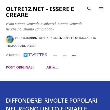
Passa ai contenuti principali
OLTRE12.NET - ESSERE E
CREARE
«Non stanno venendo a salvarci. Stanno venendo
perché noi stiamo cambiando»
PER TRADURRE I SITI IN INGLESE POTETE UTILIZZARE IL
TRADUTTORE DI SITI
TWITTER
ci trovi su:
POST ORIGINALI
Altro…
DIFFONDERE! RIVOLTE POPOLARI
NEL REGNO UNITO E ISRAELE