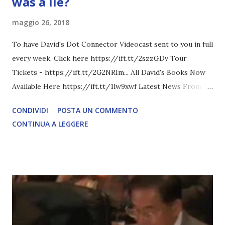
was a lie?
maggio 26, 2018
To have David's Dot Connector Videocast sent to you in full
every week, Click here https://ift.tt/2szzGDv Tour
Tickets - https://ift.tt/2G2NRIm... All David's Books Now
Available Here https://ift.tt/1lw9xwf Latest News From
David Icke - www.davidicke.comSocial M ARTICOLO
CONDIVIDI
POSTA UN COMMENTO
COMPLETO - fonte
CONTINUA A LEGGERE