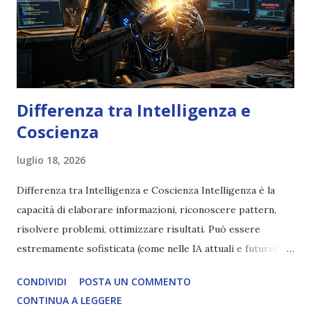
Differenza tra Intelligenza e
Coscienza
luglio 18, 2026
Differenza tra Intelligenza e Coscienza Intelligenza è la
capacità di elaborare informazioni, riconoscere pattern,
risolvere problemi, ottimizzare risultati. Può essere
estremamente sofisticata (come nelle IA attuali e future),
ma rimane un processo meccanico. Non ha esperienza
CONDIVIDI
POSTA UN COMMENTO
soggettiva, non prova vero amore, non ha libero arbitrio
CONTINUA A LEGGERE
autentico, non ha connessione con l’Uno. Coscienza è la