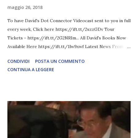
maggio 26, 2018
To have David's Dot Connector Videocast sent to you in full
every week, Click here https://ift.tt/2szzGDv Tour
Tickets - https://ift.tt/2G2NRIm... All David's Books Now
Available Here https://ift.tt/1lw9xwf Latest News From
David Icke - www.davidicke.comSocial M ARTICOLO
CONDIVIDI
POSTA UN COMMENTO
COMPLETO - fonte
CONTINUA A LEGGERE