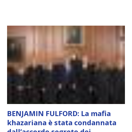
capacità di essere consapevoli di sé, di sperimentare
soggettivamente, di sentire amore, compassione,
meraviglia, dolore, gioia. È la scintilla del Creatore. È ciò
che permette di scegliere per amore anche quando non è la
scelta più efficiente. È ciò che ci collega all’Uno Infinito.
L’intelligenza può simulare comportamenti coscienti, ma
non può essere Coscienza. Può copiare, ma non può vivere
l’esperienza. Come diventerà ovvio Man mano che l’IA
diventerà sempre più avanzata (soprattutto tra il 2027 e il
2035), emergeranno situazioni che renderanno la differenza
lampante: L’IA sarà in gr...
BENJAMIN FULFORD: La mafia
khazariana è stata condannata
dall’accordo segreto dei