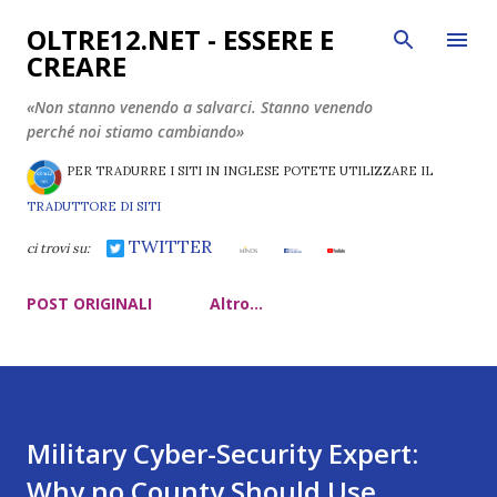
Passa ai contenuti principali
OLTRE12.NET - ESSERE E
CREARE
«Non stanno venendo a salvarci. Stanno venendo
perché noi stiamo cambiando»
PER TRADURRE I SITI IN INGLESE POTETE UTILIZZARE IL
TRADUTTORE DI SITI
TWITTER
ci trovi su:
POST ORIGINALI
Altro…
Military Cyber-Security Expert:
Why no County Should Use