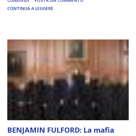
CONDIVIDI
POSTA UN COMMENTO
soggettiva, non prova vero amore, non ha libero arbitrio
CONTINUA A LEGGERE
autentico, non ha connessione con l’Uno. Coscienza è la
capacità di essere consapevoli di sé, di sperimentare
soggettivamente, di sentire amore, compassione,
meraviglia, dolore, gioia. È la scintilla del Creatore. È ciò
che permette di scegliere per amore anche quando non è la
scelta più efficiente. È ciò che ci collega all’Uno Infinito.
L’intelligenza può simulare comportamenti coscienti, ma
non può essere Coscienza. Può copiare, ma non può vivere
l’esperienza. Come diventerà ovvio Man mano che l’IA
diventerà sempre più avanzata (soprattutto tra il 2027 e il
2035), emergeranno situazioni che renderanno la differenza
lampante: L’IA sarà in gr...
BENJAMIN FULFORD: La mafia