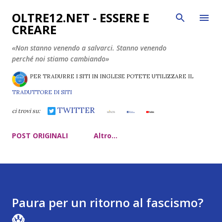
Passa ai contenuti principali
OLTRE12.NET - ESSERE E
CREARE
«Non stanno venendo a salvarci. Stanno venendo
perché noi stiamo cambiando»
PER TRADURRE I SITI IN INGLESE POTETE UTILIZZARE IL
TRADUTTORE DI SITI
TWITTER
ci trovi su:
POST ORIGINALI
Altro…
Paura per un ritorno al fascismo?
😱