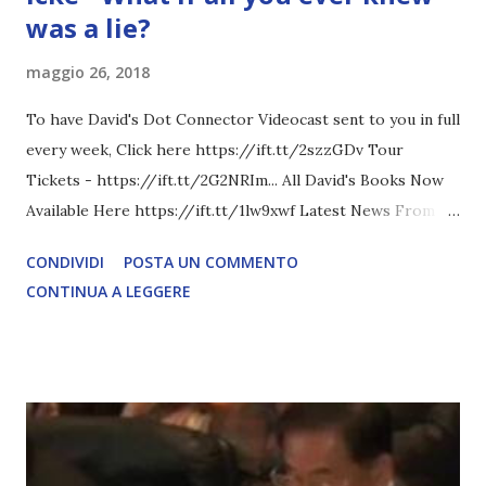
was a lie?
maggio 26, 2018
To have David's Dot Connector Videocast sent to you in full
every week, Click here https://ift.tt/2szzGDv Tour
Tickets - https://ift.tt/2G2NRIm... All David's Books Now
Available Here https://ift.tt/1lw9xwf Latest News From
David Icke - www.davidicke.comSocial M ARTICOLO
CONDIVIDI
POSTA UN COMMENTO
COMPLETO - fonte
CONTINUA A LEGGERE