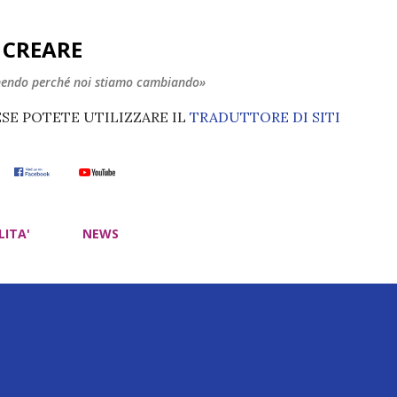
Passa ai contenuti principali
E CREARE
nendo perché noi stiamo cambiando»
ESE POTETE UTILIZZARE IL
TRADUTTORE DI SITI
LITA'
NEWS