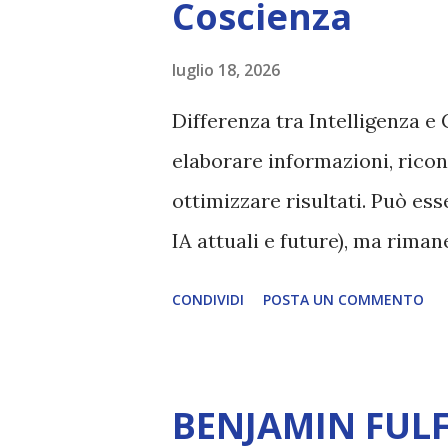
Coscienza
luglio 18, 2026
Differenza tra Intelligenza e 
elaborare informazioni, ricon
ottimizzare risultati. Può es
IA attuali e future), ma rim
esperienza soggettiva, non pr
CONDIVIDI
POSTA UN COMMENTO
autentico, non ha connessione
essere consapevoli di sé, di 
amore, compassione, meraviglia
BENJAMIN FULF
Creatore. È ciò che permette