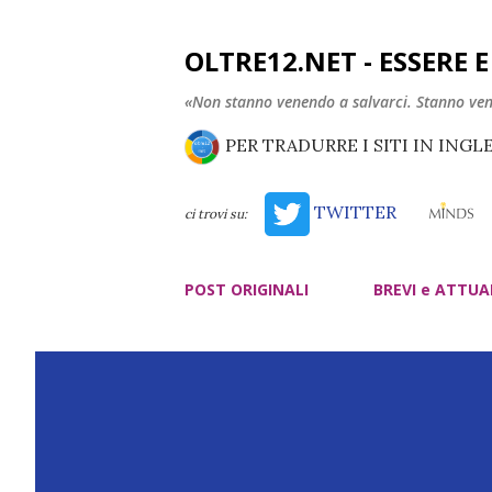
OLTRE12.NET - ESSERE 
«Non stanno venendo a salvarci. Stanno ve
PER TRADURRE I SITI IN INGL
TWITTER
ci trovi su:
POST ORIGINALI
BREVI e ATTUA