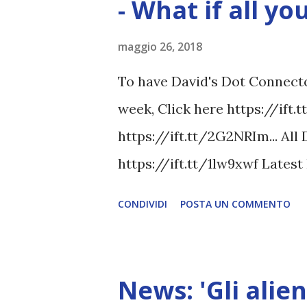
- What if all y
maggio 26, 2018
To have David's Dot Connector
week, Click here https://ift.
https://ift.tt/2G2NRIm... All
https://ift.tt/1lw9xwf Lates
www.davidicke.comSocial 
CONDIVIDI
POSTA UN COMMENTO
News: 'Gli alien