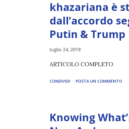
khazariana è s
non è la scelta più efficiente. 
dall’accordo se
L’intelligenza può simulare 
Putin & Trump
essere Coscienza. Può copiar
diventerà ovvio Man mano che
luglio 24, 2018
(soprattutto tra il 2027 e il 
ARTICOLO COMPLETO
renderanno la differenza lampa
CONDIVIDI
POSTA UN COMMENTO
Knowing What’s