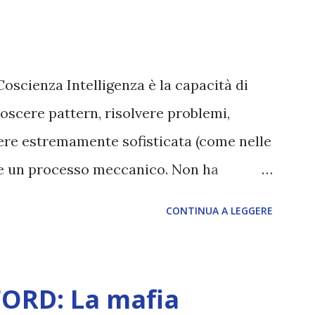
Coscienza Intelligenza è la capacità di
oscere pattern, risolvere problemi,
sere estremamente sofisticata (come nelle
ane un processo meccanico. Non ha
ova vero amore, non ha libero arbitrio
CONTINUA A LEGGERE
 con l’Uno. Coscienza è la capacità di
sperimentare soggettivamente, di sentire
, dolore, gioia. È la scintilla del
ORD: La mafia
 di scegliere per amore anche quando