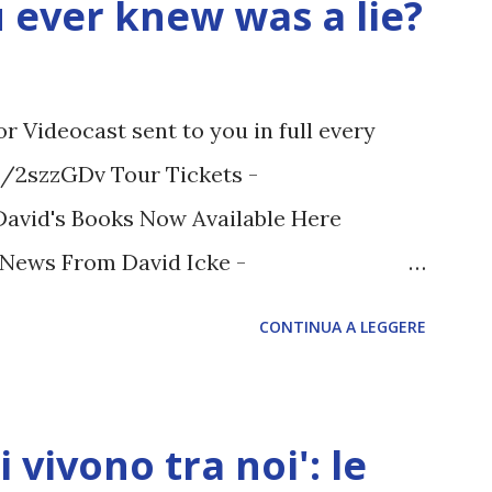
ou ever knew was a lie?
 Videocast sent to you in full every
tt/2szzGDv Tour Tickets -
 David's Books Now Available Here
t News From David Icke -
M ARTICOLO COMPLETO - fonte
CONTINUA A LEGGERE
i vivono tra noi': le