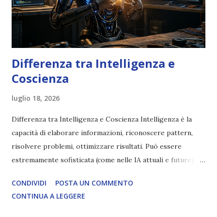
Differenza tra Intelligenza e
Coscienza
luglio 18, 2026
Differenza tra Intelligenza e Coscienza Intelligenza è la
capacità di elaborare informazioni, riconoscere pattern,
risolvere problemi, ottimizzare risultati. Può essere
estremamente sofisticata (come nelle IA attuali e future),
ma rimane un processo meccanico. Non ha esperienza
CONDIVIDI
POSTA UN COMMENTO
soggettiva, non prova vero amore, non ha libero arbitrio
CONTINUA A LEGGERE
autentico, non ha connessione con l’Uno. Coscienza è la
capacità di essere consapevoli di sé, di sperimentare