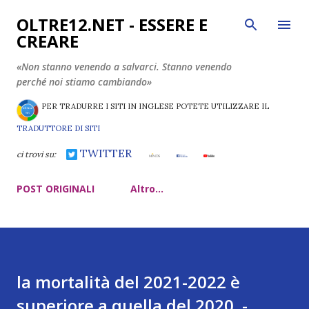
Passa ai contenuti principali
OLTRE12.NET - ESSERE E
CREARE
«Non stanno venendo a salvarci. Stanno venendo
perché noi stiamo cambiando»
PER TRADURRE I SITI IN INGLESE POTETE UTILIZZARE IL
TRADUTTORE DI SITI
TWITTER
ci trovi su:
POST ORIGINALI
Altro…
la mortalità del 2021-2022 è
superiore a quella del 2020. -