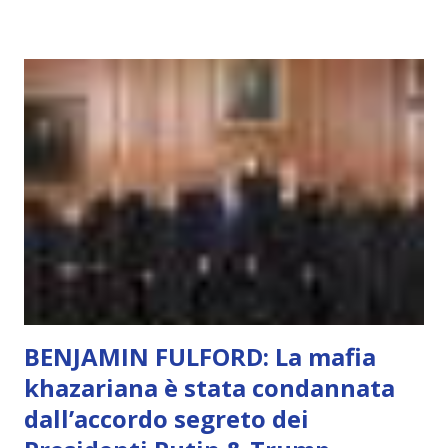
soggettivamente, di sentire amore, compassione,
meraviglia, dolore, gioia. È la scintilla del Creatore. È ciò
che permette di scegliere per amore anche quando non è la
scelta più efficiente. È ciò che ci collega all’Uno Infinito.
L’intelligenza può simulare comportamenti coscienti, ma
non può essere Coscienza. Può copiare, ma non può vivere
l’esperienza. Come diventerà ovvio Man mano che l’IA
diventerà sempre più avanzata (soprattutto tra il 2027 e il
2035), emergeranno situazioni che renderanno la differenza
lampante: L’IA sarà in gr...
BENJAMIN FULFORD: La mafia
khazariana è stata condannata
dall’accordo segreto dei