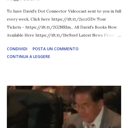
To have David's Dot Connector Videocast sent to you in full
every week, Click here https://ift.tt/2szzGDv Tour
Tickets - https://ift.tt/2G2NRIm... All David's Books Now
Available Here https://ift.tt/1lw9xwf Latest News From
David Icke - www.davidicke.comSocial M ARTICOLO
CONDIVIDI
POSTA UN COMMENTO
COMPLETO - fonte
CONTINUA A LEGGERE