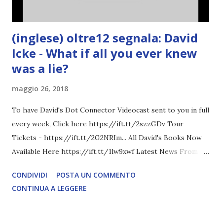
(inglese) oltre12 segnala: David
Icke - What if all you ever knew
was a lie?
maggio 26, 2018
To have David's Dot Connector Videocast sent to you in full
every week, Click here https://ift.tt/2szzGDv Tour
Tickets - https://ift.tt/2G2NRIm... All David's Books Now
Available Here https://ift.tt/1lw9xwf Latest News From
David Icke - www.davidicke.comSocial M ARTICOLO
CONDIVIDI
POSTA UN COMMENTO
COMPLETO - fonte
CONTINUA A LEGGERE