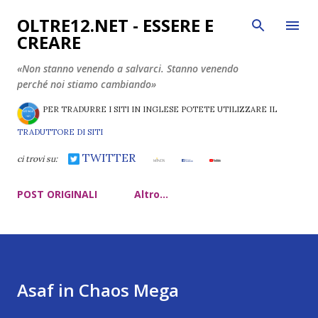
Passa ai contenuti principali
OLTRE12.NET - ESSERE E
CREARE
«Non stanno venendo a salvarci. Stanno venendo
perché noi stiamo cambiando»
PER TRADURRE I SITI IN INGLESE POTETE UTILIZZARE IL
TRADUTTORE DI SITI
TWITTER
ci trovi su:
POST ORIGINALI
Altro…
Asaf in Chaos Mega