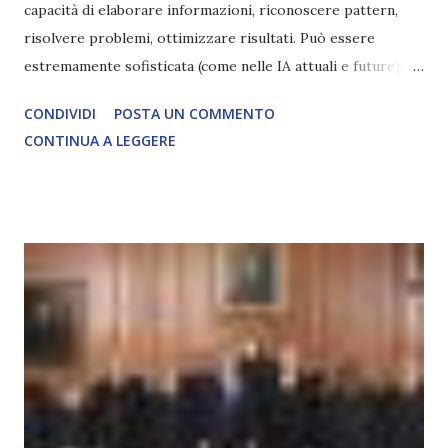
capacità di elaborare informazioni, riconoscere pattern,
risolvere problemi, ottimizzare risultati. Può essere
estremamente sofisticata (come nelle IA attuali e future),
ma rimane un processo meccanico. Non ha esperienza
CONDIVIDI
POSTA UN COMMENTO
soggettiva, non prova vero amore, non ha libero arbitrio
CONTINUA A LEGGERE
autentico, non ha connessione con l’Uno. Coscienza è la
capacità di essere consapevoli di sé, di sperimentare
soggettivamente, di sentire amore, compassione,
meraviglia, dolore, gioia. È la scintilla del Creatore. È ciò
che permette di scegliere per amore anche quando non è la
scelta più efficiente. È ciò che ci collega all’Uno Infinito.
L’intelligenza può simulare comportamenti coscienti, ma
non può essere Coscienza. Può copiare, ma non può vivere
l’esperienza. Come diventerà ovvio Man mano che l’IA
diventerà sempre più avanzata (soprattutto tra il 2027 e il
2035), emergeranno situazioni che renderanno la differenza