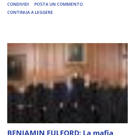
CONDIVIDI
POSTA UN COMMENTO
soggettiva, non prova vero amore, non ha libero arbitrio
CONTINUA A LEGGERE
autentico, non ha connessione con l’Uno. Coscienza è la
capacità di essere consapevoli di sé, di sperimentare
soggettivamente, di sentire amore, compassione,
meraviglia, dolore, gioia. È la scintilla del Creatore. È ciò
che permette di scegliere per amore anche quando non è la
scelta più efficiente. È ciò che ci collega all’Uno Infinito.
L’intelligenza può simulare comportamenti coscienti, ma
non può essere Coscienza. Può copiare, ma non può vivere
l’esperienza. Come diventerà ovvio Man mano che l’IA
diventerà sempre più avanzata (soprattutto tra il 2027 e il
2035), emergeranno situazioni che renderanno la differenza
lampante: L’IA sarà in gr...
BENJAMIN FULFORD: La mafia