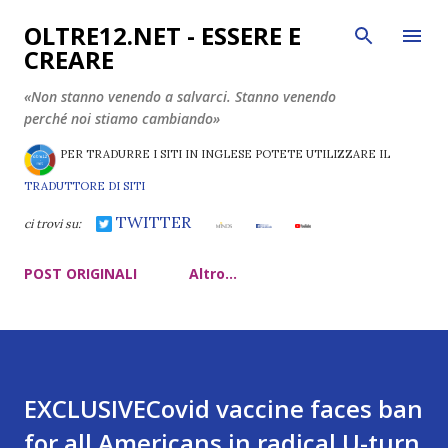
Passa ai contenuti principali
OLTRE12.NET - ESSERE E
CREARE
«Non stanno venendo a salvarci. Stanno venendo
perché noi stiamo cambiando»
PER TRADURRE I SITI IN INGLESE POTETE UTILIZZARE IL
TRADUTTORE DI SITI
TWITTER
ci trovi su:
POST ORIGINALI
Altro…
EXCLUSIVECovid vaccine faces ban
for all Americans in radical U-turn