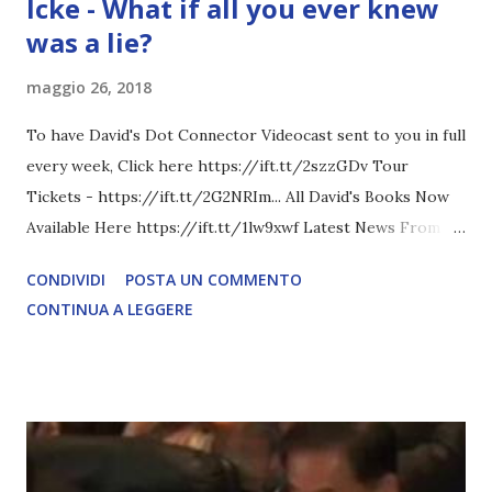
Icke - What if all you ever knew
was a lie?
maggio 26, 2018
To have David's Dot Connector Videocast sent to you in full
every week, Click here https://ift.tt/2szzGDv Tour
Tickets - https://ift.tt/2G2NRIm... All David's Books Now
Available Here https://ift.tt/1lw9xwf Latest News From
David Icke - www.davidicke.comSocial M ARTICOLO
CONDIVIDI
POSTA UN COMMENTO
COMPLETO - fonte
CONTINUA A LEGGERE