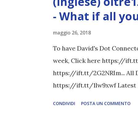
(inglese) oltre
- What if all y
maggio 26, 2018
To have David's Dot Connector
week, Click here https://ift.
https://ift.tt/2G2NRIm... All
https://ift.tt/1lw9xwf Lates
www.davidicke.comSocial 
CONDIVIDI
POSTA UN COMMENTO