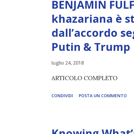
BENJAMIN FULF
Creatore. È ciò che permette
khazariana è s
non è la scelta più efficiente. 
dall’accordo se
L’intelligenza può simulare 
Putin & Trump
essere Coscienza. Può copiar
diventerà ovvio Man mano che
luglio 24, 2018
(soprattutto tra il 2027 e il 
ARTICOLO COMPLETO
renderanno la differenza lampa
CONDIVIDI
POSTA UN COMMENTO
Knowing What’s