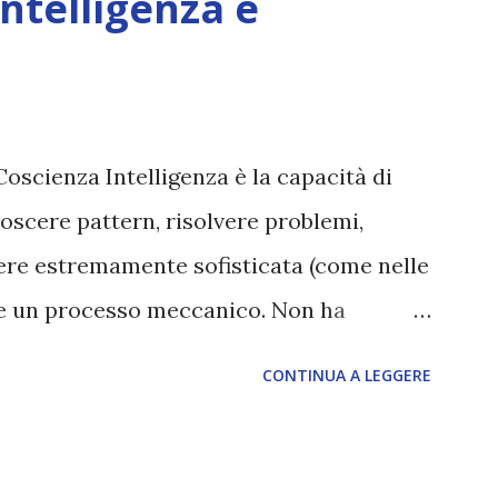
Intelligenza e
Coscienza Intelligenza è la capacità di
oscere pattern, risolvere problemi,
sere estremamente sofisticata (come nelle
ane un processo meccanico. Non ha
ova vero amore, non ha libero arbitrio
CONTINUA A LEGGERE
 con l’Uno. Coscienza è la capacità di
sperimentare soggettivamente, di sentire
, dolore, gioia. È la scintilla del