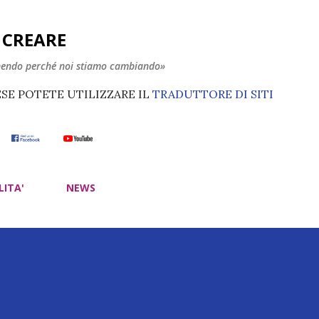
Passa ai contenuti principali
E CREARE
nendo perché noi stiamo cambiando»
ESE POTETE UTILIZZARE IL
TRADUTTORE DI SITI
LITA'
NEWS