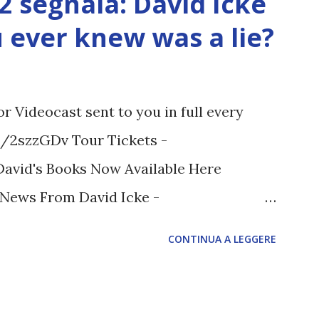
12 segnala: David Icke
ou ever knew was a lie?
 Videocast sent to you in full every
tt/2szzGDv Tour Tickets -
 David's Books Now Available Here
t News From David Icke -
M ARTICOLO COMPLETO - fonte
CONTINUA A LEGGERE