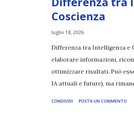
Differenza tra 
Coscienza
luglio 18, 2026
Differenza tra Intelligenza e 
elaborare informazioni, ricon
ottimizzare risultati. Può es
IA attuali e future), ma rim
esperienza soggettiva, non pr
CONDIVIDI
POSTA UN COMMENTO
autentico, non ha connessione
essere consapevoli di sé, di 
amore, compassione, meraviglia