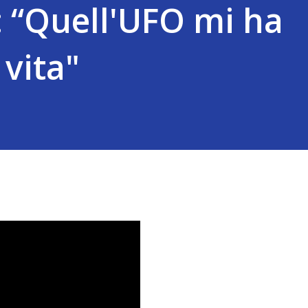
: “Quell'UFO mi ha
 vita"