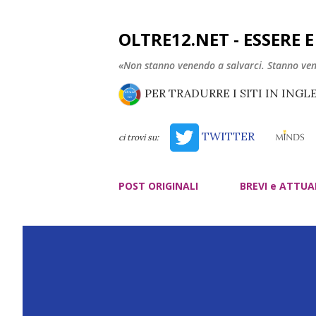
OLTRE12.NET - ESSERE 
«Non stanno venendo a salvarci. Stanno ve
PER TRADURRE I SITI IN INGL
TWITTER
ci trovi su:
POST ORIGINALI
BREVI e ATTUA