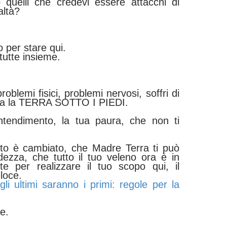
o quelli che credevi essere attacchi di
altà?
 per stare qui.
tutte insieme.
blemi fisici, problemi nervosi, soffri di
nca la TERRA SOTTO I PIEDI.
ntendimento, la tua paura, che non ti
to è cambiato, che Madre Terra ti può
dezza, che tutto il tuo veleno ora è in
nte per realizzare il tuo scopo qui, il
loce.
gli ultimi saranno i primi: regole per la
re.