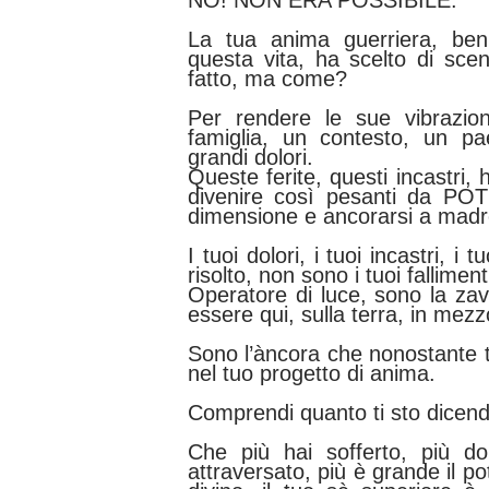
NO! NON ERA POSSIBILE.
La tua anima guerriera, ben
questa vita, ha scelto di sce
fatto, ma come?
Per rendere le sue vibrazio
famiglia, un contesto, un pa
grandi dolori.
Queste ferite, questi incastri
divenire così pesanti da PO
dimensione e ancorarsi a madre
I tuoi dolori, i tuoi incastri, i
risolto, non sono i tuoi fallimen
Operatore di luce, sono la z
essere qui, sulla terra, in mez
Sono l’àncora che nonostante 
nel tuo progetto di anima.
Comprendi quanto ti sto dicen
Che più hai sofferto, più dol
attraversato, più è grande il pot