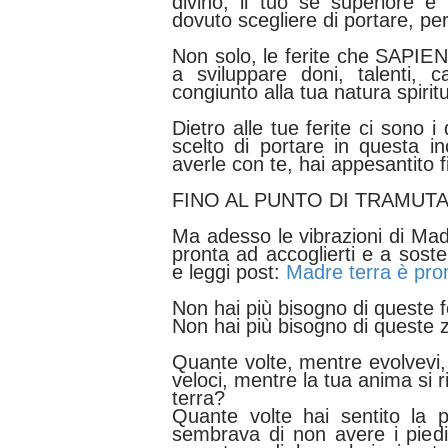
divino, il tuo sè superiore è
dovuto scegliere di portare, per
Non solo, le ferite che SAPIE
a sviluppare doni, talenti, 
congiunto alla tua natura spirit
Dietro alle tue ferite ci sono i 
scelto di portare in questa i
averle con te, hai appesantito f
FINO AL PUNTO DI TRAMUT
Ma adesso le vibrazioni di Ma
pronta ad accoglierti e a sosten
e leggi post:
Madre terra è pron
Non hai più bisogno di queste fe
Non hai più bisogno di queste 
Quante volte, mentre evolvevi
veloci,
mentre la tua anima si r
terra?
Quante volte hai sentito la p
sembrava di non avere i pied