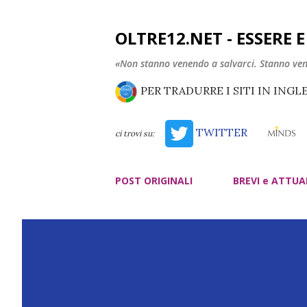
OLTRE12.NET - ESSERE 
«Non stanno venendo a salvarci. Stanno ve
PER TRADURRE I SITI IN INGL
TWITTER
ci trovi su:
POST ORIGINALI
BREVI e ATTUA