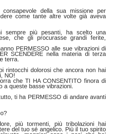
 consapevole della sua missione per
ndere come tante altre volte già aveva
ni sempre più pesanti, ha scelto una
ese, che gli procurasse grandi ferite,
, hanno PERMESSO alle sue vibrazioni di
TER SCENDERE nella materia di terza
 terra.
 tuoi rintocchi dolorosi che ancora non hai
ti, NO!
avorra che TI HA CONSENTITO finora di
zo a queste basse vibrazioni.
tutto, ti ha PERMESSO di andare avanti
do?
ore, più tormenti, più tribolazioni hai
ere del tuo sé angelico. Più il tuo spirito