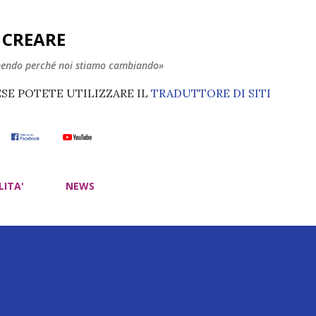
Passa ai contenuti principali
E CREARE
nendo perché noi stiamo cambiando»
ESE POTETE UTILIZZARE IL
TRADUTTORE DI SITI
LITA'
NEWS