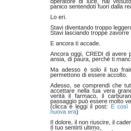
operatore di luce, hai vissut
panico sentendoti fuori dalla re
Lo eri.
Stavi diventando troppo leggero
Stavi lasciando troppe zavorre 
E ancora ti accade.
Ancora oggi, CREDI di avere pro
ansia, di paura, perché ti ma
Ma adesso è solo il tuo frai
permettono di essere accolto.
Adesso, se comprendi che tut
accettare nella tua vera gran
verità il farmaco, il carbura
passaggio può essere molto ve
(clicca e leggi il post:
E così 
nuova era
)
Il dolore, il non riuscire, il cade
Il tuo sentirti ultimo,