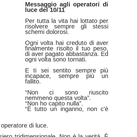
Messaggio agli operatori di
luce del 10/11
Per tutta la vita hai lottato per
risolvere sempre gli stessi
schemi dolorosi.
Ogni volta hai creduto di aver
finalmente risolto il tuo peso,
di aver pagato abbastanza. Ed
ogni volta sono tornati.
E ti sei sentito sempre più
incapace, sempre più un
fallito.
“Non ci sono riuscito
nemmeno questa volta”.
“Non ho capito nulla”.
“È tutto un inganno, non c’è
operatore di luce.
ero tridimensionale. Non è la verità. È