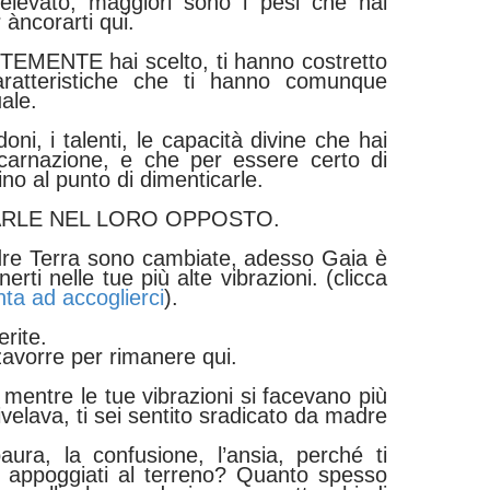
 elevato, maggiori sono i pesi che hai
 àncorarti qui.
NTEMENTE hai scelto, ti hanno costretto
caratteristiche che ti hanno comunque
uale.
doni, i talenti, le capacità divine che hai
ncarnazione, e che per essere certo di
ino al punto di dimenticarle.
ARLE NEL LORO OPPOSTO.
dre Terra sono cambiate, adesso Gaia è
erti nelle tue più alte vibrazioni. (clicca
ta ad accoglierci
).
rite.
zavorre per rimanere qui.
,
mentre le tue vibrazioni si facevano più
ivelava,
ti sei sentito sradicato da madre
aura, la confusione, l’ansia, perché ti
i appoggiati al terreno? Quanto spesso