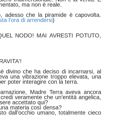
limentato, ma non è reale.
o, adesso che la piramide è capovolta.
ta l'ora di arrendersi
)
QUEL NODO! MAI AVRESTI POTUTO,
RAVITA'!
 Sé divino che ha deciso di incarnarsi, al
eva una vibrazione troppo elevata, una
er poter interagire con la terra.
carnazione, Madre Terra aveva ancora
 credi veramente che un’entità angelica,
sere accettato qui?
 una materia così densa?
to dall’occhio umano, totalmente cieco