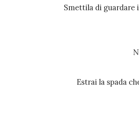
Smettila di guardare il macigno, di cercare si spostare quella
Estrai la spada 