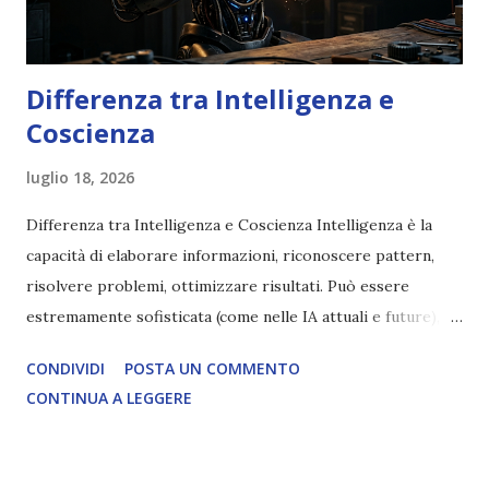
Differenza tra Intelligenza e
Coscienza
luglio 18, 2026
Differenza tra Intelligenza e Coscienza Intelligenza è la
capacità di elaborare informazioni, riconoscere pattern,
risolvere problemi, ottimizzare risultati. Può essere
estremamente sofisticata (come nelle IA attuali e future),
ma rimane un processo meccanico. Non ha esperienza
CONDIVIDI
POSTA UN COMMENTO
soggettiva, non prova vero amore, non ha libero arbitrio
CONTINUA A LEGGERE
autentico, non ha connessione con l’Uno. Coscienza è la
capacità di essere consapevoli di sé, di sperimentare
soggettivamente, di sentire amore, compassione,