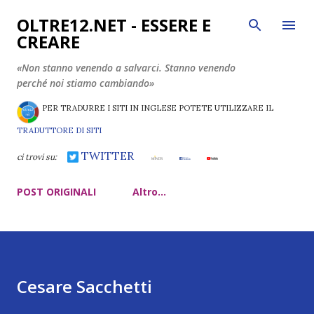
Passa ai contenuti principali
OLTRE12.NET - ESSERE E
CREARE
«Non stanno venendo a salvarci. Stanno venendo
perché noi stiamo cambiando»
PER TRADURRE I SITI IN INGLESE POTETE UTILIZZARE IL
TRADUTTORE DI SITI
TWITTER
ci trovi su:
POST ORIGINALI
Altro…
Cesare Sacchetti