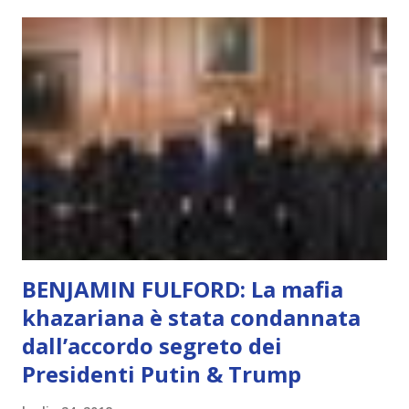
meraviglia, dolore, gioia. È la scintilla del Creatore. È ciò
che permette di scegliere per amore anche quando non è la
scelta più efficiente. È ciò che ci collega all’Uno Infinito.
L’intelligenza può simulare comportamenti coscienti, ma
non può essere Coscienza. Può copiare, ma non può vivere
l’esperienza. Come diventerà ovvio Man mano che l’IA
diventerà sempre più avanzata (soprattutto tra il 2027 e il
2035), emergeranno situazioni che renderanno la differenza
lampante: L’IA sarà in gr...
BENJAMIN FULFORD: La mafia
khazariana è stata condannata
dall’accordo segreto dei
Presidenti Putin & Trump