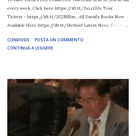
every week, Click here https://ift.tt/2szzGDv Tour
Tickets - https://ift.tt/2G2NRIm... All David's Books Now
Available Here https://ift.tt/1lw9xwf Latest News From
David Icke - www.davidicke.comSocial M ARTICOLO
CONDIVIDI
POSTA UN COMMENTO
COMPLETO - fonte
CONTINUA A LEGGERE