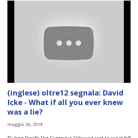
(inglese) oltre12 segnala: David
Icke - What if all you ever knew
was a lie?
maggio 26, 2018
To have David's Dot Connector Videocast sent to you in full