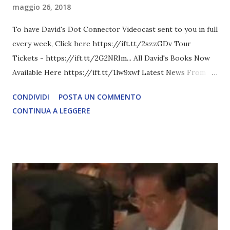
maggio 26, 2018
To have David's Dot Connector Videocast sent to you in full
every week, Click here https://ift.tt/2szzGDv Tour
Tickets - https://ift.tt/2G2NRIm... All David's Books Now
Available Here https://ift.tt/1lw9xwf Latest News From
David Icke - www.davidicke.comSocial M ARTICOLO
CONDIVIDI
POSTA UN COMMENTO
COMPLETO - fonte
CONTINUA A LEGGERE