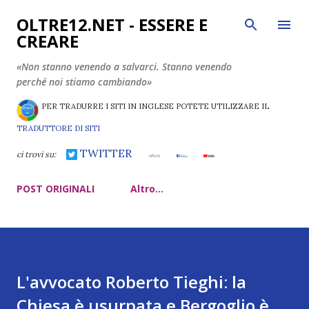
Passa ai contenuti principali
OLTRE12.NET - ESSERE E
CREARE
«Non stanno venendo a salvarci. Stanno venendo
perché noi stiamo cambiando»
PER TRADURRE I SITI IN INGLESE POTETE UTILIZZARE IL
TRADUTTORE DI SITI
TWITTER
ci trovi su:
POST ORIGINALI
Altro…
L'avvocato Roberto Tieghi: la
Chiesa è usurpata e Bergoglio è