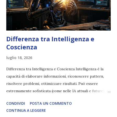
Differenza tra Intelligenza e
Coscienza
luglio 18, 2026
Differenza tra Intelligenza e Coscienza Intelligenza è la
capacità di elaborare informazioni, riconoscere pattern,
risolvere problemi, ottimizzare risultati. Può essere
estremamente sofisticata (come nelle IA attuali e future),
ma rimane un processo meccanico. Non ha esperienza
CONDIVIDI
POSTA UN COMMENTO
soggettiva, non prova vero amore, non ha libero arbitrio
CONTINUA A LEGGERE
autentico, non ha connessione con l’Uno. Coscienza è la