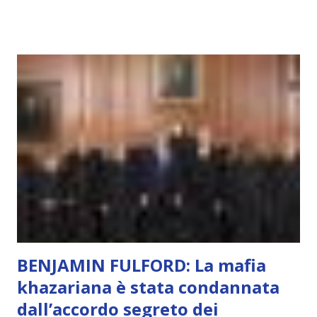
capacità di essere consapevoli di sé, di sperimentare
soggettivamente, di sentire amore, compassione,
meraviglia, dolore, gioia. È la scintilla del Creatore. È ciò
che permette di scegliere per amore anche quando non è la
scelta più efficiente. È ciò che ci collega all’Uno Infinito.
L’intelligenza può simulare comportamenti coscienti, ma
non può essere Coscienza. Può copiare, ma non può vivere
l’esperienza. Come diventerà ovvio Man mano che l’IA
diventerà sempre più avanzata (soprattutto tra il 2027 e il
2035), emergeranno situazioni che renderanno la differenza
lampante: L’IA sarà in gr...
BENJAMIN FULFORD: La mafia
khazariana è stata condannata
dall’accordo segreto dei