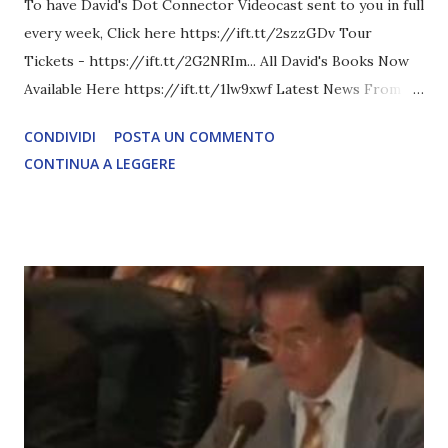
To have David's Dot Connector Videocast sent to you in full
every week, Click here https://ift.tt/2szzGDv Tour
Tickets - https://ift.tt/2G2NRIm... All David's Books Now
Available Here https://ift.tt/1lw9xwf Latest News From
David Icke - www.davidicke.comSocial M ARTICOLO
CONDIVIDI
POSTA UN COMMENTO
COMPLETO - fonte
CONTINUA A LEGGERE