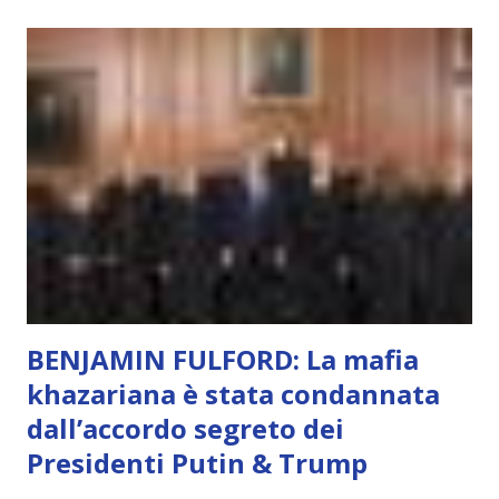
meraviglia, dolore, gioia. È la scintilla del Creatore. È ciò
che permette di scegliere per amore anche quando non è la
scelta più efficiente. È ciò che ci collega all’Uno Infinito.
L’intelligenza può simulare comportamenti coscienti, ma
non può essere Coscienza. Può copiare, ma non può vivere
l’esperienza. Come diventerà ovvio Man mano che l’IA
diventerà sempre più avanzata (soprattutto tra il 2027 e il
2035), emergeranno situazioni che renderanno la differenza
lampante: L’IA sarà in gr...
BENJAMIN FULFORD: La mafia
khazariana è stata condannata
dall’accordo segreto dei
Presidenti Putin & Trump