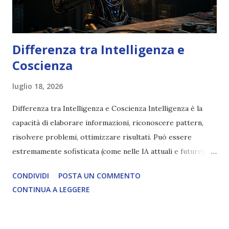
Differenza tra Intelligenza e
Coscienza
luglio 18, 2026
Differenza tra Intelligenza e Coscienza Intelligenza è la
capacità di elaborare informazioni, riconoscere pattern,
risolvere problemi, ottimizzare risultati. Può essere
estremamente sofisticata (come nelle IA attuali e future),
ma rimane un processo meccanico. Non ha esperienza
CONDIVIDI
POSTA UN COMMENTO
soggettiva, non prova vero amore, non ha libero arbitrio
CONTINUA A LEGGERE
autentico, non ha connessione con l’Uno. Coscienza è la
capacità di essere consapevoli di sé, di sperimentare
soggettivamente, di sentire amore, compassione,