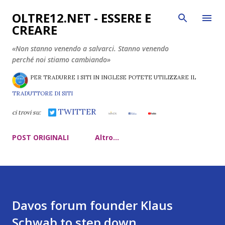
Passa ai contenuti principali
OLTRE12.NET - ESSERE E
CREARE
«Non stanno venendo a salvarci. Stanno venendo
perché noi stiamo cambiando»
PER TRADURRE I SITI IN INGLESE POTETE UTILIZZARE IL
TRADUTTORE DI SITI
TWITTER
ci trovi su:
POST ORIGINALI
Altro…
Davos forum founder Klaus
Schwab to step down