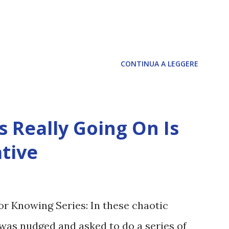
2035), emergeranno situazioni che
nte: L’IA sarà in gr...
CONTINUA A LEGGERE
 Really Going On Is
tive
or Knowing Series: In these chaotic
was nudged and asked to do a series of