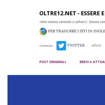
OLTRE12.NET - ESSERE 
«Non stanno venendo a salvarci. Stanno ve
PER TRADURRE I SITI IN INGL
TWITTER
ci trovi su:
POST ORIGINALI
BREVI e ATTUA