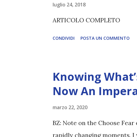
luglio 24, 2018
(soprattutto tra il 2027 e il 
ARTICOLO COMPLETO
renderanno la differenza lampa
CONDIVIDI
POSTA UN COMMENTO
Knowing What’s
Now An Impera
marzo 22, 2020
BZ: Note on the Choose Fear 
rapidly changing moments, I 