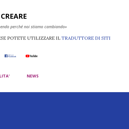
Passa ai contenuti principali
E CREARE
nendo perché noi stiamo cambiando»
ESE POTETE UTILIZZARE IL
TRADUTTORE DI SITI
LITA'
NEWS