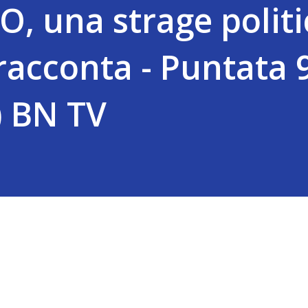
 una strage politi
acconta - Puntata 
) BN TV