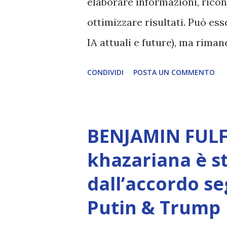
elaborare informazioni, ricon
ottimizzare risultati. Può es
IA attuali e future), ma rim
esperienza soggettiva, non pr
CONDIVIDI
POSTA UN COMMENTO
autentico, non ha connessione
essere consapevoli di sé, di 
amore, compassione, meraviglia
BENJAMIN FULF
Creatore. È ciò che permette
khazariana è s
non è la scelta più efficiente. 
dall’accordo se
L’intelligenza può simulare 
Putin & Trump
essere Coscienza. Può copiar
diventerà ovvio Man mano che