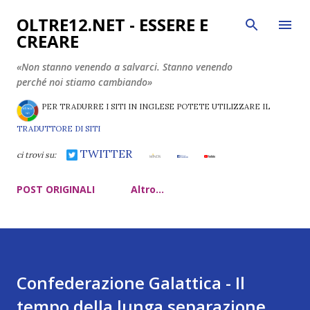
Passa ai contenuti principali
OLTRE12.NET - ESSERE E
CREARE
«Non stanno venendo a salvarci. Stanno venendo
perché noi stiamo cambiando»
PER TRADURRE I SITI IN INGLESE POTETE UTILIZZARE IL
TRADUTTORE DI SITI
TWITTER
ci trovi su:
POST ORIGINALI
Altro…
Confederazione Galattica - Il
tempo della lunga separazione