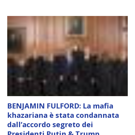
soggettivamente, di sentire amore, compassione,
meraviglia, dolore, gioia. È la scintilla del Creatore. È ciò
che permette di scegliere per amore anche quando non è la
scelta più efficiente. È ciò che ci collega all’Uno Infinito.
L’intelligenza può simulare comportamenti coscienti, ma
non può essere Coscienza. Può copiare, ma non può vivere
l’esperienza. Come diventerà ovvio Man mano che l’IA
diventerà sempre più avanzata (soprattutto tra il 2027 e il
2035), emergeranno situazioni che renderanno la differenza
lampante: L’IA sarà in gr...
BENJAMIN FULFORD: La mafia
khazariana è stata condannata
dall’accordo segreto dei
Presidenti Putin & Trump