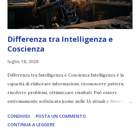
Differenza tra Intelligenza e
Coscienza
luglio 18, 2026
Differenza tra Intelligenza e Coscienza Intelligenza è la
capacità di elaborare informazioni, riconoscere pattern,
risolvere problemi, ottimizzare risultati. Può essere
estremamente sofisticata (come nelle IA attuali e future),
ma rimane un processo meccanico. Non ha esperienza
CONDIVIDI
POSTA UN COMMENTO
soggettiva, non prova vero amore, non ha libero arbitrio
CONTINUA A LEGGERE
autentico, non ha connessione con l’Uno. Coscienza è la
capacità di essere consapevoli di sé, di sperimentare