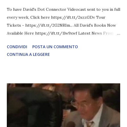
To have David's Dot Connector Videocast sent to you in full
every week, Click here https://ift.tt/2szzGDv Tour
Tickets - https://ift.tt/2G2NRIm... All David's Books Now
Available Here https://ift.tt/1lw9xwf Latest News From
David Icke - www.davidicke.comSocial M ARTICOLO
CONDIVIDI
POSTA UN COMMENTO
COMPLETO - fonte
CONTINUA A LEGGERE