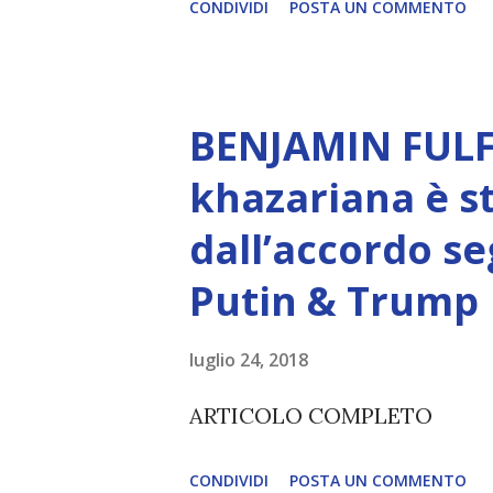
CONDIVIDI
POSTA UN COMMENTO
autentico, non ha connessione
essere consapevoli di sé, di 
amore, compassione, meraviglia
BENJAMIN FULF
Creatore. È ciò che permette
khazariana è s
non è la scelta più efficiente. 
dall’accordo se
L’intelligenza può simulare 
Putin & Trump
essere Coscienza. Può copiar
diventerà ovvio Man mano che
luglio 24, 2018
(soprattutto tra il 2027 e il 
ARTICOLO COMPLETO
renderanno la differenza lampa
CONDIVIDI
POSTA UN COMMENTO