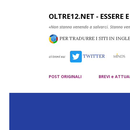
OLTRE12.NET - ESSERE 
«Non stanno venendo a salvarci. Stanno ve
PER TRADURRE I SITI IN INGL
TWITTER
ci trovi su:
POST ORIGINALI
BREVI e ATTUA