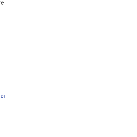
re
DI