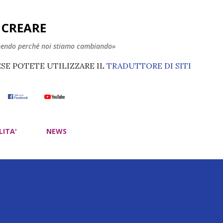
Passa ai contenuti principali
E CREARE
nendo perché noi stiamo cambiando»
ESE POTETE UTILIZZARE IL
TRADUTTORE DI SITI
LITA'
NEWS