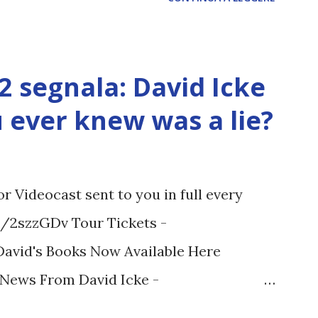
12 segnala: David Icke
ou ever knew was a lie?
 Videocast sent to you in full every
tt/2szzGDv Tour Tickets -
 David's Books Now Available Here
t News From David Icke -
M ARTICOLO COMPLETO - fonte