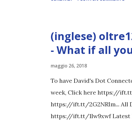
(inglese) oltre
- What if all y
maggio 26, 2018
To have David's Dot Connector
week, Click here https://ift.
https://ift.tt/2G2NRIm... All
https://ift.tt/1lw9xwf Lates
www.davidicke.comSocial 