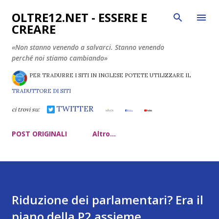
Passa ai contenuti principali
OLTRE12.NET - ESSERE E
CREARE
«Non stanno venendo a salvarci. Stanno venendo
perché noi stiamo cambiando»
PER TRADURRE I SITI IN INGLESE POTETE UTILIZZARE IL
TRADUTTORE DI SITI
TWITTER
ci trovi su:
POST ORIGINALI
Altro…
Riduzione dei parlamentari? Era il
piano della P2 assieme