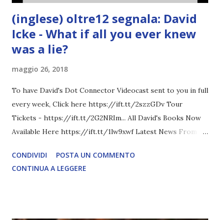
(inglese) oltre12 segnala: David
Icke - What if all you ever knew
was a lie?
maggio 26, 2018
To have David's Dot Connector Videocast sent to you in full
every week, Click here https://ift.tt/2szzGDv Tour
Tickets - https://ift.tt/2G2NRIm... All David's Books Now
Available Here https://ift.tt/1lw9xwf Latest News From
David Icke - www.davidicke.comSocial M ARTICOLO
CONDIVIDI
POSTA UN COMMENTO
COMPLETO - fonte
CONTINUA A LEGGERE