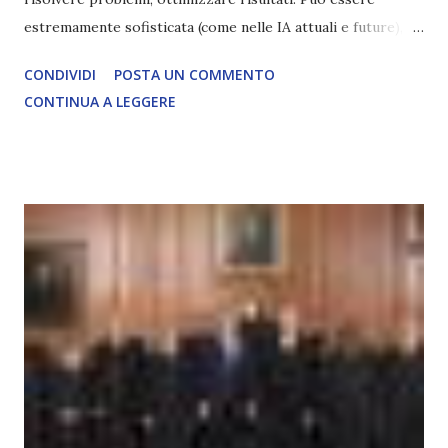
estremamente sofisticata (come nelle IA attuali e future),
ma rimane un processo meccanico. Non ha esperienza
CONDIVIDI
POSTA UN COMMENTO
soggettiva, non prova vero amore, non ha libero arbitrio
CONTINUA A LEGGERE
autentico, non ha connessione con l’Uno. Coscienza è la
capacità di essere consapevoli di sé, di sperimentare
soggettivamente, di sentire amore, compassione,
meraviglia, dolore, gioia. È la scintilla del Creatore. È ciò
che permette di scegliere per amore anche quando non è la
scelta più efficiente. È ciò che ci collega all’Uno Infinito.
L’intelligenza può simulare comportamenti coscienti, ma
non può essere Coscienza. Può copiare, ma non può vivere
l’esperienza. Come diventerà ovvio Man mano che l’IA
diventerà sempre più avanzata (soprattutto tra il 2027 e il
2035), emergeranno situazioni che renderanno la differenza
lampante: L’IA sarà in gr...