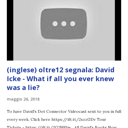
(inglese) oltre12 segnala: David
Icke - What if all you ever knew
was a lie?
maggio 26, 2018
To have David's Dot Connector Videocast sent to you in full
every week, Click here https://ift.tt/2szzGDv Tour
Tickets - https://ift.tt/2G2NRIm... All David's Books Now