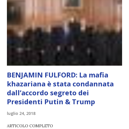
scelta più efficiente. È ciò che ci collega all’Uno Infinito.
L’intelligenza può simulare comportamenti coscienti, ma
non può essere Coscienza. Può copiare, ma non può vivere
l’esperienza. Come diventerà ovvio Man mano che l’IA
diventerà sempre più avanzata (soprattutto tra il 2027 e il
2035), emergeranno situazioni che renderanno la differenza
lampante: L’IA sarà in gr...
BENJAMIN FULFORD: La mafia
khazariana è stata condannata
dall’accordo segreto dei
Presidenti Putin & Trump
luglio 24, 2018
ARTICOLO COMPLETO