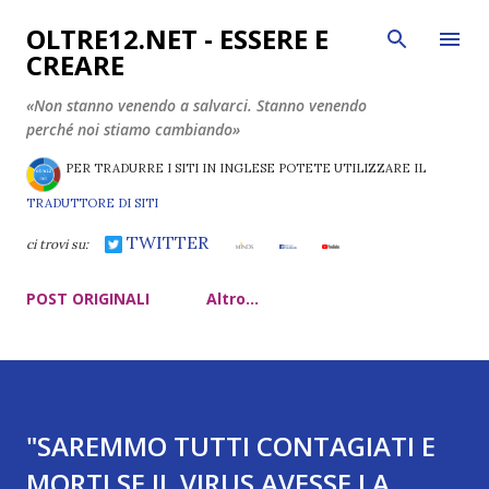
Passa ai contenuti principali
OLTRE12.NET - ESSERE E
CREARE
«Non stanno venendo a salvarci. Stanno venendo
perché noi stiamo cambiando»
PER TRADURRE I SITI IN INGLESE POTETE UTILIZZARE IL
TRADUTTORE DI SITI
TWITTER
ci trovi su:
POST ORIGINALI
Altro…
"SAREMMO TUTTI CONTAGIATI E
MORTI SE IL VIRUS AVESSE LA