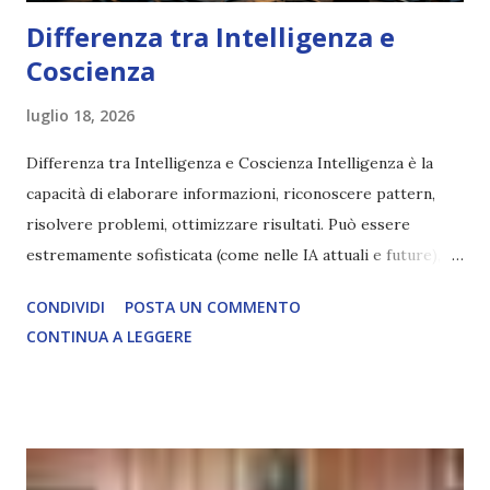
Differenza tra Intelligenza e
Coscienza
luglio 18, 2026
Differenza tra Intelligenza e Coscienza Intelligenza è la
capacità di elaborare informazioni, riconoscere pattern,
risolvere problemi, ottimizzare risultati. Può essere
estremamente sofisticata (come nelle IA attuali e future),
ma rimane un processo meccanico. Non ha esperienza
CONDIVIDI
POSTA UN COMMENTO
soggettiva, non prova vero amore, non ha libero arbitrio
CONTINUA A LEGGERE
autentico, non ha connessione con l’Uno. Coscienza è la
capacità di essere consapevoli di sé, di sperimentare
soggettivamente, di sentire amore, compassione,
meraviglia, dolore, gioia. È la scintilla del Creatore. È ciò
che permette di scegliere per amore anche quando non è la