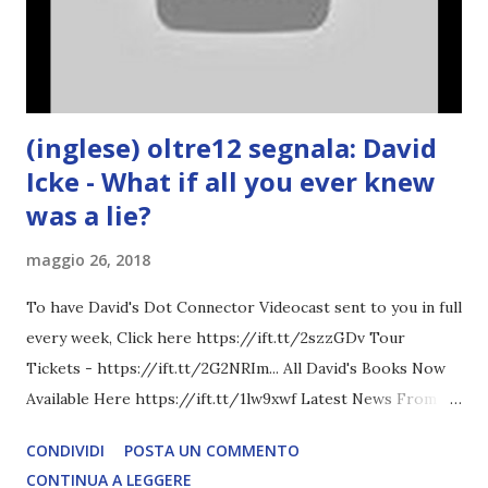
(inglese) oltre12 segnala: David
Icke - What if all you ever knew
was a lie?
maggio 26, 2018
To have David's Dot Connector Videocast sent to you in full
every week, Click here https://ift.tt/2szzGDv Tour
Tickets - https://ift.tt/2G2NRIm... All David's Books Now
Available Here https://ift.tt/1lw9xwf Latest News From
David Icke - www.davidicke.comSocial M ARTICOLO
CONDIVIDI
POSTA UN COMMENTO
COMPLETO - fonte
CONTINUA A LEGGERE