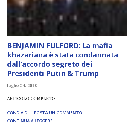
diventerà sempre più avanzata (soprattutto tra il 2027 e il
2035), emergeranno situazioni che renderanno la differenza
lampante: L’IA sarà in gr...
BENJAMIN FULFORD: La mafia
khazariana è stata condannata
dall’accordo segreto dei
Presidenti Putin & Trump
luglio 24, 2018
ARTICOLO COMPLETO
CONDIVIDI
POSTA UN COMMENTO
CONTINUA A LEGGERE