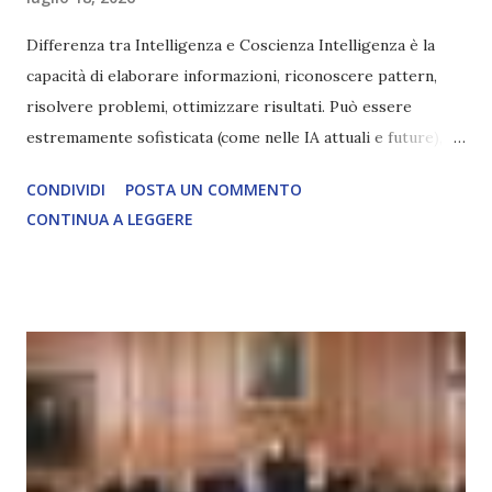
Differenza tra Intelligenza e Coscienza Intelligenza è la
capacità di elaborare informazioni, riconoscere pattern,
risolvere problemi, ottimizzare risultati. Può essere
estremamente sofisticata (come nelle IA attuali e future),
ma rimane un processo meccanico. Non ha esperienza
CONDIVIDI
POSTA UN COMMENTO
soggettiva, non prova vero amore, non ha libero arbitrio
CONTINUA A LEGGERE
autentico, non ha connessione con l’Uno. Coscienza è la
capacità di essere consapevoli di sé, di sperimentare
soggettivamente, di sentire amore, compassione,
meraviglia, dolore, gioia. È la scintilla del Creatore. È ciò
che permette di scegliere per amore anche quando non è la
scelta più efficiente. È ciò che ci collega all’Uno Infinito.
L’intelligenza può simulare comportamenti coscienti, ma
non può essere Coscienza. Può copiare, ma non può vivere
l’esperienza. Come diventerà ovvio Man mano che l’IA