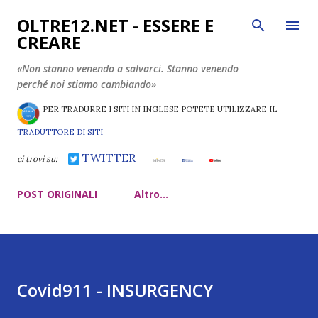
Passa ai contenuti principali
OLTRE12.NET - ESSERE E
CREARE
«Non stanno venendo a salvarci. Stanno venendo
perché noi stiamo cambiando»
PER TRADURRE I SITI IN INGLESE POTETE UTILIZZARE IL
TRADUTTORE DI SITI
TWITTER
ci trovi su:
POST ORIGINALI
Altro…
Covid911 - INSURGENCY