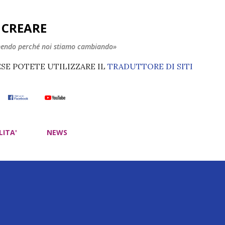
Passa ai contenuti principali
E CREARE
nendo perché noi stiamo cambiando»
ESE POTETE UTILIZZARE IL
TRADUTTORE DI SITI
LITA'
NEWS