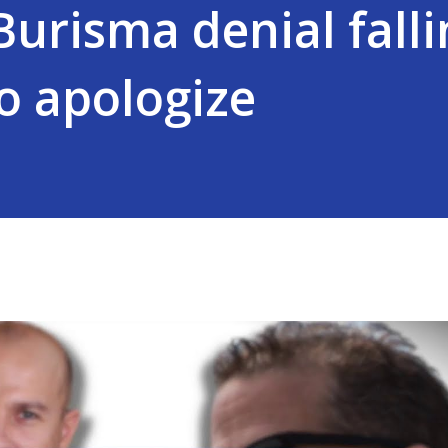
Burisma denial fall
to apologize