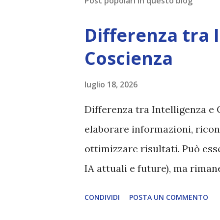
Post popolari in questo blog
Differenza tra 
Coscienza
luglio 18, 2026
Differenza tra Intelligenza e 
elaborare informazioni, ricon
ottimizzare risultati. Può es
IA attuali e future), ma rim
esperienza soggettiva, non pr
CONDIVIDI
POSTA UN COMMENTO
autentico, non ha connessione