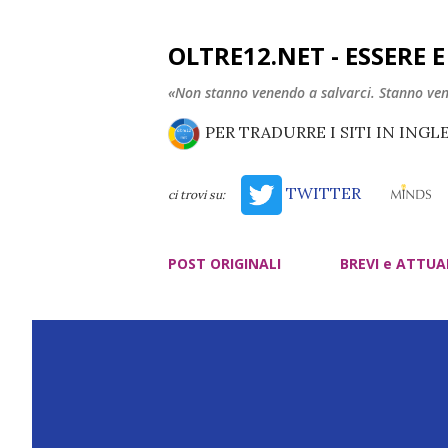
OLTRE12.NET - ESSERE 
«Non stanno venendo a salvarci. Stanno ve
PER TRADURRE I SITI IN INGL
TWITTER
ci trovi su:
POST ORIGINALI
BREVI e ATTUA