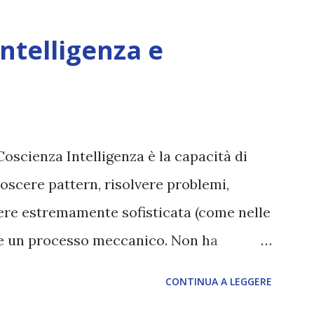
Intelligenza e
Coscienza Intelligenza è la capacità di
oscere pattern, risolvere problemi,
sere estremamente sofisticata (come nelle
ane un processo meccanico. Non ha
ova vero amore, non ha libero arbitrio
CONTINUA A LEGGERE
 con l’Uno. Coscienza è la capacità di