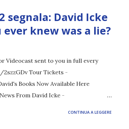
12 segnala: David Icke
ou ever knew was a lie?
 Videocast sent to you in full every
tt/2szzGDv Tour Tickets -
 David's Books Now Available Here
t News From David Icke -
M ARTICOLO COMPLETO - fonte
CONTINUA A LEGGERE