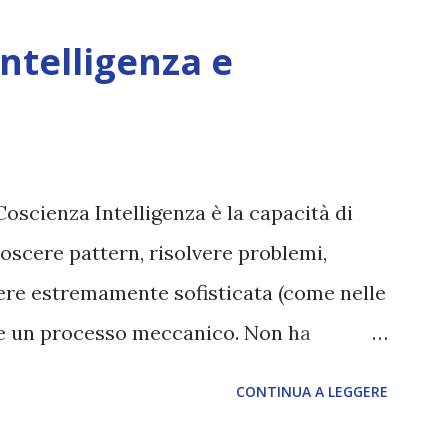
Intelligenza e
Coscienza Intelligenza è la capacità di
oscere pattern, risolvere problemi,
sere estremamente sofisticata (come nelle
ane un processo meccanico. Non ha
ova vero amore, non ha libero arbitrio
CONTINUA A LEGGERE
 con l’Uno. Coscienza è la capacità di