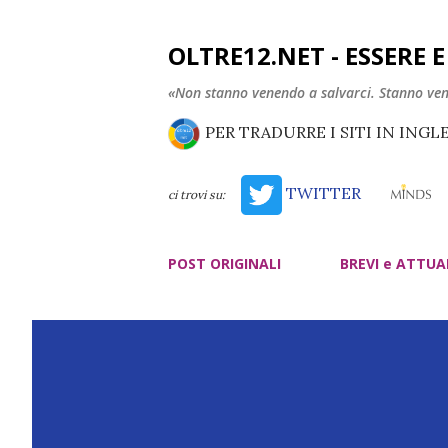
OLTRE12.NET - ESSERE 
«Non stanno venendo a salvarci. Stanno ve
PER TRADURRE I SITI IN INGL
TWITTER
ci trovi su:
POST ORIGINALI
BREVI e ATTUA