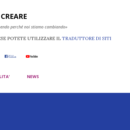
Passa ai contenuti principali
E CREARE
nendo perché noi stiamo cambiando»
ESE POTETE UTILIZZARE IL
TRADUTTORE DI SITI
LITA'
NEWS