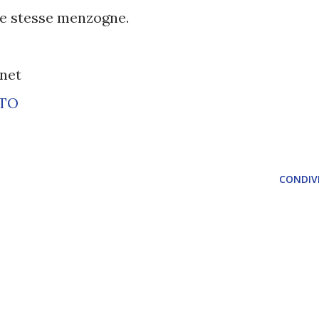
sue stesse menzogne.
.net
ETO
CONDIVI