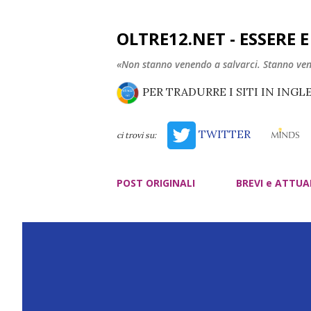
OLTRE12.NET - ESSERE 
«Non stanno venendo a salvarci. Stanno ve
PER TRADURRE I SITI IN INGL
TWITTER
ci trovi su:
POST ORIGINALI
BREVI e ATTUA