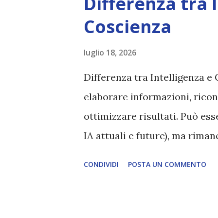
Differenza tra 
Coscienza
luglio 18, 2026
Differenza tra Intelligenza e 
elaborare informazioni, ricon
ottimizzare risultati. Può es
IA attuali e future), ma rim
esperienza soggettiva, non pr
CONDIVIDI
POSTA UN COMMENTO
autentico, non ha connessione
essere consapevoli di sé, di 
amore, compassione, meraviglia