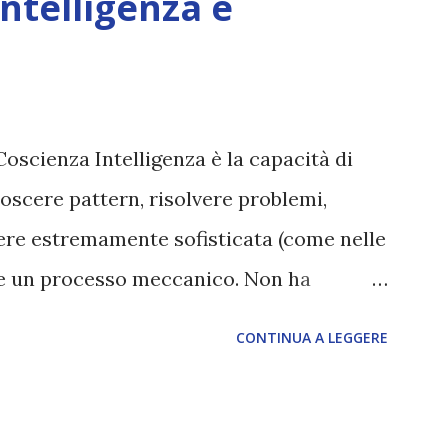
Intelligenza e
Coscienza Intelligenza è la capacità di
oscere pattern, risolvere problemi,
sere estremamente sofisticata (come nelle
ane un processo meccanico. Non ha
ova vero amore, non ha libero arbitrio
CONTINUA A LEGGERE
 con l’Uno. Coscienza è la capacità di
sperimentare soggettivamente, di sentire
, dolore, gioia. È la scintilla del