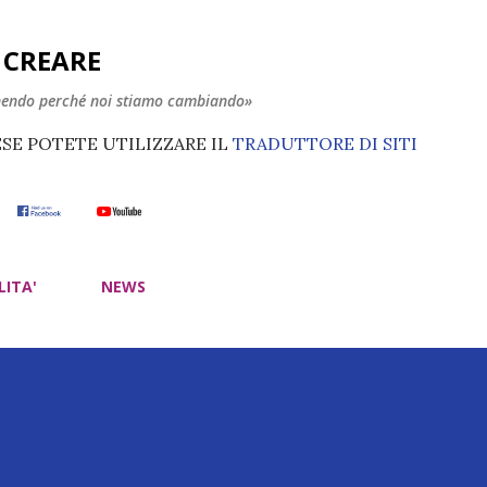
Passa ai contenuti principali
E CREARE
nendo perché noi stiamo cambiando»
ESE POTETE UTILIZZARE IL
TRADUTTORE DI SITI
LITA'
NEWS