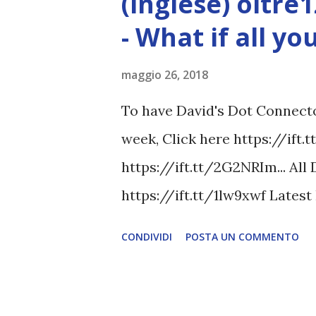
(inglese) oltre
- What if all y
maggio 26, 2018
To have David's Dot Connector
week, Click here https://ift.
https://ift.tt/2G2NRIm... All
https://ift.tt/1lw9xwf Lates
www.davidicke.comSocial 
CONDIVIDI
POSTA UN COMMENTO