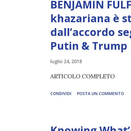
BENJAMIN FULF
Creatore. È ciò che permette
khazariana è s
non è la scelta più efficiente. 
dall’accordo se
L’intelligenza può simulare 
Putin & Trump
essere Coscienza. Può copiar
diventerà ovvio Man mano che
luglio 24, 2018
(soprattutto tra il 2027 e il 
ARTICOLO COMPLETO
renderanno la differenza lampa
CONDIVIDI
POSTA UN COMMENTO
Knowing What’s