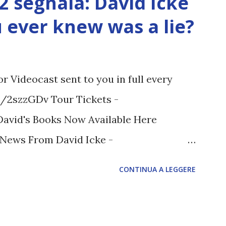
12 segnala: David Icke
ou ever knew was a lie?
 Videocast sent to you in full every
tt/2szzGDv Tour Tickets -
 David's Books Now Available Here
t News From David Icke -
M ARTICOLO COMPLETO - fonte
CONTINUA A LEGGERE