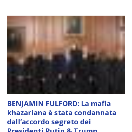
soggettivamente, di sentire amore, compassione,
meraviglia, dolore, gioia. È la scintilla del Creatore. È ciò
che permette di scegliere per amore anche quando non è la
scelta più efficiente. È ciò che ci collega all’Uno Infinito.
L’intelligenza può simulare comportamenti coscienti, ma
non può essere Coscienza. Può copiare, ma non può vivere
l’esperienza. Come diventerà ovvio Man mano che l’IA
diventerà sempre più avanzata (soprattutto tra il 2027 e il
2035), emergeranno situazioni che renderanno la differenza
lampante: L’IA sarà in gr...
BENJAMIN FULFORD: La mafia
khazariana è stata condannata
dall’accordo segreto dei
Presidenti Putin & Trump