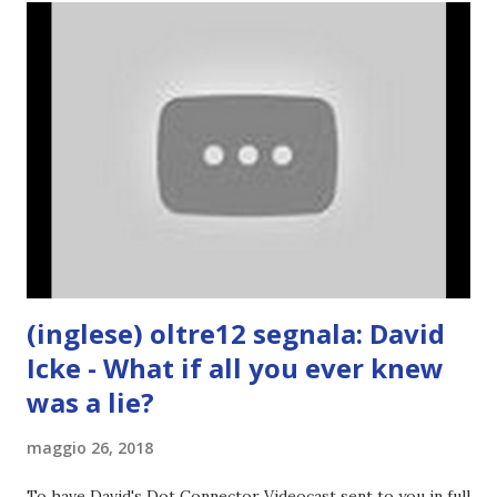
(inglese) oltre12 segnala: David
Icke - What if all you ever knew
was a lie?
maggio 26, 2018
To have David's Dot Connector Videocast sent to you in full