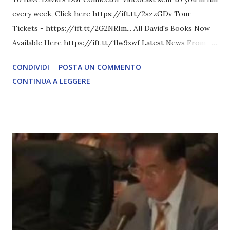
every week, Click here https://ift.tt/2szzGDv Tour
Tickets - https://ift.tt/2G2NRIm... All David's Books Now
Available Here https://ift.tt/1lw9xwf Latest News From
David Icke - www.davidicke.comSocial M ARTICOLO
CONDIVIDI
POSTA UN COMMENTO
COMPLETO - fonte
CONTINUA A LEGGERE