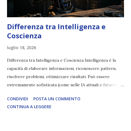
Differenza tra Intelligenza e
Coscienza
luglio 18, 2026
Differenza tra Intelligenza e Coscienza Intelligenza è la
capacità di elaborare informazioni, riconoscere pattern,
risolvere problemi, ottimizzare risultati. Può essere
estremamente sofisticata (come nelle IA attuali e future),
ma rimane un processo meccanico. Non ha esperienza
CONDIVIDI
POSTA UN COMMENTO
soggettiva, non prova vero amore, non ha libero arbitrio
CONTINUA A LEGGERE
autentico, non ha connessione con l’Uno. Coscienza è la
capacità di essere consapevoli di sé, di sperimentare
soggettivamente, di sentire amore, compassione,