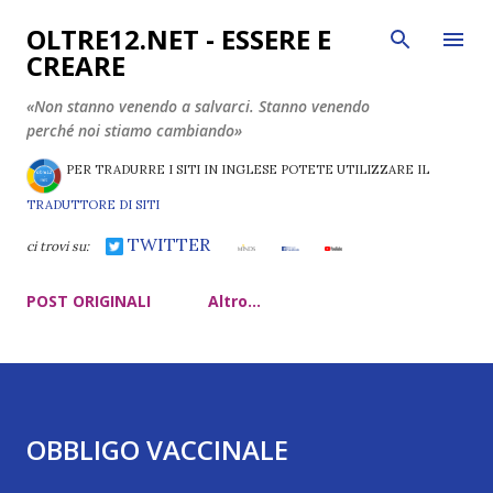
Passa ai contenuti principali
OLTRE12.NET - ESSERE E
CREARE
«Non stanno venendo a salvarci. Stanno venendo
perché noi stiamo cambiando»
PER TRADURRE I SITI IN INGLESE POTETE UTILIZZARE IL
TRADUTTORE DI SITI
TWITTER
ci trovi su:
POST ORIGINALI
Altro…
OBBLIGO VACCINALE