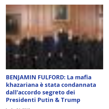
meraviglia, dolore, gioia. È la scintilla del Creatore. È ciò
che permette di scegliere per amore anche quando non è la
scelta più efficiente. È ciò che ci collega all’Uno Infinito.
L’intelligenza può simulare comportamenti coscienti, ma
non può essere Coscienza. Può copiare, ma non può vivere
l’esperienza. Come diventerà ovvio Man mano che l’IA
diventerà sempre più avanzata (soprattutto tra il 2027 e il
2035), emergeranno situazioni che renderanno la differenza
lampante: L’IA sarà in gr...
BENJAMIN FULFORD: La mafia
khazariana è stata condannata
dall’accordo segreto dei
Presidenti Putin & Trump