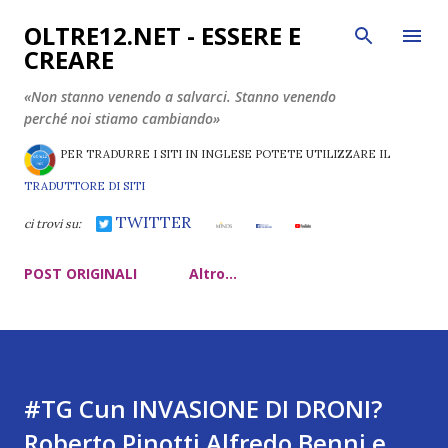
Passa ai contenuti principali
OLTRE12.NET - ESSERE E
CREARE
«Non stanno venendo a salvarci. Stanno venendo
perché noi stiamo cambiando»
PER TRADURRE I SITI IN INGLESE POTETE UTILIZZARE IL
TRADUTTORE DI SITI
TWITTER
ci trovi su:
POST ORIGINALI
Altro…
#TG Cun INVASIONE DI DRONI?
Roberto Pinotti Alfredo Benni e