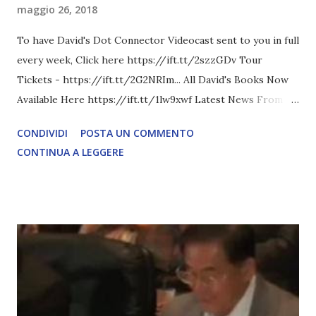
maggio 26, 2018
To have David's Dot Connector Videocast sent to you in full
every week, Click here https://ift.tt/2szzGDv Tour
Tickets - https://ift.tt/2G2NRIm... All David's Books Now
Available Here https://ift.tt/1lw9xwf Latest News From
David Icke - www.davidicke.comSocial M ARTICOLO
CONDIVIDI
POSTA UN COMMENTO
COMPLETO - fonte
CONTINUA A LEGGERE