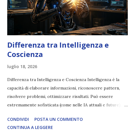
Differenza tra Intelligenza e
Coscienza
luglio 18, 2026
Differenza tra Intelligenza e Coscienza Intelligenza è la
capacità di elaborare informazioni, riconoscere pattern,
risolvere problemi, ottimizzare risultati. Può essere
estremamente sofisticata (come nelle IA attuali e future),
ma rimane un processo meccanico. Non ha esperienza
CONDIVIDI
POSTA UN COMMENTO
soggettiva, non prova vero amore, non ha libero arbitrio
CONTINUA A LEGGERE
autentico, non ha connessione con l’Uno. Coscienza è la