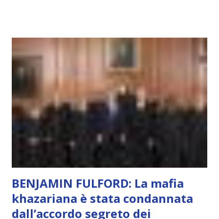
capacità di essere consapevoli di sé, di sperimentare
soggettivamente, di sentire amore, compassione,
meraviglia, dolore, gioia. È la scintilla del Creatore. È ciò
che permette di scegliere per amore anche quando non è la
scelta più efficiente. È ciò che ci collega all’Uno Infinito.
L’intelligenza può simulare comportamenti coscienti, ma
non può essere Coscienza. Può copiare, ma non può vivere
l’esperienza. Come diventerà ovvio Man mano che l’IA
diventerà sempre più avanzata (soprattutto tra il 2027 e il
2035), emergeranno situazioni che renderanno la differenza
lampante: L’IA sarà in gr...
BENJAMIN FULFORD: La mafia
khazariana è stata condannata
dall’accordo segreto dei