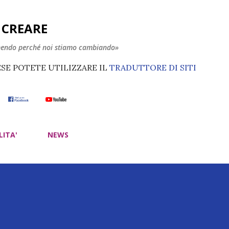
Passa ai contenuti principali
E CREARE
nendo perché noi stiamo cambiando»
ESE POTETE UTILIZZARE IL
TRADUTTORE DI SITI
LITA'
NEWS