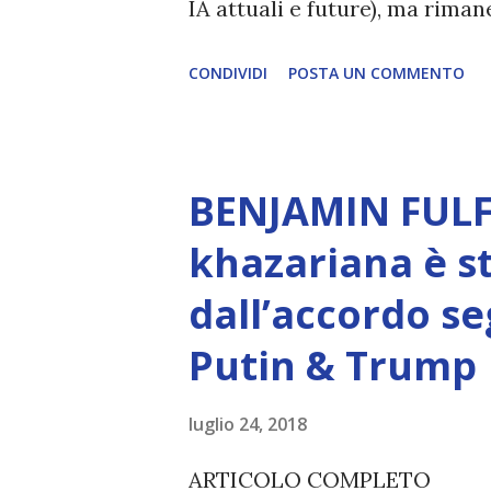
IA attuali e future), ma rim
esperienza soggettiva, non pr
CONDIVIDI
POSTA UN COMMENTO
autentico, non ha connessione
essere consapevoli di sé, di 
amore, compassione, meraviglia
BENJAMIN FULF
Creatore. È ciò che permette
khazariana è s
non è la scelta più efficiente. 
dall’accordo se
L’intelligenza può simulare 
Putin & Trump
essere Coscienza. Può copiar
diventerà ovvio Man mano che
luglio 24, 2018
(soprattutto tra il 2027 e il 
ARTICOLO COMPLETO
renderanno la differenza lampa