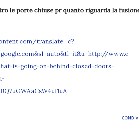
ro le porte chiuse pr quanto riguarda la fusion
content.com/translate_c?
e.google.com&sl=auto&tl=it&u=http://www.e-
at-is-going-on-behind-closed-doors-
a-
40Q7uGWAaCsW4uf1uA
CONDIVI