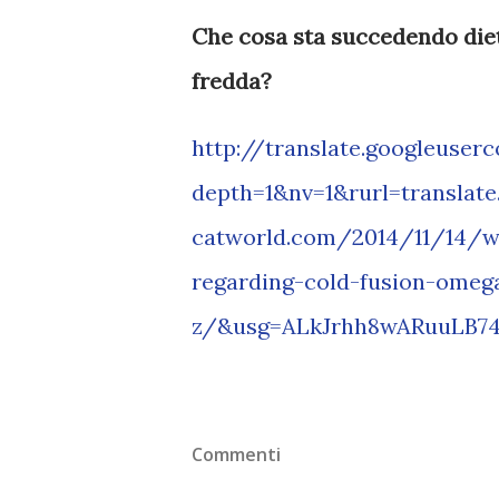
Che cosa sta succedendo diet
fredda?
http://translate.googleuser
depth=1&nv=1&rurl=translat
catworld.com/2014/11/14/wh
regarding-cold-fusion-omeg
z/&usg=ALkJrhh8wARuuLB7
Commenti