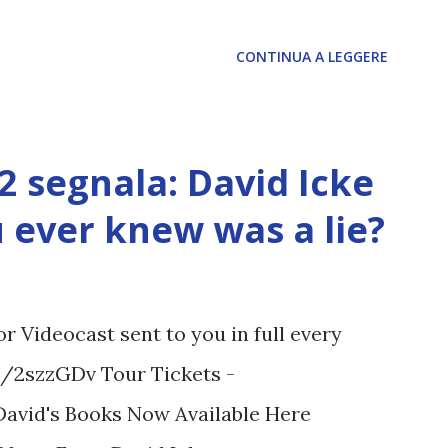
CONTINUA A LEGGERE
12 segnala: David Icke
ou ever knew was a lie?
 Videocast sent to you in full every
tt/2szzGDv Tour Tickets -
 David's Books Now Available Here