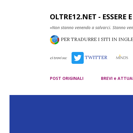
OLTRE12.NET - ESSERE 
«Non stanno venendo a salvarci. Stanno ve
PER TRADURRE I SITI IN INGL
TWITTER
ci trovi su:
POST ORIGINALI
BREVI e ATTUA