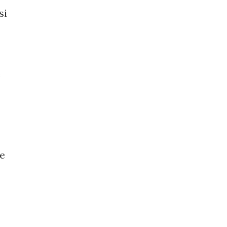
si
e
me