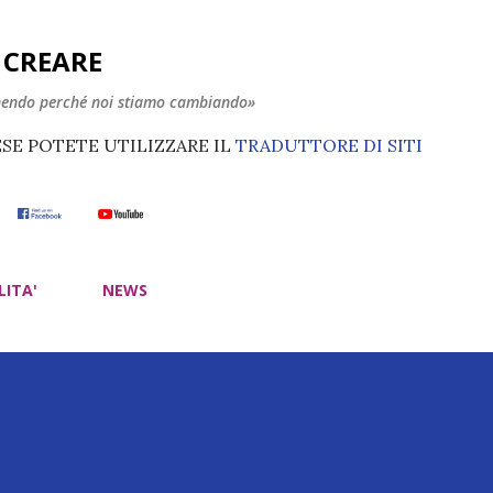
Passa ai contenuti principali
E CREARE
nendo perché noi stiamo cambiando»
ESE POTETE UTILIZZARE IL
TRADUTTORE DI SITI
LITA'
NEWS