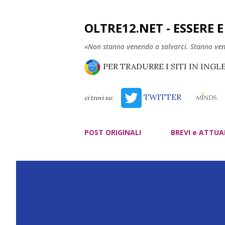
OLTRE12.NET - ESSERE 
«Non stanno venendo a salvarci. Stanno ve
PER TRADURRE I SITI IN INGL
TWITTER
ci trovi su:
POST ORIGINALI
BREVI e ATTUA