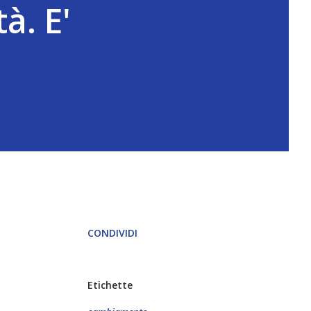
à. E'
CONDIVIDI
Etichette