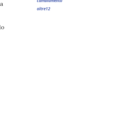
cambiamento
 a
oltre12
do