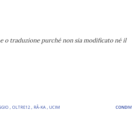
ne o traduzione purché non sia modificato né il
GGIO
OLTRE12
RÂ-KA
UCIM
CONDIVI