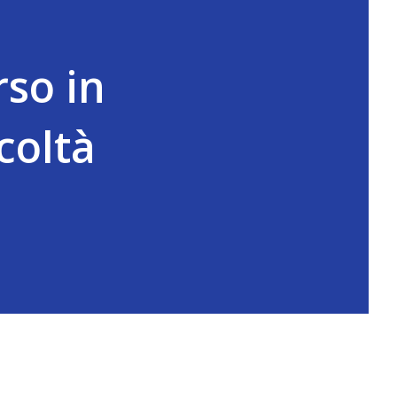
so in
coltà