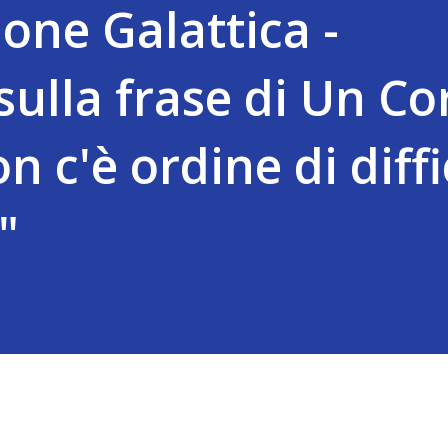
one Galattica -
lla frase di Un Cor
n c'è ordine di diffi
"