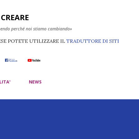
Passa ai contenuti principali
E CREARE
nendo perché noi stiamo cambiando»
ESE POTETE UTILIZZARE IL
TRADUTTORE DI SITI
LITA'
NEWS