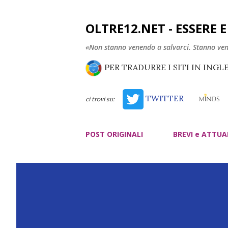
OLTRE12.NET - ESSERE 
«Non stanno venendo a salvarci. Stanno ve
PER TRADURRE I SITI IN INGL
TWITTER
ci trovi su:
POST ORIGINALI
BREVI e ATTUA