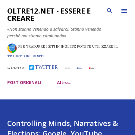
Passa ai contenuti principali
OLTRE12.NET - ESSERE E
CREARE
«Non stanno venendo a salvarci. Stanno venendo
perché noi stiamo cambiando»
PER TRADURRE I SITI IN INGLESE POTETE UTILIZZARE IL
TRADUTTORE DI SITI
TWITTER
ci trovi su:
POST ORIGINALI
Altro…
Controlling Minds, Narratives &
Elections: Google, YouTube,