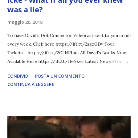
was a lie?
maggio 26, 2018
To have David's Dot Connector Videocast sent to you in full
every week, Click here https://ift.tt/2szzGDv Tour
Tickets - https://ift.tt/2G2NRIm... All David's Books Now
Available Here https://ift.tt/1lw9xwf Latest News From
David Icke - www.davidicke.comSocial M ARTICOLO
CONDIVIDI
POSTA UN COMMENTO
COMPLETO - fonte
CONTINUA A LEGGERE