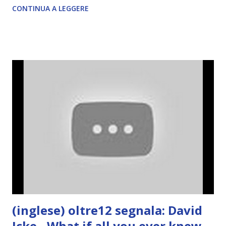
CONTINUA A LEGGERE
(inglese) oltre12 segnala: David
Icke - What if all you ever knew