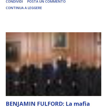
CONDIVIDI
POSTA UN COMMENTO
soggettiva, non prova vero amore, non ha libero arbitrio
CONTINUA A LEGGERE
autentico, non ha connessione con l’Uno. Coscienza è la
capacità di essere consapevoli di sé, di sperimentare
soggettivamente, di sentire amore, compassione,
meraviglia, dolore, gioia. È la scintilla del Creatore. È ciò
che permette di scegliere per amore anche quando non è la
scelta più efficiente. È ciò che ci collega all’Uno Infinito.
L’intelligenza può simulare comportamenti coscienti, ma
non può essere Coscienza. Può copiare, ma non può vivere
l’esperienza. Come diventerà ovvio Man mano che l’IA
diventerà sempre più avanzata (soprattutto tra il 2027 e il
2035), emergeranno situazioni che renderanno la differenza
lampante: L’IA sarà in gr...
BENJAMIN FULFORD: La mafia