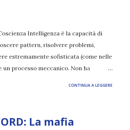
Coscienza Intelligenza è la capacità di
oscere pattern, risolvere problemi,
sere estremamente sofisticata (come nelle
ane un processo meccanico. Non ha
ova vero amore, non ha libero arbitrio
CONTINUA A LEGGERE
 con l’Uno. Coscienza è la capacità di
sperimentare soggettivamente, di sentire
, dolore, gioia. È la scintilla del
ORD: La mafia
 di scegliere per amore anche quando