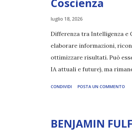
Coscienza
luglio 18, 2026
Differenza tra Intelligenza e 
elaborare informazioni, ricon
ottimizzare risultati. Può es
IA attuali e future), ma rim
esperienza soggettiva, non pr
CONDIVIDI
POSTA UN COMMENTO
autentico, non ha connessione
essere consapevoli di sé, di 
amore, compassione, meraviglia
BENJAMIN FULF
Creatore. È ciò che permette