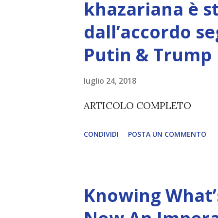
khazariana è s
non è la scelta più efficiente. 
dall’accordo se
L’intelligenza può simulare 
Putin & Trump
essere Coscienza. Può copiar
diventerà ovvio Man mano che
luglio 24, 2018
(soprattutto tra il 2027 e il 
ARTICOLO COMPLETO
renderanno la differenza lampa
CONDIVIDI
POSTA UN COMMENTO
Knowing What’s