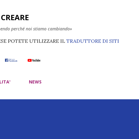
Passa ai contenuti principali
E CREARE
nendo perché noi stiamo cambiando»
ESE POTETE UTILIZZARE IL
TRADUTTORE DI SITI
LITA'
NEWS