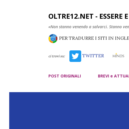
OLTRE12.NET - ESSERE 
«Non stanno venendo a salvarci. Stanno ve
PER TRADURRE I SITI IN INGL
TWITTER
ci trovi su:
POST ORIGINALI
BREVI e ATTUA