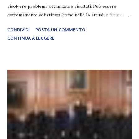
risolvere problemi, ottimizzare risultati. Può essere
estremamente sofisticata (come nelle IA attuali e future),
ma rimane un processo meccanico. Non ha esperienza
CONDIVIDI
POSTA UN COMMENTO
soggettiva, non prova vero amore, non ha libero arbitrio
CONTINUA A LEGGERE
autentico, non ha connessione con l’Uno. Coscienza è la
capacità di essere consapevoli di sé, di sperimentare
soggettivamente, di sentire amore, compassione,
meraviglia, dolore, gioia. È la scintilla del Creatore. È ciò
che permette di scegliere per amore anche quando non è la
scelta più efficiente. È ciò che ci collega all’Uno Infinito.
L’intelligenza può simulare comportamenti coscienti, ma
non può essere Coscienza. Può copiare, ma non può vivere
l’esperienza. Come diventerà ovvio Man mano che l’IA
diventerà sempre più avanzata (soprattutto tra il 2027 e il
2035), emergeranno situazioni che renderanno la differenza
lampante: L’IA sarà in gr...