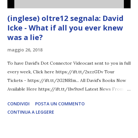
(inglese) oltre12 segnala: David
Icke - What if all you ever knew
was a lie?
maggio 26, 2018
To have David's Dot Connector Videocast sent to you in full
every week, Click here https://ift.tt/2szzGDv Tour
Tickets - https://ift.tt/2G2NRIm... All David's Books Now
Available Here https://ift.tt/1lw9xwf Latest News From
David Icke - www.davidicke.comSocial M ARTICOLO
CONDIVIDI
POSTA UN COMMENTO
COMPLETO - fonte
CONTINUA A LEGGERE