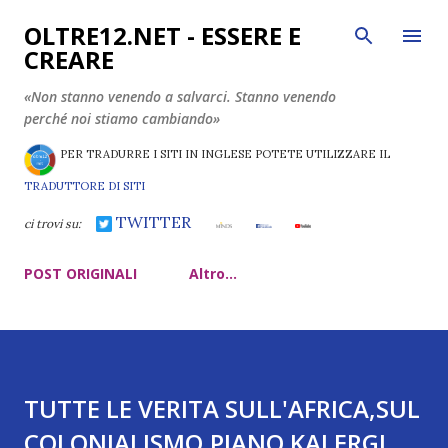
Passa ai contenuti principali
OLTRE12.NET - ESSERE E
CREARE
«Non stanno venendo a salvarci. Stanno venendo
perché noi stiamo cambiando»
PER TRADURRE I SITI IN INGLESE POTETE UTILIZZARE IL
TRADUTTORE DI SITI
TWITTER
ci trovi su:
POST ORIGINALI
Altro…
TUTTE LE VERITA SULL'AFRICA,SUL
COLONIALISMO,PIANO KALERGI