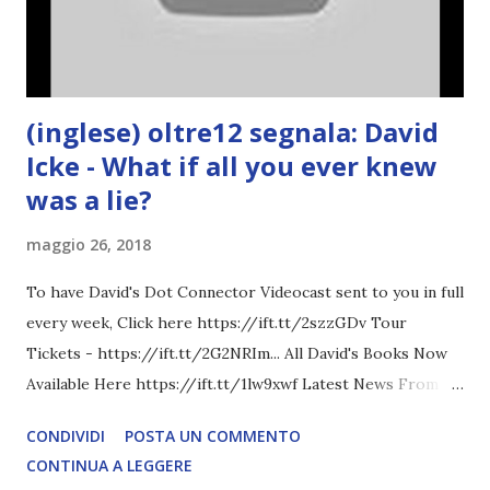
(inglese) oltre12 segnala: David
Icke - What if all you ever knew
was a lie?
maggio 26, 2018
To have David's Dot Connector Videocast sent to you in full
every week, Click here https://ift.tt/2szzGDv Tour
Tickets - https://ift.tt/2G2NRIm... All David's Books Now
Available Here https://ift.tt/1lw9xwf Latest News From
David Icke - www.davidicke.comSocial M ARTICOLO
CONDIVIDI
POSTA UN COMMENTO
COMPLETO - fonte
CONTINUA A LEGGERE