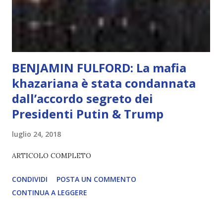
2035), emergeranno situazioni che renderanno la differenza
lampante: L’IA sarà in gr...
BENJAMIN FULFORD: La mafia
khazariana è stata condannata
dall’accordo segreto dei
Presidenti Putin & Trump
luglio 24, 2018
ARTICOLO COMPLETO
CONDIVIDI
POSTA UN COMMENTO
CONTINUA A LEGGERE