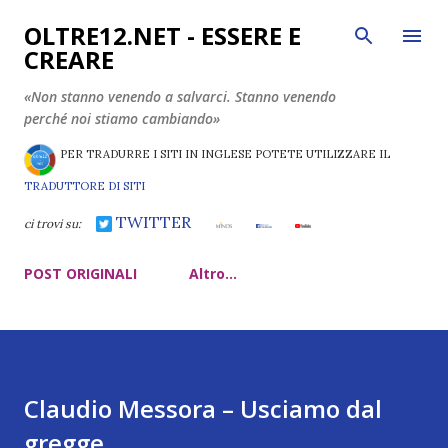
Passa ai contenuti principali
OLTRE12.NET - ESSERE E
CREARE
«Non stanno venendo a salvarci. Stanno venendo
perché noi stiamo cambiando»
PER TRADURRE I SITI IN INGLESE POTETE UTILIZZARE IL
TRADUTTORE DI SITI
TWITTER
ci trovi su:
POST ORIGINALI
Altro…
Claudio Messora – Usciamo dal
gregge