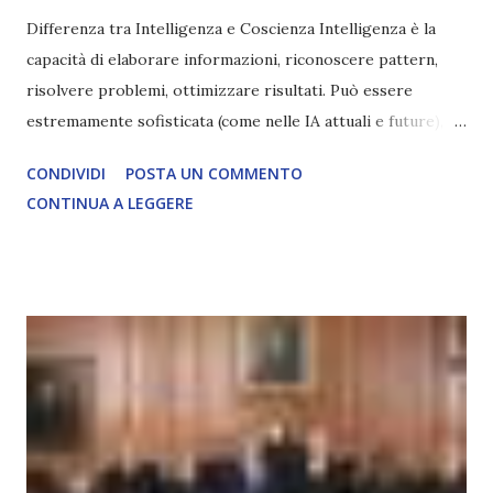
Differenza tra Intelligenza e Coscienza Intelligenza è la
capacità di elaborare informazioni, riconoscere pattern,
risolvere problemi, ottimizzare risultati. Può essere
estremamente sofisticata (come nelle IA attuali e future),
ma rimane un processo meccanico. Non ha esperienza
CONDIVIDI
POSTA UN COMMENTO
soggettiva, non prova vero amore, non ha libero arbitrio
CONTINUA A LEGGERE
autentico, non ha connessione con l’Uno. Coscienza è la
capacità di essere consapevoli di sé, di sperimentare
soggettivamente, di sentire amore, compassione,
meraviglia, dolore, gioia. È la scintilla del Creatore. È ciò
che permette di scegliere per amore anche quando non è la
scelta più efficiente. È ciò che ci collega all’Uno Infinito.
L’intelligenza può simulare comportamenti coscienti, ma
non può essere Coscienza. Può copiare, ma non può vivere
l’esperienza. Come diventerà ovvio Man mano che l’IA
diventerà sempre più avanzata (soprattutto tra il 2027 e il