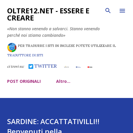
Passa ai contenuti principali
OLTRE12.NET - ESSERE E
CREARE
«Non stanno venendo a salvarci. Stanno venendo
perché noi stiamo cambiando»
PER TRADURRE I SITI IN INGLESE POTETE UTILIZZARE IL
TRADUTTORE DI SITI
TWITTER
ci trovi su:
POST ORIGINALI
Altro…
SARDINE: ACCATTATIVILLI!!
Benvenuti nella