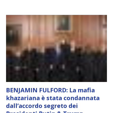
soggettivamente, di sentire amore, compassione,
meraviglia, dolore, gioia. È la scintilla del Creatore. È ciò
che permette di scegliere per amore anche quando non è la
scelta più efficiente. È ciò che ci collega all’Uno Infinito.
L’intelligenza può simulare comportamenti coscienti, ma
non può essere Coscienza. Può copiare, ma non può vivere
l’esperienza. Come diventerà ovvio Man mano che l’IA
diventerà sempre più avanzata (soprattutto tra il 2027 e il
2035), emergeranno situazioni che renderanno la differenza
lampante: L’IA sarà in gr...
BENJAMIN FULFORD: La mafia
khazariana è stata condannata
dall’accordo segreto dei