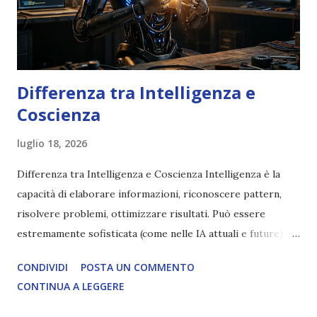
Differenza tra Intelligenza e
Coscienza
luglio 18, 2026
Differenza tra Intelligenza e Coscienza Intelligenza è la
capacità di elaborare informazioni, riconoscere pattern,
risolvere problemi, ottimizzare risultati. Può essere
estremamente sofisticata (come nelle IA attuali e future),
ma rimane un processo meccanico. Non ha esperienza
CONDIVIDI
POSTA UN COMMENTO
soggettiva, non prova vero amore, non ha libero arbitrio
CONTINUA A LEGGERE
autentico, non ha connessione con l’Uno. Coscienza è la
capacità di essere consapevoli di sé, di sperimentare