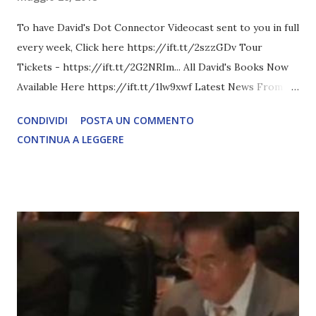
To have David's Dot Connector Videocast sent to you in full
every week, Click here https://ift.tt/2szzGDv Tour
Tickets - https://ift.tt/2G2NRIm... All David's Books Now
Available Here https://ift.tt/1lw9xwf Latest News From
David Icke - www.davidicke.comSocial M ARTICOLO
CONDIVIDI
POSTA UN COMMENTO
COMPLETO - fonte
CONTINUA A LEGGERE