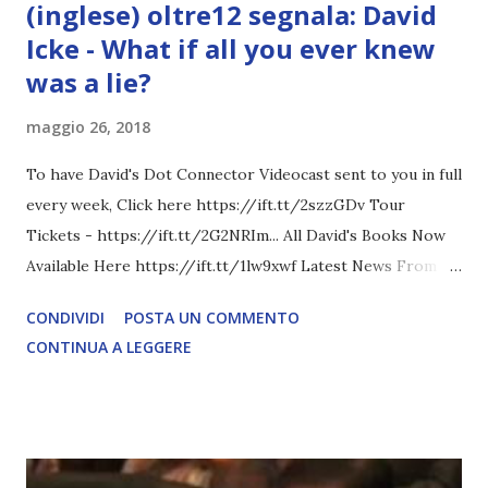
(inglese) oltre12 segnala: David
Icke - What if all you ever knew
was a lie?
maggio 26, 2018
To have David's Dot Connector Videocast sent to you in full
every week, Click here https://ift.tt/2szzGDv Tour
Tickets - https://ift.tt/2G2NRIm... All David's Books Now
Available Here https://ift.tt/1lw9xwf Latest News From
David Icke - www.davidicke.comSocial M ARTICOLO
CONDIVIDI
POSTA UN COMMENTO
COMPLETO - fonte
CONTINUA A LEGGERE