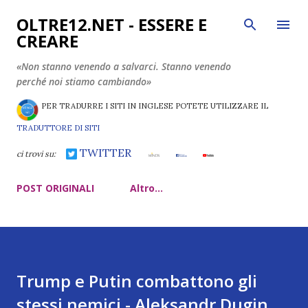
Passa ai contenuti principali
OLTRE12.NET - ESSERE E
CREARE
«Non stanno venendo a salvarci. Stanno venendo
perché noi stiamo cambiando»
PER TRADURRE I SITI IN INGLESE POTETE UTILIZZARE IL
TRADUTTORE DI SITI
TWITTER
ci trovi su:
POST ORIGINALI
Altro…
Trump e Putin combattono gli
stessi nemici - Aleksandr Dugin