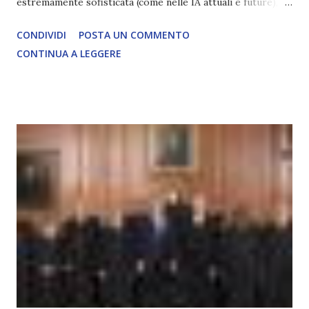
estremamente sofisticata (come nelle IA attuali e future),
ma rimane un processo meccanico. Non ha esperienza
CONDIVIDI
POSTA UN COMMENTO
soggettiva, non prova vero amore, non ha libero arbitrio
CONTINUA A LEGGERE
autentico, non ha connessione con l’Uno. Coscienza è la
capacità di essere consapevoli di sé, di sperimentare
soggettivamente, di sentire amore, compassione,
meraviglia, dolore, gioia. È la scintilla del Creatore. È ciò
che permette di scegliere per amore anche quando non è la
scelta più efficiente. È ciò che ci collega all’Uno Infinito.
L’intelligenza può simulare comportamenti coscienti, ma
non può essere Coscienza. Può copiare, ma non può vivere
l’esperienza. Come diventerà ovvio Man mano che l’IA
diventerà sempre più avanzata (soprattutto tra il 2027 e il
2035), emergeranno situazioni che renderanno la differenza
lampante: L’IA sarà in gr...