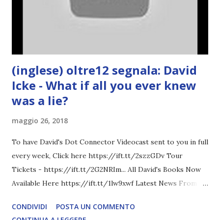
(inglese) oltre12 segnala: David
Icke - What if all you ever knew
was a lie?
maggio 26, 2018
To have David's Dot Connector Videocast sent to you in full
every week, Click here https://ift.tt/2szzGDv Tour
Tickets - https://ift.tt/2G2NRIm... All David's Books Now
Available Here https://ift.tt/1lw9xwf Latest News From
David Icke - www.davidicke.comSocial M ARTICOLO
CONDIVIDI
POSTA UN COMMENTO
COMPLETO - fonte
CONTINUA A LEGGERE