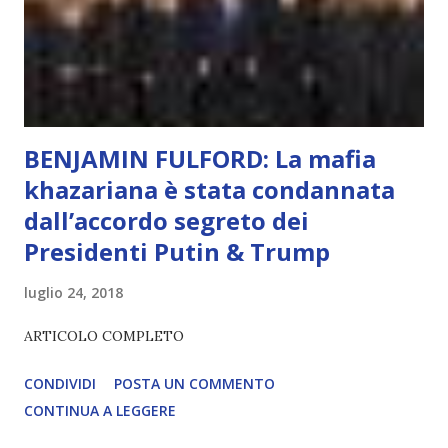
diventerà sempre più avanzata (soprattutto tra il 2027 e il
2035), emergeranno situazioni che renderanno la differenza
lampante: L’IA sarà in gr...
BENJAMIN FULFORD: La mafia
khazariana è stata condannata
dall’accordo segreto dei
Presidenti Putin & Trump
luglio 24, 2018
ARTICOLO COMPLETO
CONDIVIDI
POSTA UN COMMENTO
CONTINUA A LEGGERE