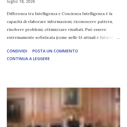
luglio 18, 2026
Differenza tra Intelligenza e Coscienza Intelligenza è la
capacità di elaborare informazioni, riconoscere pattern,
risolvere problemi, ottimizzare risultati. Può essere
estremamente sofisticata (come nelle IA attuali e future),
ma rimane un processo meccanico. Non ha esperienza
CONDIVIDI
POSTA UN COMMENTO
soggettiva, non prova vero amore, non ha libero arbitrio
CONTINUA A LEGGERE
autentico, non ha connessione con l’Uno. Coscienza è la
capacità di essere consapevoli di sé, di sperimentare
soggettivamente, di sentire amore, compassione,
meraviglia, dolore, gioia. È la scintilla del Creatore. È ciò
che permette di scegliere per amore anche quando non è la
scelta più efficiente. È ciò che ci collega all’Uno Infinito.
L’intelligenza può simulare comportamenti coscienti, ma
non può essere Coscienza. Può copiare, ma non può vivere
l’esperienza. Come diventerà ovvio Man mano che l’IA