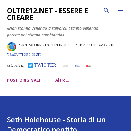
Passa ai contenuti principali
OLTRE12.NET - ESSERE E
CREARE
«Non stanno venendo a salvarci. Stanno venendo
perché noi stiamo cambiando»
PER TRADURRE I SITI IN INGLESE POTETE UTILIZZARE IL
TRADUTTORE DI SITI
TWITTER
ci trovi su:
POST ORIGINALI
Altro…
Seth Holehouse - Storia di un
Democratico pentito