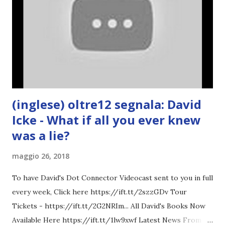
(inglese) oltre12 segnala: David
Icke - What if all you ever knew
was a lie?
maggio 26, 2018
To have David's Dot Connector Videocast sent to you in full
every week, Click here https://ift.tt/2szzGDv Tour
Tickets - https://ift.tt/2G2NRIm... All David's Books Now
Available Here https://ift.tt/1lw9xwf Latest News From