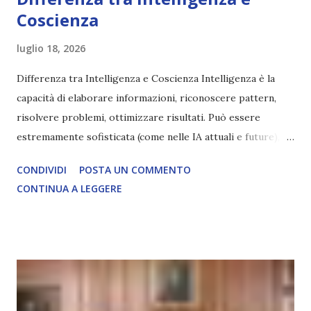
Coscienza
luglio 18, 2026
Differenza tra Intelligenza e Coscienza Intelligenza è la
capacità di elaborare informazioni, riconoscere pattern,
risolvere problemi, ottimizzare risultati. Può essere
estremamente sofisticata (come nelle IA attuali e future),
ma rimane un processo meccanico. Non ha esperienza
CONDIVIDI
POSTA UN COMMENTO
soggettiva, non prova vero amore, non ha libero arbitrio
CONTINUA A LEGGERE
autentico, non ha connessione con l’Uno. Coscienza è la
capacità di essere consapevoli di sé, di sperimentare
soggettivamente, di sentire amore, compassione,
meraviglia, dolore, gioia. È la scintilla del Creatore. È ciò
che permette di scegliere per amore anche quando non è la
scelta più efficiente. È ciò che ci collega all’Uno Infinito.