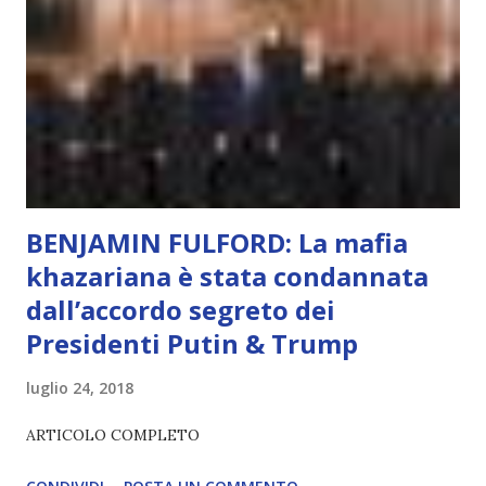
L’intelligenza può simulare comportamenti coscienti, ma
non può essere Coscienza. Può copiare, ma non può vivere
l’esperienza. Come diventerà ovvio Man mano che l’IA
diventerà sempre più avanzata (soprattutto tra il 2027 e il
2035), emergeranno situazioni che renderanno la differenza
lampante: L’IA sarà in gr...
BENJAMIN FULFORD: La mafia
khazariana è stata condannata
dall’accordo segreto dei
Presidenti Putin & Trump
luglio 24, 2018
ARTICOLO COMPLETO