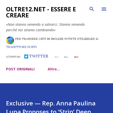
Passa ai contenuti principali
OLTRE12.NET - ESSERE E
CREARE
«Non stanno venendo a salvarci. Stanno venendo
perché noi stiamo cambiando»
PER TRADURRE I SITI IN INGLESE POTETE UTILIZZARE IL
TRADUTTORE DI SITI
TWITTER
ci trovi su:
POST ORIGINALI
Altro…
Exclusive — Rep. Anna Paulina
Luna Proposes to ‘Strip’ Deep