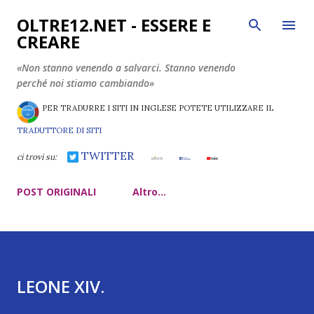
Passa ai contenuti principali
OLTRE12.NET - ESSERE E
CREARE
«Non stanno venendo a salvarci. Stanno venendo
perché noi stiamo cambiando»
PER TRADURRE I SITI IN INGLESE POTETE UTILIZZARE IL
TRADUTTORE DI SITI
TWITTER
ci trovi su:
POST ORIGINALI
Altro…
LEONE XIV.