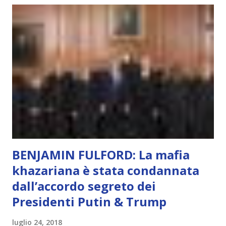
che permette di scegliere per amore anche quando non è la
scelta più efficiente. È ciò che ci collega all’Uno Infinito.
L’intelligenza può simulare comportamenti coscienti, ma
non può essere Coscienza. Può copiare, ma non può vivere
l’esperienza. Come diventerà ovvio Man mano che l’IA
diventerà sempre più avanzata (soprattutto tra il 2027 e il
2035), emergeranno situazioni che renderanno la differenza
lampante: L’IA sarà in gr...
BENJAMIN FULFORD: La mafia
khazariana è stata condannata
dall’accordo segreto dei
Presidenti Putin & Trump
luglio 24, 2018