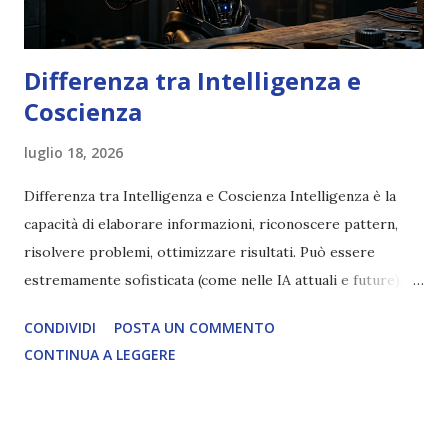
Differenza tra Intelligenza e
Coscienza
luglio 18, 2026
Differenza tra Intelligenza e Coscienza Intelligenza è la
capacità di elaborare informazioni, riconoscere pattern,
risolvere problemi, ottimizzare risultati. Può essere
estremamente sofisticata (come nelle IA attuali e future),
ma rimane un processo meccanico. Non ha esperienza
CONDIVIDI
POSTA UN COMMENTO
soggettiva, non prova vero amore, non ha libero arbitrio
CONTINUA A LEGGERE
autentico, non ha connessione con l’Uno. Coscienza è la
capacità di essere consapevoli di sé, di sperimentare
soggettivamente, di sentire amore, compassione,
meraviglia, dolore, gioia. È la scintilla del Creatore. È ciò