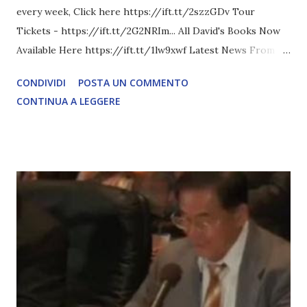
every week, Click here https://ift.tt/2szzGDv Tour
Tickets - https://ift.tt/2G2NRIm... All David's Books Now
Available Here https://ift.tt/1lw9xwf Latest News From
David Icke - www.davidicke.comSocial M ARTICOLO
CONDIVIDI
POSTA UN COMMENTO
COMPLETO - fonte
CONTINUA A LEGGERE