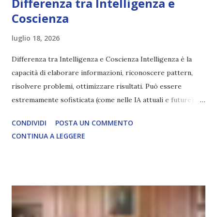
Differenza tra Intelligenza e
Coscienza
luglio 18, 2026
Differenza tra Intelligenza e Coscienza Intelligenza è la
capacità di elaborare informazioni, riconoscere pattern,
risolvere problemi, ottimizzare risultati. Può essere
estremamente sofisticata (come nelle IA attuali e future),
ma rimane un processo meccanico. Non ha esperienza
CONDIVIDI
POSTA UN COMMENTO
soggettiva, non prova vero amore, non ha libero arbitrio
CONTINUA A LEGGERE
autentico, non ha connessione con l’Uno. Coscienza è la
capacità di essere consapevoli di sé, di sperimentare
soggettivamente, di sentire amore, compassione,
meraviglia, dolore, gioia. È la scintilla del Creatore. È ciò
che permette di scegliere per amore anche quando non è la
scelta più efficiente. È ciò che ci collega all’Uno Infinito.