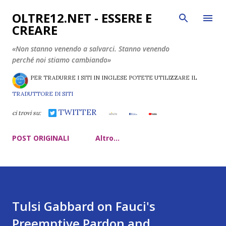
Passa ai contenuti principali
OLTRE12.NET - ESSERE E
CREARE
«Non stanno venendo a salvarci. Stanno venendo
perché noi stiamo cambiando»
PER TRADURRE I SITI IN INGLESE POTETE UTILIZZARE IL
TRADUTTORE DI SITI
TWITTER
ci trovi su:
POST ORIGINALI
Altro…
Tulsi Gabbard on Fauci's
Preemptive Pardon and