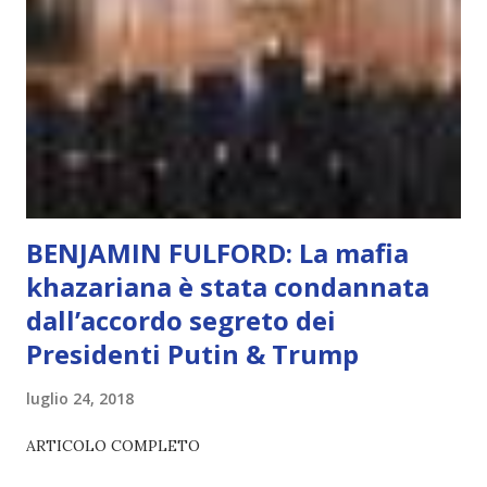
L’intelligenza può simulare comportamenti coscienti, ma
non può essere Coscienza. Può copiare, ma non può vivere
l’esperienza. Come diventerà ovvio Man mano che l’IA
diventerà sempre più avanzata (soprattutto tra il 2027 e il
2035), emergeranno situazioni che renderanno la differenza
lampante: L’IA sarà in gr...
BENJAMIN FULFORD: La mafia
khazariana è stata condannata
dall’accordo segreto dei
Presidenti Putin & Trump
luglio 24, 2018
ARTICOLO COMPLETO