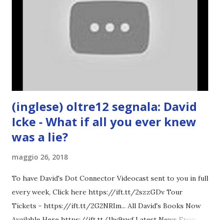
(inglese) oltre12 segnala: David
Icke - What if all you ever knew
was a lie?
maggio 26, 2018
To have David's Dot Connector Videocast sent to you in full
every week, Click here https://ift.tt/2szzGDv Tour
Tickets - https://ift.tt/2G2NRIm... All David's Books Now
Available Here https://ift.tt/1lw9xwf Latest News From