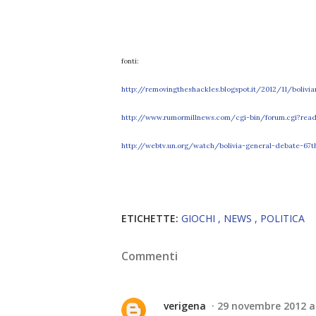
fonti:
http://removingtheshackles.blogspot.it/2012/11/bolivi
http://www.rumormillnews.com/cgi-bin/forum.cgi?read
http://webtv.un.org/watch/bolivia-general-debate-67t
ETICHETTE:
GIOCHI
NEWS
POLITICA
Commenti
verigena
29 novembre 2012 al