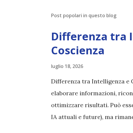
a
u
Post popolari in questo blog
n
c
o
Differenza tra 
m
m
Coscienza
e
n
t
luglio 18, 2026
o
Differenza tra Intelligenza e 
elaborare informazioni, ricon
ottimizzare risultati. Può es
IA attuali e future), ma rim
esperienza soggettiva, non pr