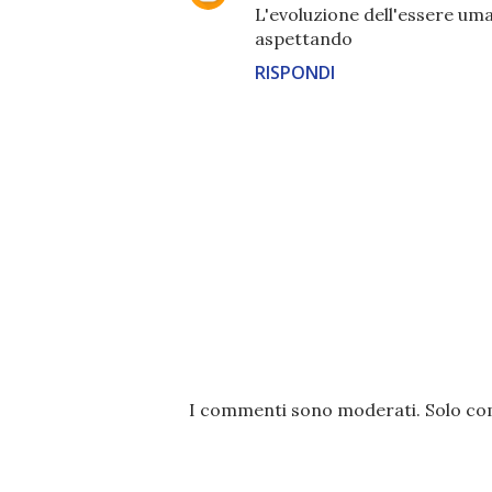
L'evoluzione dell'essere uman
aspettando
RISPONDI
P
I commenti sono moderati. Solo comm
o
s
t