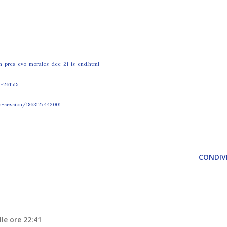
an-pres-evo-morales-dec-21-is-end.html
=261515
h-session/1863127442001
CONDIVI
le ore 22:41