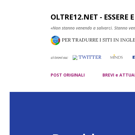
OLTRE12.NET - ESSERE 
«Non stanno venendo a salvarci. Stanno ve
PER TRADURRE I SITI IN INGL
TWITTER
ci trovi su:
POST ORIGINALI
BREVI e ATTUA