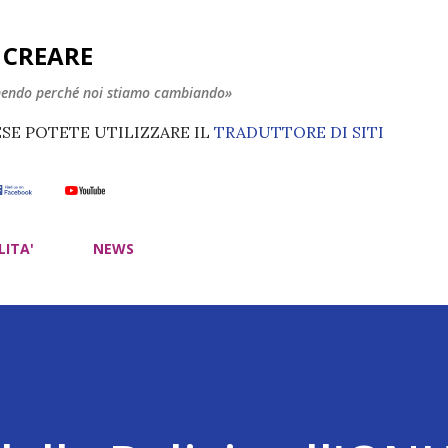
Passa ai contenuti principali
E CREARE
nendo perché noi stiamo cambiando»
ESE POTETE UTILIZZARE IL
TRADUTTORE DI SITI
LITA'
NEWS