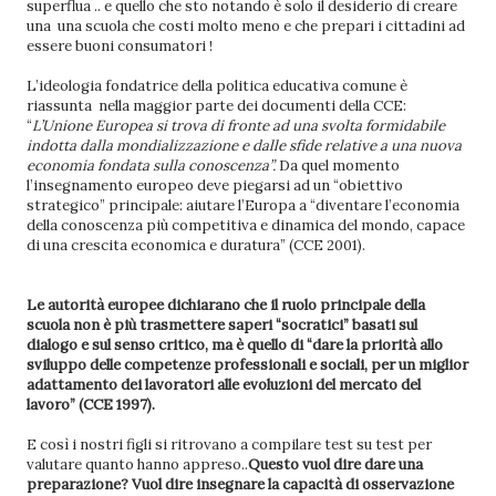
superflua .. e quello che sto notando è solo il desiderio di creare
una una scuola che costi molto meno e che prepari i cittadini ad
essere buoni consumatori !
L’ideologia fondatrice della politica educativa comune è
riassunta nella maggior parte dei documenti della CCE:
“
L’Unione Europea si trova di fronte ad una svolta formidabile
indotta dalla mondializzazione e dalle sfide relative a una nuova
economia fondata sulla conoscenza”.
Da quel momento
l’insegnamento europeo deve piegarsi ad un “obiettivo
strategico” principale: aiutare l’Europa a “diventare l’economia
della conoscenza più competitiva e dinamica del mondo, capace
di una crescita economica e duratura” (CCE 2001).
Le autorità europee dichiarano che il ruolo principale della
scuola non è più trasmettere saperi “socratici” basati sul
dialogo e sul senso critico, ma è quello di “dare la priorità allo
sviluppo delle competenze professionali e sociali, per un miglior
adattamento dei lavoratori alle evoluzioni del mercato del
lavoro” (CCE 1997).
E così i nostri figli si ritrovano a compilare test su test per
valutare quanto hanno appreso..
Questo vuol dire dare una
preparazione? Vuol dire insegnare la capacità di osservazione