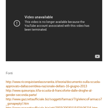
Fonti
http://www.riconquistarelasovranita.it/teoria/documento-sulla-scuola-
approvato-dallassemblea-nazionale-dellars-16-giugno-2013
http://www.quieuropa.it/la-scuola-di-francoforte-dalle-droghe-al-
gender-seconda-parte/
http://www.gazzettaufficiale.biz/soggetti/farmaci/7/g/elencoFarmaco7
_gonapeptyl.htm
http://www.gazzettaufficiale.biz/atti/2003/20030115/03A06216.htm