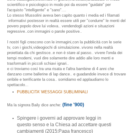
scientifico e psicologico in modo poi da essere "guidate" per
l'acquisto "intelligente" e "sano"....
Lo stesso Mussolini aveva ben capito quanto i media ed i filamati
informativi postesser in realtà essere utili per "condurre" le menti del
povero popolo dove lui voleva.. vendendogli azioni e situazioni
regressive..con immagini o parole positive..
I nostri figli crescono con le immagini,con la pubblicità con le serie
tv, con i giochi,videogiochi di simulaizione..vivono nella realtà
proiettata da chi gestisce..e non è stare al passo.. vivere l'onda dei
tempi moderni, vuol dire solamente dire addio alle loro menti e
trasformarli in piccoli schiavi ignari..
e ci troviamo così tra una risata e l'altra bambine di 4 anni che
danzano come ballerine di lap dance.. e guadandole invece di trovare
orribile e terrificante la cosa.. sorridiamo ed applaudiamo lo
spettacolo...
PUBBLICITA' MESSAGGI SUBLIMINALI
(fine '900)
Ma la signora Baily dice anche:
Spingere i governi ad approvare leggi in
questo senso e la Chiesa ad accettare questi
cambiamenti (2015:Papa francesco)