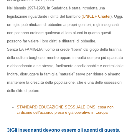
Nel biennio 1997-1998, in Sudafrica è stata introdotta una
legislazione riguardante i diritti del bambino
(UNICEF Charter
). Oggi,
un figlio può rifiutarsi di obbedire ai proprî genitori, e gli insegnanti
non possono ordinare qualcosa ai loro alunni in quanto questi
possono far valere i loro diritti e rifiutarsi di obbedire.
Senza LA FAMIGLIA l’uomo si crede “libero” dal giogo della tirannia
della cultura borghese, mentre appare in realtà sempre più spaesato
e abbandonato a se stesso, facilmente condizionabile e controllabile.
Inoltre, distruggere la famiglia “naturale” serve per ridurre o almeno
mantenere la crescita della popolazione, che è una delle ossessioni
delle élite di potere.
STANDARD EDUCAZIONE SESSUALE OMS: cosa non
ci dicono dell'accordo preso e già operativo in Europa
3)Gli insegnanti devono essere gli agenti di questa