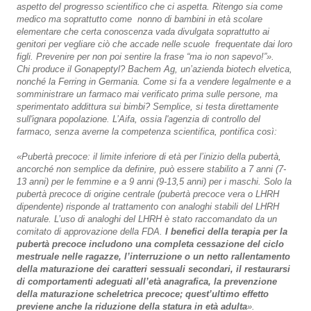
aspetto del progresso scientifico che ci aspetta. Ritengo sia come
medico ma soprattutto come nonno di bambini in età scolare
elementare che certa conoscenza vada divulgata soprattutto ai
genitori per vegliare ciò che accade nelle scuole frequentate dai loro
figli. Prevenire per non poi sentire la frase “ma io non sapevo!”».
Chi produce il Gonapeptyl? Bachem Ag, un’azienda biotech elvetica,
nonché la Ferring in Germania. Come si fa a vendere legalmente e a
somministrare un farmaco mai verificato prima sulle persone, ma
sperimentato addittura sui bimbi? Semplice, si testa direttamente
sull'ignara popolazione. L’Aifa, ossia l'agenzia di controllo del
farmaco, senza averne la competenza scientifica, pontifica così:
«Pubertà precoce: il limite inferiore di età per l’inizio della pubertà,
ancorché non semplice da definire, può essere stabilito a 7 anni (7-
13 anni) per le femmine e a 9 anni (9-13,5 anni) per i maschi. Solo la
pubertà precoce di origine centrale (pubertà precoce vera o LHRH
dipendente) risponde al trattamento con analoghi stabili del LHRH
naturale. L’uso di analoghi del LHRH è stato raccomandato da un
comitato di approvazione della FDA.
I benefici della terapia per la
pubertà precoce includono una completa cessazione del ciclo
mestruale nelle ragazze, l’interruzione o un netto rallentamento
della maturazione dei caratteri sessuali secondari, il restaurarsi
di comportamenti adeguati all’età anagrafica, la prevenzione
della maturazione scheletrica precoce; quest’ultimo effetto
previene anche la riduzione della statura in età adulta
».