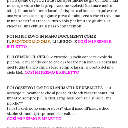
pari a quello degli altri Stati Europei (anche se già qui domanda
mi sorge..visto che la preparazione scolasti Italiana è molto
alta..), fanno solo per educarli al rispetto,al benessere,ad avere
una vita sessuale appagante,priva di tabù.. visto che ci troviamo
in una società al tracollo..tutto solo per limitare gli abusi,la
violenza.. una cultura al passo con i tempi!
POI MI RITROVO IN MANO DOCUMENTI COME
IL
PROTOCOLLO OMS
...LI LEGGO ..E
COSÌ MI FERMO E
RIFLETTO
POI GUARDO IL CIELO
, e ricordo i giochi con le nuovole da
piccola...e mi rendo conto che di sfocato non sono i ricordi ma
quel foglio bianco che è steso sempre lassù.. al posto del mio
cielo blu!..
COSÌ MI FERMO E RIFLETTO
POI OSSERVO I CARTONI ANIMATI LE PUBBLICITÀ
e mi
accorgo nuovamente che al posto di sfondi rasserenanti.. mi
imbatto sempre più in cieli lattiginosi..con scie su scie.. ma
perchè??
I nostri cieli sono sempre così? Alzo il naso all'insù.. e dico
si..bhè stanno riproponendo la realtà...
COSÌ MI FERMO E RIFLETTO