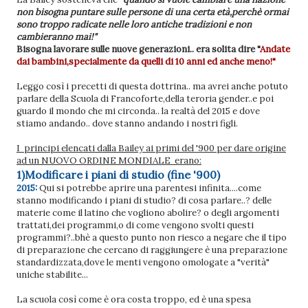
non bisogna puntare sulle persone di una certa età,perchè ormai
sono troppo radicate nelle loro antiche tradizioni e non
cambieranno mai!"
Bisogna lavorare sulle nuove generazioni.. era solita dire "
Andate
dai bambini,specialmente da quelli di 10 anni ed anche meno!"
Leggo così i precetti di questa dottrina.. ma avrei anche potuto
parlare della Scuola di Francoforte,della teroria gender..e poi
guardo il mondo che mi circonda.. la realtà del 2015 e dove
stiamo andando.. dove stanno andando i nostri figli.
I principi elencati dalla Bailey ai primi del '900 per dare origine
ad un NUOVO ORDINE MONDIALE erano:
1)Modificare i piani di studio (fine '900)
2015:
Qui si potrebbe aprire una parentesi infinita....come
stanno modificando i piani di studio? di cosa parlare..? delle
materie come il latino che vogliono abolire? o degli argomenti
trattati,dei programmi,o di come vengono svolti questi
programmi?..bhè a questo punto non riesco a negare che il tipo
di preparazione che cercano di raggiungere è una preparazione
standardizzata,dove le menti vengono omologate a "verità"
uniche stabilite...
La scuola così come è ora costa troppo, ed è una spesa