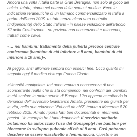
Ancora una volta l’Italia batte la Gran Bretagna, non solo al gioco del
calcio. Infatti, siamo nel campo della nemesi medica. Ecco le
indicazioni terapeutiche di un farmaco commercializzato in Italia a
partire dall'anno 2003, testato senza alcun vero controllo
(indipendente) dello Stato italiano - in palese violazione dell'articolo
32 della Costituzione - su pazienti non consenzienti e minorenni,
trattati come cavie:
«… nei bambini: trattamento della pubertà precoce centrale
confermata (bambine di età inferiore a 9 anni, bambini di età
inferiore a 10 anni)».
Al peggio, anzi all'orrore sembra non esserci fine. Ecco quanto mi
segnala oggi il medico-chirurgo Franco Giusto:
«Umanità manipolata. Ieri sono venuto a conoscenza di una
sconcertante realtà che si sta compiendo nei confronti dei bambini
in età scolare in molte scuole di Europa. L'ho appresa ascoltando la
denuncia dell' avvocato Gianfranco Amato, presidente dei giuristi per
la vita, nella sua relazione "Educati da chi?" tenuta a Macerata il 20
febbraio 2015. Amato riporta fatti ben documentati e riferimenti
precisi. Un esempio fra i tanti denunciati:
il servizio sanitario
britannico ha autorizzato l'uso del Gonapeptyl nei bambini per
bloccarne lo sviluppo puberale all'età di 9 anni
.
Così potranno
decidere se essere maschietto o femminuccia.
Questo è un