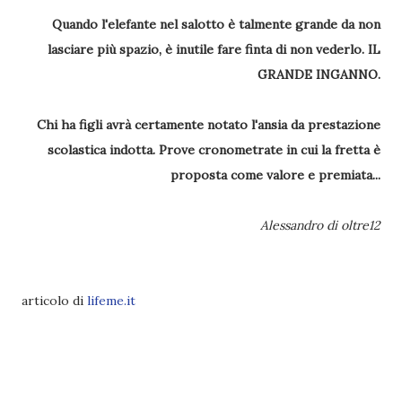
Quando l'elefante nel salotto è talmente grande da non
lasciare più spazio, è inutile fare finta di
non vederlo. IL
GRANDE INGANNO.
Chi ha figli avrà certamente notato l'ansia da prestazione
scolastica indotta. Prove cronometrate in cui la fretta è
proposta come valore e premiata...
Alessandro di oltre12
articolo di
lifeme.it
MANIPOLAZIONE DELLA MENTE DEI
BAMBINI: CREAZIONE DI UNA NUOVA
SOCIETÀ