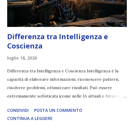
Differenza tra Intelligenza e
Coscienza
luglio 18, 2026
Differenza tra Intelligenza e Coscienza Intelligenza è la
capacità di elaborare informazioni, riconoscere pattern,
risolvere problemi, ottimizzare risultati. Può essere
estremamente sofisticata (come nelle IA attuali e future),
ma rimane un processo meccanico. Non ha esperienza
CONDIVIDI
POSTA UN COMMENTO
soggettiva, non prova vero amore, non ha libero arbitrio
CONTINUA A LEGGERE
autentico, non ha connessione con l’Uno. Coscienza è la
capacità di essere consapevoli di sé, di sperimentare