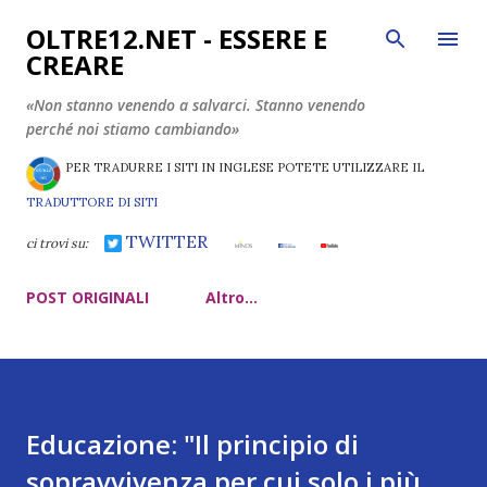
Passa ai contenuti principali
OLTRE12.NET - ESSERE E
CREARE
«Non stanno venendo a salvarci. Stanno venendo
perché noi stiamo cambiando»
PER TRADURRE I SITI IN INGLESE POTETE UTILIZZARE IL
TRADUTTORE DI SITI
TWITTER
ci trovi su:
POST ORIGINALI
Altro…
Educazione: "Il principio di
sopravvivenza per cui solo i più