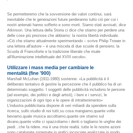
Se permetteremo che la sovversione dei valori continui, sarà
inevitabile che le generazioni future perderanno tutto ciò per cui i
nostri antenati hanno sofferto e sono morti. Siamo stati avvisati, dice
Atkinson. Una lettura della Storia ci dice che stiamo per perdere una
delle cose più preziose che abbiamo: la nostra libertà individuale.
«Ciò che stiamo attualmente sperimentando – scrive Philip Trower in
una lettera all'autore – è una miscela di due scuole di pensiero; la
Scuola di Francoforte e la tradizione liberale che risale
all'illuminazione intellettuale del XVIII secolo».
Utilizzare i mass media per cambiare le
mentalità
(fine '900)
Marshall McLuhan (1911-1980) sostenne: «La pubblicità è il
deliberato tentativo di gestire la percezione che il pubblico ha di un
determinato soggetto. I soggetti delle pubblicità includono le persone
(ad esempio, dei politici e degli artisti), i beni e i servizi, le
organizzazioni di ogni tipo e le opere di intrattenimento»
L'industra pubblicitaria dispone di veri miliardi da spendere sulla
ricerca, sullo studio di noi tutti,su cosa mangiamo,quante volte
beviamo,quale musica ascoltiamo,quante ore stiamo sul
divano,quante volte ci spazzoliamo i denti o tagliamo le unghie dei
piedi...che fa ridere..ma è una triste realtà..tutte le le nostre azioni
sono catalogate,sistemate in grafici,incrociate,analizzate in modo