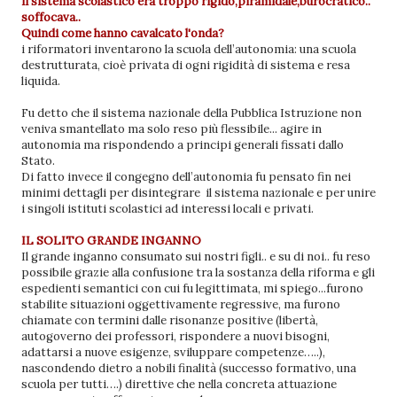
Il sistema scolastico era troppo rigido,piramidale,burocratico..
soffocava..
Quindi come hanno cavalcato l'onda?
i riformatori inventarono la scuola dell’autonomia: una scuola
destrutturata, cioè privata di ogni rigidità di sistema e resa
liquida.
Fu detto che il sistema nazionale della Pubblica Istruzione non
veniva smantellato ma solo reso più flessibile... agire in
autonomia ma rispondendo a principi generali fissati dallo
Stato.
Di fatto invece il congegno dell’autonomia fu pensato fin nei
minimi dettagli per disintegrare il sistema nazionale e per unire
i singoli istituti scolastici ad interessi locali e privati.
IL SOLITO GRANDE INGANNO
Il grande inganno consumato sui nostri figli.. e su di noi.. fu reso
possibile grazie alla confusione tra la sostanza della riforma e gli
espedienti semantici con cui fu legittimata, mi spiego...furono
stabilite situazioni oggettivamente regressive, ma furono
chiamate con termini dalle risonanze positive (libertà,
autogoverno dei professori, rispondere a nuovi bisogni,
adattarsi a nuove esigenze, sviluppare competenze…..),
nascondendo dietro a nobili finalità (successo formativo, una
scuola per tutti….) direttive che nella concreta attuazione