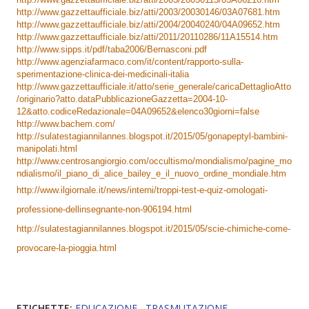
http://www.gazzettaufficiale.biz/atti/2003/20030146/03A07681.htm
http://www.gazzettaufficiale.biz/atti/2004/20040240/04A09652.htm
http://www.gazzettaufficiale.biz/atti/2011/20110286/11A15514.htm
http://www.sipps.it/pdf/taba2006/Bernasconi.pdf
http://www.agenziafarmaco.com/it/content/rapporto-sulla-
sperimentazione-clinica-dei-medicinali-italia
http://www.gazzettaufficiale.it/atto/serie_generale/caricaDettaglioAtto
/originario?atto.dataPubblicazioneGazzetta=2004-10-
12&atto.codiceRedazionale=04A09652&elenco30giorni=false
http://www.bachem.com/
http://sulatestagiannilannes.blogspot.it/2015/05/gonapeptyl-bambini-
manipolati.html
http://www.centrosangiorgio.com/occultismo/mondialismo/pagine_mo
ndialismo/il_piano_di_alice_bailey_e_il_nuovo_ordine_mondiale.htm
http://www.ilgiornale.it/news/interni/troppi-test-e-quiz-omologati-
professione-dellinsegnante-non-906194.html
http://sulatestagiannilannes.blogspot.it/2015/05/scie-chimiche-come-
provocare-la-pioggia.html
ETICHETTE:
EDUCAZIONE
TRASMUTAZIONE