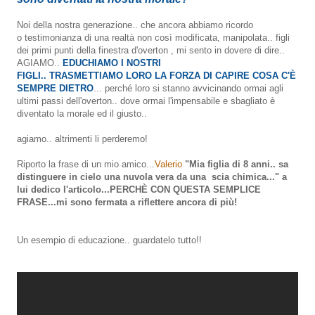
Noi della nostra generazione.. che ancora abbiamo ricordo
o testimonianza di una realtà non così modificata, manipolata.. figli
dei primi punti della finestra d'overton , mi sento in dovere di dire..
AGIAMO..
EDUCHIAMO I NOSTRI
FIGLI.. TRASMETTIAMO LORO LA FORZA DI CAPIRE COSA C'È
SEMPRE DIETRO
... perché loro si stanno avvicinando ormai agli
ultimi passi dell'overton.. dove ormai l'impensabile e sbagliato è
diventato la morale ed il giusto..
agiamo.. altrimenti li perderemo!
Riporto la frase di un mio amico...
Valerio
"Mia figlia di 8 anni.. sa
distinguere in cielo una nuvola vera da una scia chimica..." a
lui dedico l'articolo...PERCHÈ CON QUESTA SEMPLICE
FRASE...mi sono fermata a riflettere ancora di più!
Un esempio di educazione.. guardatelo tutto!!