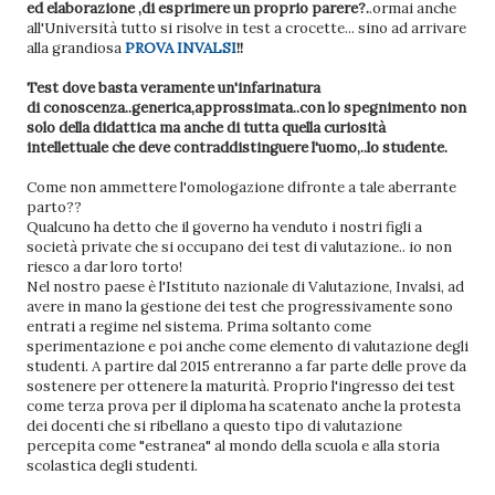
ed elaborazione ,di esprimere un proprio parere?.
.ormai anche
all'Università tutto si risolve in test a crocette... sino ad arrivare
alla grandiosa
PROVA INVALSI
!!
Test dove basta veramente un'infarinatura
di conoscenza..generica,approssimata..con lo spegnimento non
solo della didattica ma anche di tutta quella curiosità
intellettuale che deve contraddistinguere l'uomo,..lo studente.
Come non ammettere l'omologazione difronte a tale aberrante
parto??
Qualcuno ha detto che il governo ha venduto i nostri figli a
società private che si occupano dei test di valutazione.. io non
riesco a dar loro torto!
Nel nostro paese è l'Istituto nazionale di Valutazione, Invalsi, ad
avere in mano la gestione dei test che progressivamente sono
entrati a regime nel sistema. Prima soltanto come
sperimentazione e poi anche come elemento di valutazione degli
studenti. A partire dal 2015 entreranno a far parte delle prove da
sostenere per ottenere la maturità. Proprio l'ingresso dei test
come terza prova per il diploma ha scatenato anche la protesta
dei docenti che si ribellano a questo tipo di valutazione
percepita come "estranea" al mondo della scuola e alla storia
scolastica degli studenti.