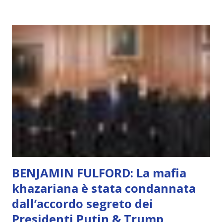
soggettivamente, di sentire amore, compassione,
meraviglia, dolore, gioia. È la scintilla del Creatore. È ciò
che permette di scegliere per amore anche quando non è la
scelta più efficiente. È ciò che ci collega all’Uno Infinito.
L’intelligenza può simulare comportamenti coscienti, ma
non può essere Coscienza. Può copiare, ma non può vivere
l’esperienza. Come diventerà ovvio Man mano che l’IA
diventerà sempre più avanzata (soprattutto tra il 2027 e il
2035), emergeranno situazioni che renderanno la differenza
lampante: L’IA sarà in gr...
BENJAMIN FULFORD: La mafia
khazariana è stata condannata
dall’accordo segreto dei
Presidenti Putin & Trump