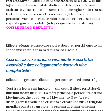
POI OSSERVO I LIBRI,LA METODOLOGIA DI STUDIO
di mia
figlia.. e vedo la quasi totale abolizione delle interrogazioni
orali,tutto viene risolto con scritti di poche righe e solo test su
test...dove la conoscenza,l'osservazione,l'elaborazione
personale viene cancellata e ridotta ad una crocetta sull'unica
risposta giusta possibile.. (ndr per quanto hanno deciso)
COSÌ MI FERMO E RIFLETTO
Riflettere,leggere,osservare e poi elaborare.. perché questo mi
hanno insegnato a casa ,la famiglia, ed a scuola..
Così mi ritrovo a dire:ma veramente è così tutto
assurdo? e fare collegamenti è frutto di idee
complottiste?
Riflettiamo genitori,riflettiamo per noi stessi ed i nostri figli.
Così fra le letture mi imbatto in una certa
Bailey
scrittrice di
,
fine '800 morta nel 1949
..La mèta principale perseguita dal suo
Movimento, che poi diverrà il Movimento New Age è di
distruggere la tradizione cristiana e creare una nuova religione
mondiale basata su un sistema e su una dottrina luciferina.
La Bailey sosteneva che "
quando si vuole cambiare una nazione