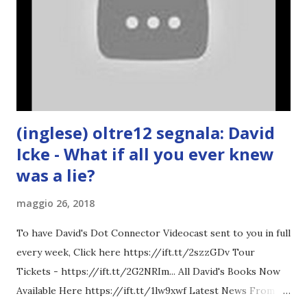
(inglese) oltre12 segnala: David
Icke - What if all you ever knew
was a lie?
maggio 26, 2018
To have David's Dot Connector Videocast sent to you in full
every week, Click here https://ift.tt/2szzGDv Tour
Tickets - https://ift.tt/2G2NRIm... All David's Books Now
Available Here https://ift.tt/1lw9xwf Latest News From