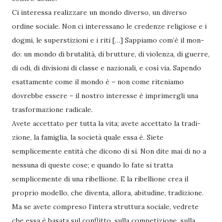
Ci interessa realizzare un mondo diverso, un diverso
ordine sociale. Non ci interessano le credenze religiose e i
dogmi, le superstizioni e i riti […] Sappiamo com’è il mon­
do: un mondo di brutalità, di brutture, di violenza, di guerre,
di odi, di divisioni di classe e nazionali, e così via. Sapendo
esattamente come il mondo è – non come riteniamo
dovrebbe essere – il nostro interesse è imprimergli una
trasformazione radicale.
Avete accettato per tutta la vita; avete accettato la tradi­
zione, la famiglia, la società quale essa è. Siete
semplicemente entità che dicono di sì. Non dite mai di no a
nessuna di queste cose; e quando lo fate si tratta
semplicemente di una ribellio­ne. E la ribellione crea il
proprio modello, che diventa, allora, abitudine, tradizione.
Ma se avete compreso l’intera struttura sociale, vedrete
che essa è basata sul conflitto, sulla competi­zione, sulla