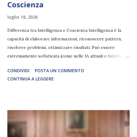
Coscienza
luglio 18, 2026
Differenza tra Intelligenza e Coscienza Intelligenza è la
capacità di elaborare informazioni, riconoscere pattern,
risolvere problemi, ottimizzare risultati. Può essere
estremamente sofisticata (come nelle IA attuali e future),
ma rimane un processo meccanico. Non ha esperienza
CONDIVIDI
POSTA UN COMMENTO
soggettiva, non prova vero amore, non ha libero arbitrio
CONTINUA A LEGGERE
autentico, non ha connessione con l’Uno. Coscienza è la
capacità di essere consapevoli di sé, di sperimentare
soggettivamente, di sentire amore, compassione,
meraviglia, dolore, gioia. È la scintilla del Creatore. È ciò
che permette di scegliere per amore anche quando non è la
scelta più efficiente. È ciò che ci collega all’Uno Infinito.
L’intelligenza può simulare comportamenti coscienti, ma