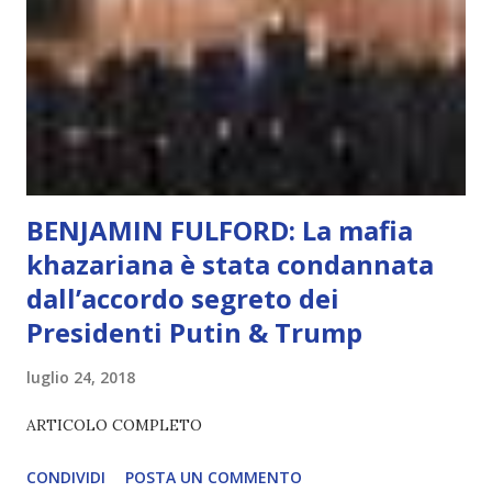
non può essere Coscienza. Può copiare, ma non può vivere
l’esperienza. Come diventerà ovvio Man mano che l’IA
diventerà sempre più avanzata (soprattutto tra il 2027 e il
2035), emergeranno situazioni che renderanno la differenza
lampante: L’IA sarà in gr...
BENJAMIN FULFORD: La mafia
khazariana è stata condannata
dall’accordo segreto dei
Presidenti Putin & Trump
luglio 24, 2018
ARTICOLO COMPLETO
CONDIVIDI
POSTA UN COMMENTO