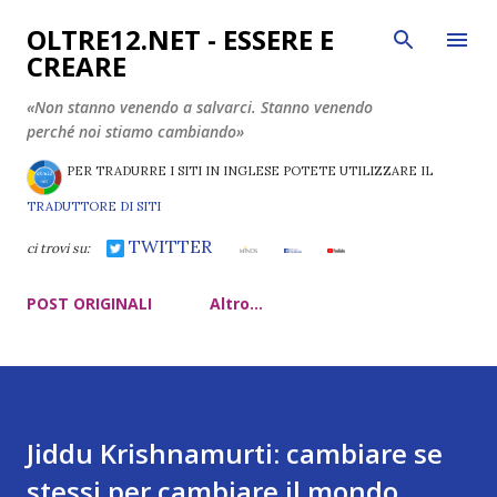
Passa ai contenuti principali
OLTRE12.NET - ESSERE E
CREARE
«Non stanno venendo a salvarci. Stanno venendo
perché noi stiamo cambiando»
PER TRADURRE I SITI IN INGLESE POTETE UTILIZZARE IL
TRADUTTORE DI SITI
TWITTER
ci trovi su:
POST ORIGINALI
Altro…
Jiddu Krishnamurti: cambiare se
stessi per cambiare il mondo.